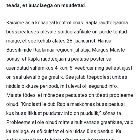
teada, et bussiaega on muudetud.
Käisime asja kohapeal kontrollimas. Rapla raudteejaama
bussipeatuses olevale sõidugraafikule on juurde tehtud
märge, et see kehtib alates 28. jaanuarist. Hansa
Bussiliinide Raplamaa regiooni juhataja Margus Maiste
sõnas, et Rapla raudteejaama peatuse poster sai
uuendatud vahemikus 4. kuni 6. veebruar ning sellest ajast
on seal üleval õige graafik. See jätab tõepoolest umbes
nädala pikkuse perioodi, mil üleval oli aegunud info.
Maiste tõdes, et mõnedes peatustes on tõesti probleeme
olnud. “Kindlasti leidub Rapla maakonnas bussipeatusi,
kus bussiliiklust puudutav info on puudulik,” sõnas ta.
Probleeme ei ole olnud mitte ainult vanade graafikute, vaid
ka sellega, et sõiduinfot ei ole üldse üles pandud. Ka