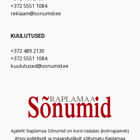
+372 5551 1084
reklaam@sonumid.ee
KUULUTUSED
+372 489 2130
+372 5551 1084
kuulutused@sonumid.ee
Ajaleht Raplamaa Sõnumid on kord nädalas (kolmapäeviti)
ilmuv poliitiliselt ja majanduslikult sõltumatu Raplamaa