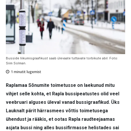
Busside liikumisgraafikust saab ülevaate tuttavate torbikute abil. Foto:
Siim Solman.
1
minutit lugemist
Raplamaa Sõnumite toimetusse on laekunud mitu
vihjet selle kohta, et Rapla bussipeatustes olid veel
veebruari alguses üleval vanad bussigraafikud. Üks
Lauknalt pärit härrasmees võttis toimetusega
ühendust ja rääkis, et ootas Rapla raudteejaamas
asjata bussi ning alles bussifirmasse helistades sai