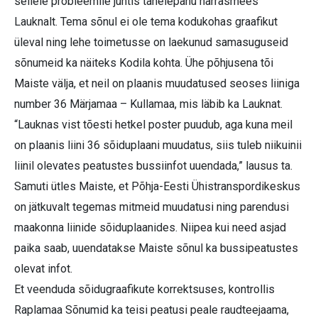
sellele probleemile juhtis tähelepanu härrasmees
Lauknalt. Tema sõnul ei ole tema kodukohas graafikut
üleval ning lehe toimetusse on laekunud samasuguseid
sõnumeid ka näiteks Kodila kohta. Ühe põhjusena tõi
Maiste välja, et neil on plaanis muudatused seoses liiniga
number 36 Märjamaa – Kullamaa, mis läbib ka Lauknat.
“Lauknas vist tõesti hetkel poster puudub, aga kuna meil
on plaanis liini 36 sõiduplaani muudatus, siis tuleb niikuinii
liinil olevates peatustes bussiinfot uuendada,” lausus ta.
Samuti ütles Maiste, et Põhja-Eesti Ühistranspordikeskus
on jätkuvalt tegemas mitmeid muudatusi ning parendusi
maakonna liinide sõiduplaanides. Niipea kui need asjad
paika saab, uuendatakse Maiste sõnul ka bussipeatustes
olevat infot.
Et veenduda sõidugraafikute korrektsuses, kontrollis
Raplamaa Sõnumid ka teisi peatusi peale raudteejaama,