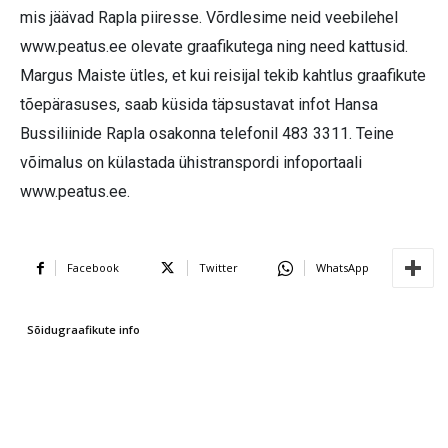
mis jäävad Rapla piiresse. Võrdlesime neid veebilehel
www.peatus.ee olevate graafikutega ning need kattusid.
Margus Maiste ütles, et kui reisijal tekib kahtlus graafikute
tõepärasuses, saab küsida täpsustavat infot Hansa
Bussiliinide Rapla osakonna telefonil 483 3311. Teine
võimalus on külastada ühistranspordi infoportaali
www.peatus.ee.
Facebook
Twitter
WhatsApp
Sõidugraafikute info