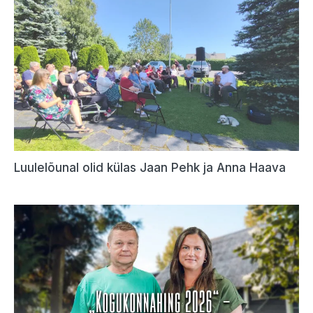
Luulelõunal olid külas Jaan Pehk ja Anna Haava