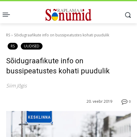
RS
Sõidugraafikute info on bussipeatustes kohati puudulik
RS
UUDISED
Sõidugraafikute info on
bussipeatustes kohati puudulik
Siim Jõgis
20. veebr 2019
0