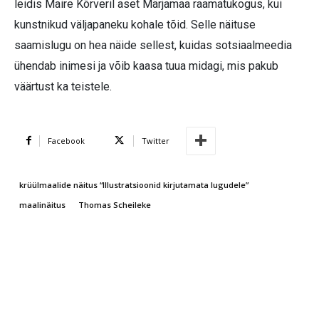
leidis Maire Kõrveril aset Märjamaa raamatukogus, kui
kunstnikud väljapaneku kohale tõid. Selle näituse
saamislugu on hea näide sellest, kuidas sotsiaalmeedia
ühendab inimesi ja võib kaasa tuua midagi, mis pakub
väärtust ka teistele.
Facebook
Twitter
krüülmaalide näitus “Illustratsioonid kirjutamata lugudele”
maalinäitus
Thomas Scheileke