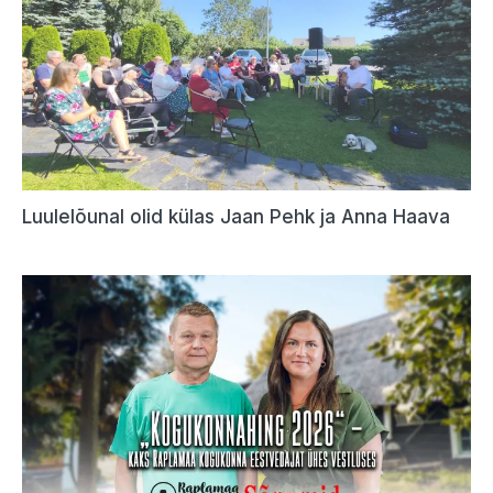
Luulelõunal olid külas Jaan Pehk ja Anna Haava