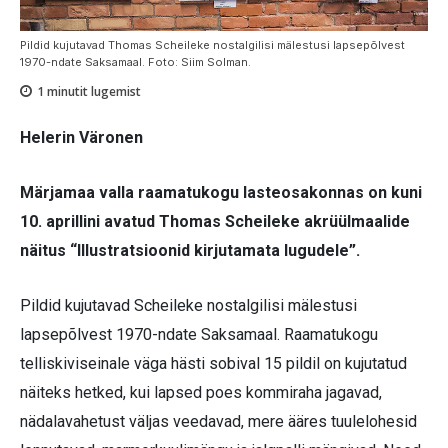
Pildid kujutavad Thomas Scheileke nostalgilisi mälestusi lapsepõlvest
1970-ndate Saksamaal. Foto: Siim Solman.
1
minutit lugemist
Helerin Väronen
Märjamaa valla raamatukogu lasteosakonnas on kuni
10. aprillini avatud Thomas Scheileke akrüülmaalide
näitus “Illustratsioonid kirjutamata lugudele”.
Pildid kujutavad Scheileke nostalgilisi mälestusi
lapsepõlvest 1970-ndate Saksamaal. Raamatukogu
telliskiviseinale väga hästi sobival 15 pildil on kujutatud
näiteks hetked, kui lapsed poes kommiraha jagavad,
nädalavahetust väljas veedavad, mere ääres tuulelohesid