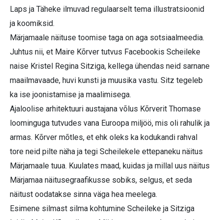
Laps ja Täheke ilmuvad regulaarselt tema illustratsioonid
ja koomiksid.
Märjamaale näituse toomise taga on aga sotsiaalmeedia.
Juhtus nii, et Maire Kõrver tutvus Facebookis Scheileke
naise Kristel Regina Sitziga, kellega ühendas neid sarnane
maailmavaade, huvi kunsti ja muusika vastu. Sitz tegeleb
ka ise joonistamise ja maalimisega.
Ajaloolise arhitektuuri austajana võlus Kõrverit Thomase
loominguga tutvudes vana Euroopa miljöö, mis oli rahulik ja
armas. Kõrver mõtles, et ehk oleks ka kodukandi rahval
tore neid pilte näha ja tegi Scheilekele ettepaneku näitus
Märjamaale tuua. Kuulates maad, kuidas ja millal uus näitus
Märjamaa näitusegraafikusse sobiks, selgus, et seda
näitust oodatakse sinna väga hea meelega.
Esimene silmast silma kohtumine Scheileke ja Sitziga