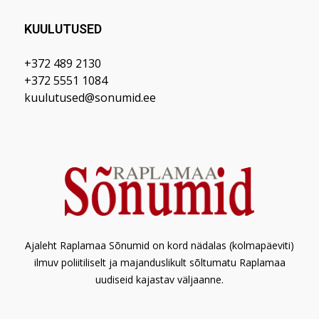
KUULUTUSED
+372 489 2130
+372 5551 1084
kuulutused@sonumid.ee
Ajaleht Raplamaa Sõnumid on kord nädalas (kolmapäeviti)
ilmuv poliitiliselt ja majanduslikult sõltumatu Raplamaa
uudiseid kajastav väljaanne.