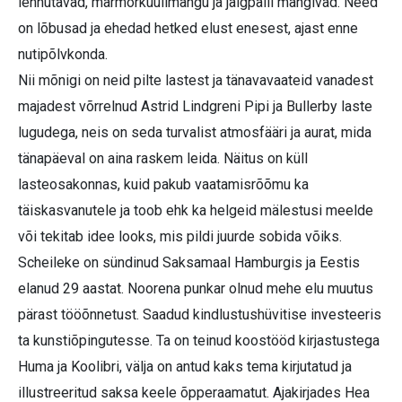
lennutavad, marmorkuulimängu ja jalgpalli mängivad. Need
on lõbusad ja ehedad hetked elust enesest, ajast enne
nutipõlvkonda.
Nii mõnigi on neid pilte lastest ja tänavavaateid vanadest
majadest võrrelnud Astrid Lindgreni Pipi ja Bullerby laste
lugudega, neis on seda turvalist atmosfääri ja aurat, mida
tänapäeval on aina raskem leida. Näitus on küll
lasteosakonnas, kuid pakub vaatamisrõõmu ka
täiskasvanutele ja toob ehk ka helgeid mälestusi meelde
või tekitab idee looks, mis pildi juurde sobida võiks.
Scheileke on sündinud Saksamaal Hamburgis ja Eestis
elanud 29 aastat. Noorena punkar olnud mehe elu muutus
pärast tööõnnetust. Saadud kindlustushüvitise investeeris
ta kunstiõpingutesse. Ta on teinud koostööd kirjastustega
Huma ja Koolibri, välja on antud kaks tema kirjutatud ja
illustreeritud saksa keele õpperaamatut. Ajakirjades Hea