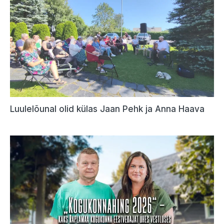
Luulelõunal olid külas Jaan Pehk ja Anna Haava