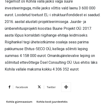
Tegemist oli Kohila valla jaoks väga suure
investeeringuga, mille jaoks võttis vald laenu 3 600 000
eurot. Loodetud toetust EL-i struktuurifondidest ei saadud.
2016. aastal alustati projekteerimisega. Juurde- ja
ümberehitusprojekti koostas Buune Projekt OÜ. 2017.
aasta lõpus korraldati riigihange ehitaja leidmiseks.
Riigihankel tegi üheteistkümne osaleja seas parima
pakkumuse Ehitus-5ECO OÜ, kellega sõlmiti leping
summas 4 158 000 eurot. Omanikujärelevalve leping on
sõlmitud ettevõttega Ösel Consulting OÜ. Uus ehitis läks
Kohila vallale maksma kokku 4 306 352 eurot.
Facebook
Twitter
Kohila gümnaasium
Kohila kooli juurdeehitis