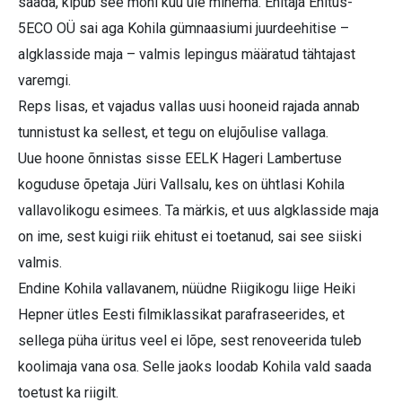
saada, kipub see mõni kuu üle minema. Ehitaja Ehitus-
5ECO OÜ sai aga Kohila gümnaasiumi juurdeehitise –
algklasside maja – valmis lepingus määratud tähtajast
varemgi.
Reps lisas, et vajadus vallas uusi hooneid rajada annab
tunnistust ka sellest, et tegu on elujõulise vallaga.
Uue hoone õnnistas sisse EELK Hageri Lambertuse
koguduse õpetaja Jüri Vallsalu, kes on ühtlasi Kohila
vallavolikogu esimees. Ta märkis, et uus algklasside maja
on ime, sest kuigi riik ehitust ei toetanud, sai see siiski
valmis.
Endine Kohila vallavanem, nüüdne Riigikogu liige Heiki
Hepner ütles Eesti filmiklassikat parafraseerides, et
sellega püha üritus veel ei lõpe, sest renoveerida tuleb
koolimaja vana osa. Selle jaoks loodab Kohila vald saada
toetust ka riigilt.