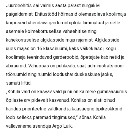
Juurdeehitis sai valmis aasta pärast nurgakivi
paigaldamist. Ehitustööd hõlmasid olemasoleva koolimaja
korpuseid ühendava garderoobiploki lammutust ja selle
asemele kolmekorruselise vaheehitise ning
kahekorruselise algklasside maja rajamist. Algklasside
uues majas on 16 klassiruumi, kaks väikeklassi, kogu
koolimaja teenindavad garderoobid, õpetajate kabinetid ja
abiruumid. Vaheosas on puhkeala, saal, administratsiooni
tööruumid ning ruumid loodushariduskeskuse jaoks,
samuti liftid.
„Kohila vald on kasvav vald ja nii on ka meie gümnaasiumis
õpilaste arv pidevalt kasvanud. Kohilas on alati olnud
haridus prioriteetne valdkond ja kaasaegne õpikeskkond
loob selleks paremad tingimused,” sõnas Kohila
vallavanema asendaja Argo Luik.