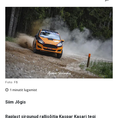
Foto: FB
1
minutit lugemist
Siim Jõgis
Raplast sirgunud rallisõitja Kaspar Kasari tegi