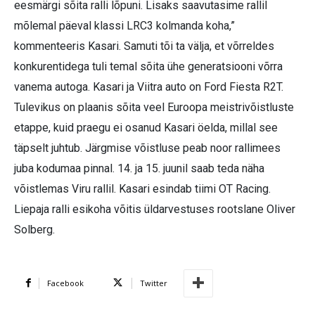
eesmärgi sõita ralli lõpuni. Lisaks saavutasime rallil
mõlemal päeval klassi LRC3 kolmanda koha,”
kommenteeris Kasari. Samuti tõi ta välja, et võrreldes
konkurentidega tuli temal sõita ühe generatsiooni võrra
vanema autoga. Kasari ja Viitra auto on Ford Fiesta R2T.
Tulevikus on plaanis sõita veel Euroopa meistrivõistluste
etappe, kuid praegu ei osanud Kasari öelda, millal see
täpselt juhtub. Järgmise võistluse peab noor rallimees
juba kodumaa pinnal. 14. ja 15. juunil saab teda näha
võistlemas Viru rallil. Kasari esindab tiimi OT Racing.
Liepaja ralli esikoha võitis üldarvestuses rootslane Oliver
Solberg.
Facebook
Twitter