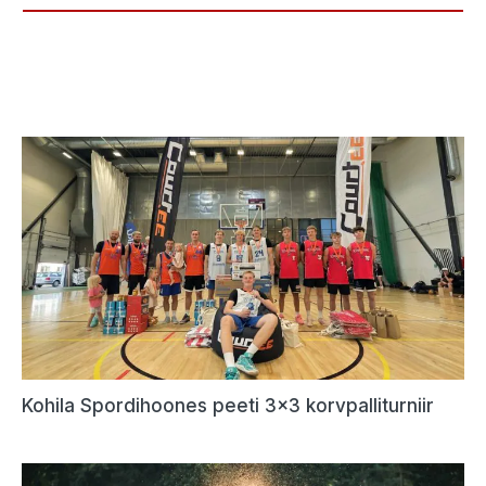
Kohila Spordihoones peeti 3×3 korvpalliturniir