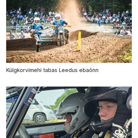
Külgkorvimehi tabas Leedus ebaõnn