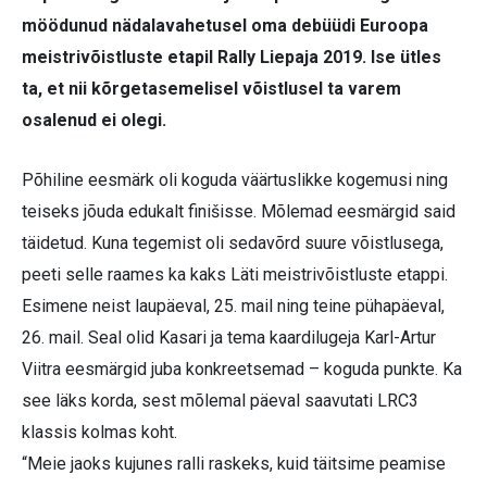
möödunud nädalavahetusel oma debüüdi Euroopa
meistrivõistluste etapil Rally Liepaja 2019. Ise ütles
ta, et nii kõrgetasemelisel võistlusel ta varem
osalenud ei olegi.
Põhiline eesmärk oli koguda väärtuslikke kogemusi ning
teiseks jõuda edukalt finišisse. Mõlemad eesmärgid said
täidetud. Kuna tegemist oli sedavõrd suure võistlusega,
peeti selle raames ka kaks Läti meistrivõistluste etappi.
Esimene neist laupäeval, 25. mail ning teine pühapäeval,
26. mail. Seal olid Kasari ja tema kaardilugeja Karl-Artur
Viitra eesmärgid juba konkreetsemad – koguda punkte. Ka
see läks korda, sest mõlemal päeval saavutati LRC3
klassis kolmas koht.
“Meie jaoks kujunes ralli raskeks, kuid täitsime peamise