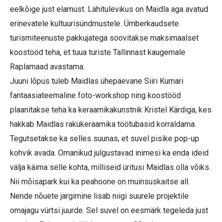
eelkõige just elamust. Lähitulevikus on Maidla aga avatud
erinevatele kultuurisündmustele. Ümberkaudsete
turismiteenuste pakkujatega soovitakse maksimaalset
koostööd teha, et tuua turiste Tallinnast kaugemale
Raplamaad avastama.
Juuni lõpus tuleb Maidlas ühepäevane Siiri Kumari
fantaasiateemaline foto-work­shop ning koostööd
plaanitakse teha ka keraamikakunstnik Kristel Kärdiga, kes
hakkab Maidlas rakukeraamika töötubasid korraldama.
Tegutsetakse ka selles suunas, et suvel pisike pop-up
kohvik avada. Omanikud julgustavad inimesi ka enda ideid
välja käima selle kohta, milliseid üritusi Maidlas olla võiks.
Nii mõisapark kui ka peahoone on muinsuskaitse all.
Nende nõuete järgimine lisab niigi suurele projektile
omajagu vürtsi juurde. Sel suvel on eesmärk tegeleda just