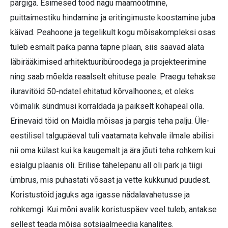
pargiga. Esimesed tööd nagu maamõõtmine,
puittaimestiku hindamine ja eritingimuste koostamine juba
käivad. Peahoone ja tegelikult kogu mõisakompleksi osas
tuleb esmalt paika panna täpne plaan, siis saavad alata
läbirääkimised arhitektuuribüroodega ja projekteerimine
ning saab mõelda reaalselt ehituse peale. Praegu tehakse
iluravitöid 50-ndatel ehitatud kõrvalhoones, et oleks
võimalik sündmusi korraldada ja paikselt kohapeal olla.
Erinevaid töid on Maidla mõisas ja pargis teha palju. Üle-
eestilisel talgupäeval tuli vaatamata kehvale ilmale abilisi
nii oma külast kui ka kaugemalt ja ära jõuti teha rohkem kui
esialgu plaanis oli. Erilise tähelepanu all oli park ja tiigi
ümbrus, mis puhastati võsast ja vette kukkunud puudest.
Koristustöid jaguks aga igasse nädalavahetusse ja
rohkemgi. Kui mõni avalik koristuspäev veel tuleb, antakse
sellest teada mõisa sotsiaalmeedia kanalites.