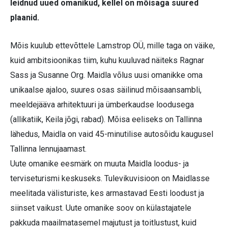
leidnud uued omanikud, kellel on mõisaga suured
plaanid.
Mõis kuulub ettevõttele Lamstrop OÜ, mille taga on väike,
kuid ambitsioonikas tiim, kuhu kuuluvad näiteks Ragnar
Sass ja Susanne Org. Maidla võlus uusi omanikke oma
unikaalse ajaloo, suures osas säilinud mõisaansambli,
meeldejääva arhitektuuri ja ümberkaudse loodusega
(allikatiik, Keila jõgi, rabad). Mõisa eeliseks on Tallinna
lähedus, Maidla on vaid 45-minutilise autosõidu kaugusel
Tallinna lennujaamast.
Uute omanike eesmärk on muuta Maidla loodus- ja
terviseturismi keskuseks. Tulevikuvisioon on Maidlasse
meelitada välisturiste, kes armastavad Eesti loodust ja
siinset vaikust. Uute omanike soov on külastajatele
pakkuda maailmatasemel majutust ja toitlustust, kuid