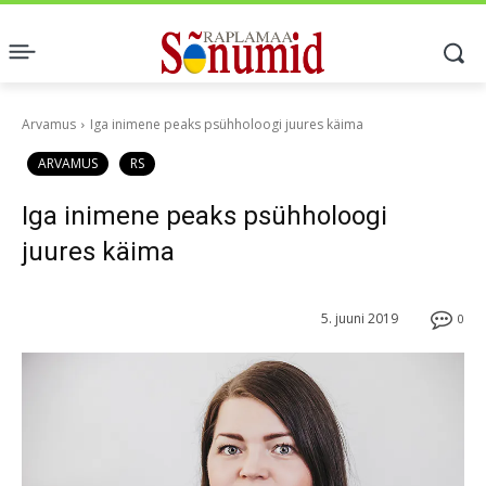
Arvamus
Iga inimene peaks psühholoogi juures käima
ARVAMUS
RS
Iga inimene peaks psühholoogi
juures käima
5. juuni 2019
0