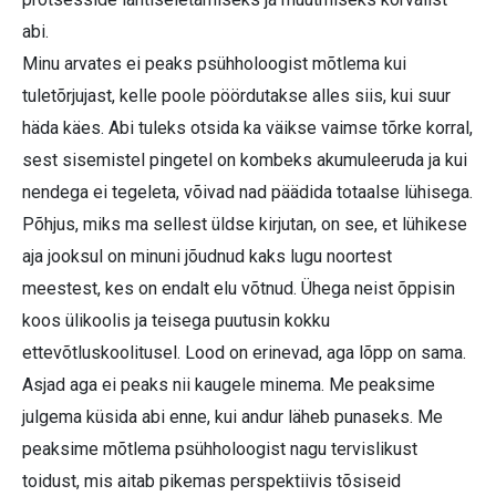
abi.
Minu arvates ei peaks psühholoogist mõtlema kui
tuletõrjujast, kelle poole pöördutakse alles siis, kui suur
häda käes. Abi tuleks otsida ka väikse vaimse tõrke korral,
sest sisemistel pingetel on kombeks akumuleeruda ja kui
nendega ei tegeleta, võivad nad päädida totaalse lühisega.
Põhjus, miks ma sellest üldse kirjutan, on see, et lühikese
aja jooksul on minuni jõudnud kaks lugu noortest
meestest, kes on endalt elu võtnud. Ühega neist õppisin
koos ülikoolis ja teisega puutusin kokku
ettevõtluskoolitusel. Lood on erinevad, aga lõpp on sama.
Asjad aga ei peaks nii kaugele minema. Me peaksime
julgema küsida abi enne, kui andur läheb punaseks. Me
peaksime mõtlema psühholoogist nagu tervislikust
toidust, mis aitab pikemas perspektiivis tõsiseid