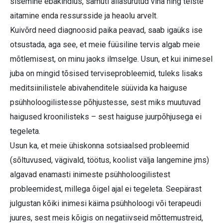
sisemine ebakindlus, samuti allasurutud viha ning teiste
aitamine enda ressursside ja heaolu arvelt.
Kuivõrd need diagnoosid paika peavad, saab igaüks ise
otsustada, aga see, et meie füüsiline tervis algab meie
mõtlemisest, on minu jaoks ilmselge. Usun, et kui inimesel
juba on mingid tõsised terviseprobleemid, tuleks lisaks
meditsiinilistele abivahenditele süüvida ka haiguse
psühholoogilistesse põhjustesse, sest miks muutuvad
haigused kroonilisteks – sest haiguse juurpõhjusega ei
tegeleta.
Usun ka, et meie ühiskonna sotsiaalsed probleemid
(sõltuvused, vägivald, töötus, koolist välja langemine jms)
algavad enamasti inimeste psühholoogilistest
probleemidest, millega õigel ajal ei tegeleta. Seepärast
julgustan kõiki inimesi käima psühholoogi või terapeudi
juures, sest meis kõigis on negatiivseid mõttemustreid,