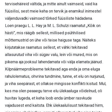
tervisehäireid vältida, ja mitte ainult vaimseid, vaid ka
füüsilisi, sest meie keha on tervik ja enamikul inimestel
väljenduvadki vaimsed tõrked füüsiliste hädadena.
Loen praegu L. L. Hay ja M. L. Schulzi raamatut „Kõik on
hästi”, mis räägib sellest, millised psühhilised
mõttemustrid on ühe või teise haiguse taga. Näiteks
kirjutatakse raamatus sellest, et vähki tekitavad
allasurutud viha või sügav valu, lein või mured, mis on
pikema aja jooksul lahendamata või välja elamata jäänud.
Kilpnäärmeprobleeme tekitavad aga enda ja oma eluga
rahulolematus, ohvrina tundmine, tunne, et elu on nurjunud,
ja viha seepärast, et ollakse mingisse konflikti kistud. Mul,
kes ma olen peaaegu terve elu ülekaaluga võidelnud, oli
huvitav lugeda, et keha loob enda ümber rasvkude
vajadusest end kaitsta. Ehk ülekaalulisust tekitavad hirm,