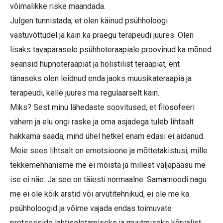
võimalikke riske maandada.
Julgen tunnistada, et olen käinud psühholoogi
vastuvõttudel ja käin ka praegu terapeudi juures. Olen
lisaks tavapärasele psühhoteraapiale proovinud ka mõned
seansid hüpnoteraapiat ja holistilist teraapiat, ent
tänaseks olen leidnud enda jaoks muusikateraapia ja
terapeudi, kelle juures ma regulaarselt käin.
Miks? Sest minu lähedaste soovitused, et filosofeeri
vähem ja elu ongi raske ja oma asjadega tuleb lihtsalt
hakkama saada, mind ühel hetkel enam edasi ei aidanud.
Meie sees lihtsalt on emotsioone ja mõttetakistusi, mille
tekkemehhanisme me ei mõista ja millest väljapääsu me
ise ei näe. Ja see on täiesti normaalne. Samamoodi nagu
me ei ole kõik arstid või arvutitehnikud, ei ole me ka
psühholoogid ja võime vajada endas toimuvate
protsesside lahtiseletamiseks ja muutmiseks kõrvalist