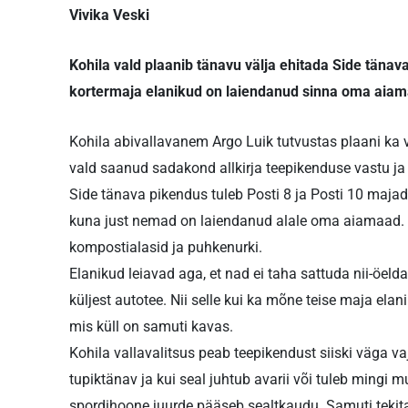
Vivika Veski
Kohila vald plaanib tänavu välja ehitada Side täna
kortermaja elanikud on laiendanud sinna oma aiama
Kohila abivallavanem Argo Luik tutvustas plaani ka v
vald saanud sadakond allkirja teepikenduse vastu ja 
Side tänava pikendus tuleb Posti 8 ja Posti 10 majade
kuna just nemad on laiendanud alale oma aiamaad. S
kompostialasid ja puhkenurki.
Elanikud leiavad aga, et nad ei taha sattuda nii-öeld
küljest autotee. Nii selle kui ka mõne teise maja ela
mis küll on samuti kavas.
Kohila vallavalitsus peab teepikendust siiski väga va
tupiktänav ja kui seal juhtub avarii või tuleb mingi mu
spordihoone juurde pääseb sealtkaudu. Samuti tekita