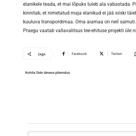
elanikele teada, et mai lõpuks tuleb ala vabastada. 
kinnitab, et nimetatud maja elanikud ei jää siiski tä
kuuluva transpordimaa. Oma aiamaa on neil samuti.
Praegu vaatab vallavalitsus tee-ehituse projekti üle 
Facebook
Twitter
Jaga
Kohila Side tänava pikendus