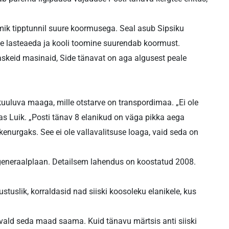
tmik tipptunnil suure koormusega. Seal asub Sipsiku
te lasteaeda ja kooli toomine suurendab koormust.
 raskeid masinaid, Side tänavat on aga algusest peale
 kuuluva maaga, mille otstarve on transpordimaa. „Ei ole
s Luik. „Posti tänav 8 elanikud on väga pikka aega
urgaks. See ei ole vallavalitsuse loaga, vaid seda on
 generaalplaan. Detailsem lahendus on koostatud 2008.
stuslik, korraldasid nad siiski koosoleku elanikele, kus
d vald seda maad saama. Kuid tänavu märtsis anti siiski