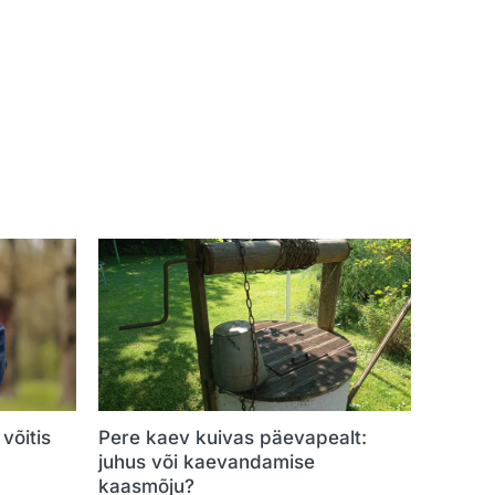
võitis
Pere kaev kuivas päevapealt:
juhus või kaevandamise
kaasmõju?