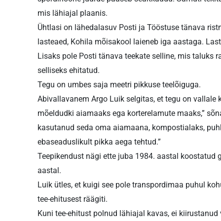
mis lähiajal plaanis.
Ühtlasi on lähedalasuv Posti ja Tööstuse tänava ris
lasteaed, Kohila mõisakool laieneb iga aastaga. Las
Lisaks pole Posti tänava teekate selline, mis taluks
selliseks ehitatud.
Tegu on umbes saja meetri pikkuse teelõiguga.
Abivallavanem Argo Luik selgitas, et tegu on vallale
mõeldudki aiamaaks ega korter­elamute maaks,” sõna
kasutanud seda oma aiamaana, kompostialaks, puhken
ebaseaduslikult pikka aega tehtud.”
Teepikendust nägi ette juba 1984. aastal koostatud
aastal.
Luik ütles, et kuigi see pole transpordimaa puhul kohu
tee-ehitusest räägiti.
Kuni tee-ehitust polnud lähiajal kavas, ei kiirustanu