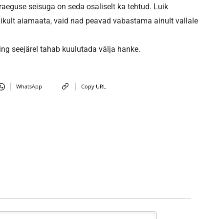
Praeguse seisuga on seda osaliselt ka tehtud. Luik
ielikult aiamaata, vaid nad peavad vabastama ainult vallale
ning seejärel tahab kuulutada välja hanke.
WhatsApp
Copy URL