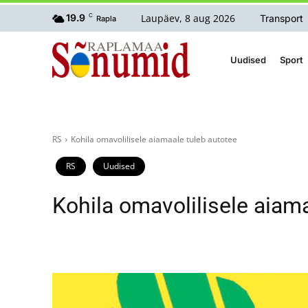
Laupäev, 8 aug 2026
19.9
C
Transport
Rapla
Uudised
Sport
RS
Kohila omavolilisele aiamaale tuleb autotee
RS
Uudised
Kohila omavolilisele aiam