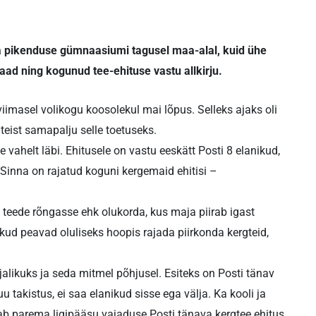
va pikenduse gümnaasiumi tagusel maa-alal, kuid ühe
ad ning kogunud tee-ehituse vastu allkirju.
iimasel volikogu koosolekul mai lõpus. Selleks ajaks oli
teist samapalju selle toetuseks.
 vahelt läbi. Ehitusele on vastu eeskätt Posti 8 elanikud,
inna on rajatud koguni kergemaid ehitisi –
a teede rõngasse ehk olukorda, kus maja piirab igast
nikud peavad oluliseks hoopis rajada piirkonda kergteid,
jalikuks ja seda mitmel põhjusel. Esiteks on Posti tänav
u takistus, ei saa elanikud sisse ega välja. Ka kooli ja
b parema ligipääsu vajaduse Posti tänava kergtee ehitus,