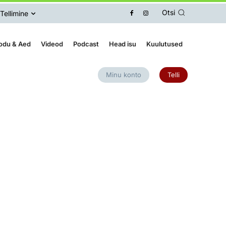
Otsi
Tellimine
odu & Aed
Videod
Podcast
Head isu
Kuulutused
Minu konto
Telli