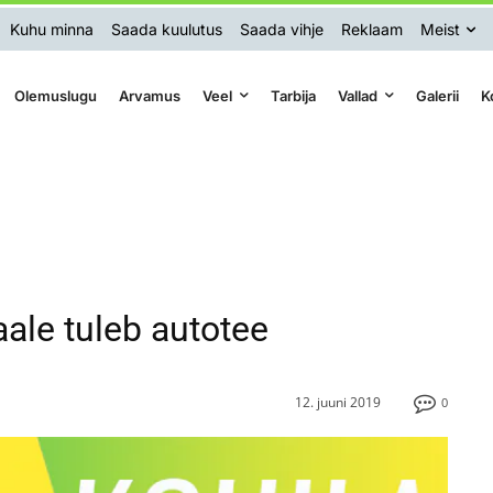
Kuhu minna
Saada kuulutus
Saada vihje
Reklaam
Meist
Olemuslugu
Arvamus
Veel
Tarbija
Vallad
Galerii
K
aale tuleb autotee
12. juuni 2019
0