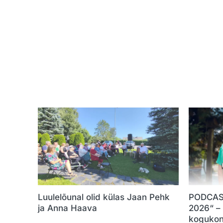
Luulelõunal olid külas Jaan Pehk
PODCAST
ja Anna Haava
2026“ –
kogukon