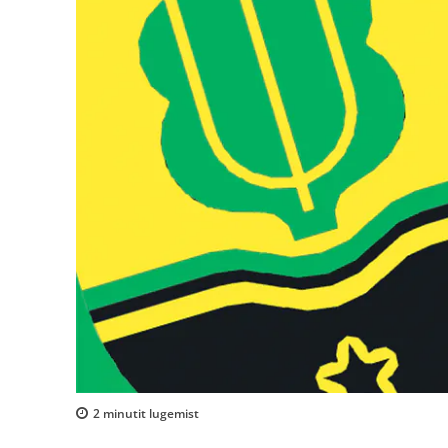
2
minutit lugemist