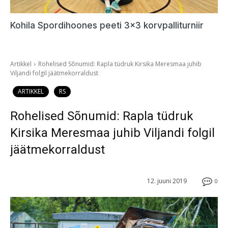
Kohila Spordihoones peeti 3×3 korvpalliturniir