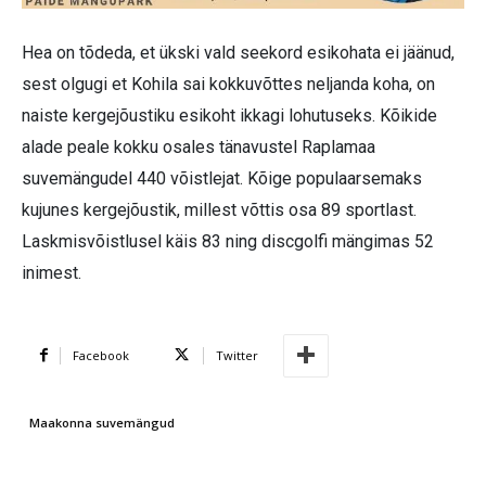
Hea on tõdeda, et ükski vald seekord esikohata ei jäänud,
sest olgugi et Kohila sai kokkuvõttes neljanda koha, on
naiste kergejõustiku esikoht ikkagi lohutuseks. Kõikide
alade peale kokku osales tänavustel Raplamaa
suvemängudel 440 võistlejat. Kõige populaarsemaks
kujunes kergejõustik, millest võttis osa 89 sportlast.
Laskmisvõistlusel käis 83 ning discgolfi mängimas 52
inimest.
Facebook
Twitter
Maakonna suvemängud