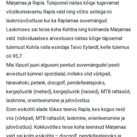
Märjamaa ja Rapla. Tulejoonel näitas kõige tugevamat
võistkonnavaimu Rapla vald ning võitis sellega nii
laskmisvõistluse kui ka Raplamaa suvemängud.
Laskmises sai teise koha Kehtna ning kolmanda Märjamaa
vald. Individuaalses arvestuses näitas kõige täpsemat
tulemust Kohila valla esindaja Taivo Eylandt, kelle tulemus
oli 95,7.
Mai lõpust juuni alguseni peetud suvemängudel peeti
arvestust kümnel spordialal, milleks olid võrkpall,
tänavahoki, petank, discgolf, pendelteatejooks,
kergejõustik (mehed), kergejõustik (naised), MTB rattasõit,
laskmine, orienteerumine ja juhivõistlus.
Enim esikohti alade lõikes teenis Rapla, kes kogus neid
viis (võrkpall, MTB rattasõit, laskmine, orienteerumine ja
juhivõistlus). Kokkuvõttes teise koha teeninud Märjamaa
vald sai kolm esikohta – discgolf, pendelteatejooks ja