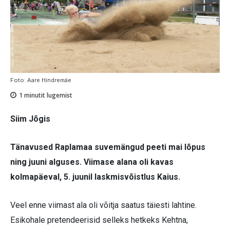
Foto: Aare Hindremäe
1
minutit lugemist
Siim Jõgis
Tänavused Raplamaa suvemängud peeti mai lõpus
ning juuni alguses. Viimase alana oli kavas
kolmapäeval, 5. juunil laskmisvõistlus Kaius.
Veel enne viimast ala oli võitja saatus täiesti lahtine.
Esikohale pretendeerisid selleks hetkeks Kehtna,