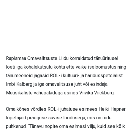
Raplamaa Omavalitsuste Liidu korraldatud tänuüritusel
loeti iga kohalekutsutu kohta ette väike iseloomustus ning
tänumeeneid jagasid ROL-i kultuuri- ja haridusspetsialist
Imbi Kalberg ja iga omavalitsuse juht või esindaja.
Muusikaliste vahepaladega esines Viivika Viickberg.
Oma kõnes võrdles ROL-i juhatuse esimees Heiki Hepner
lõpetajaid praeguse suvise loodusega, mis on õide
puhkenud. “Tänavu nopite oma esimesi vilju, kuid see kõik