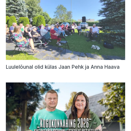
Luulelõunal olid külas Jaan Pehk ja Anna Haava