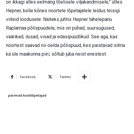
on ikkagi alles eelmäng tõelisele viljakandmisele,” ütles
Hepner, kelle kõnes noortele lõpetajatele leidus teisigi
viiteid loodusele. Näiteks juhtis Hepner tähelepanu
Raplamaa põlispuudele, mis on pühad, suursugused,
väärikad, ilusad, visad ja edasipüüdlikud. See aga, kas
noortest saavad nii-öelda põlispuud, kes paistavad silma
ka üle maakonna piiri, sõltub juba neist enestest.
Facebook
Twitter
parimad koolilõpetajad