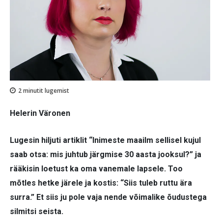
2
minutit lugemist
Helerin Väronen
Lugesin hiljuti artiklit “Inimeste maailm sellisel kujul
saab otsa: mis juhtub järgmise 30 aasta jooksul?” ja
rääkisin loetust ka oma vanemale lapsele. Too
mõtles hetke järele ja kostis: “Siis tuleb ruttu ära
surra.” Et siis ju pole vaja nende võimalike õudustega
silmitsi seista.