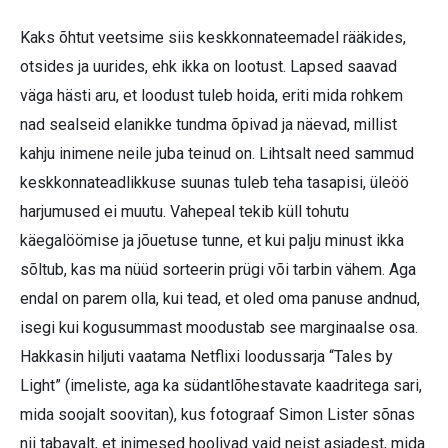
Kaks õhtut veetsime siis keskkonnateemadel rääkides,
otsides ja uurides, ehk ikka on lootust. Lapsed saavad
väga hästi aru, et loodust tuleb hoida, eriti mida rohkem
nad sealseid elanikke tundma õpivad ja näevad, millist
kahju inimene neile juba teinud on. Lihtsalt need sammud
keskkonnateadlikkuse suunas tuleb teha tasapisi, üleöö
harjumused ei muutu. Vahepeal tekib küll tohutu
käegalöömise ja jõuetuse tunne, et kui palju minust ikka
sõltub, kas ma nüüd sorteerin prügi või tarbin vähem. Aga
endal on parem olla, kui tead, et oled oma panuse andnud,
isegi kui kogusummast moodustab see marginaalse osa.
Hakkasin hiljuti vaatama Netflixi loodussarja “Tales by
Light” (imeliste, aga ka südantlõhestavate kaadritega sari,
mida soojalt soovitan), kus fotograaf Simon Lister sõnas
nii tabavalt, et inimesed hoolivad vaid neist asjadest, mida