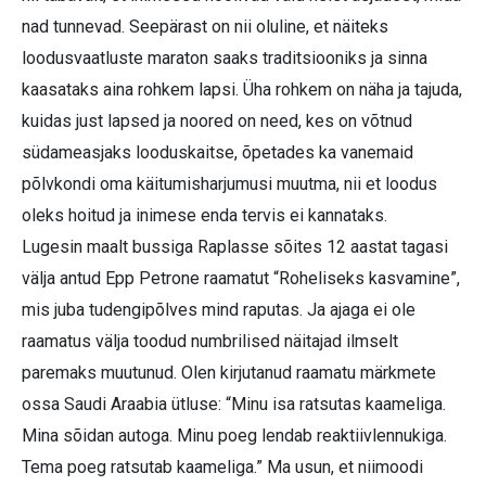
nad tunnevad. Seepärast on nii oluline, et näiteks
loodusvaatluste maraton saaks traditsiooniks ja sinna
kaasataks aina rohkem lapsi. Üha rohkem on näha ja tajuda,
kuidas just lapsed ja noored on need, kes on võtnud
südameasjaks looduskaitse, õpetades ka vanemaid
põlvkondi oma käitumisharjumusi muutma, nii et loodus
oleks hoitud ja inimese enda tervis ei kannataks.
Lugesin maalt bussiga Rap­lasse sõites 12 aastat tagasi
välja antud Epp Petrone raamatut “Roheliseks kasvamine”,
mis juba tudengipõlves mind raputas. Ja ajaga ei ole
raamatus välja toodud numbrilised näitajad ilmselt
paremaks muutunud. Olen kirjutanud raamatu märkmete
ossa Saudi Araabia ütluse: “Minu isa ratsutas kaameliga.
Mina sõidan autoga. Minu poeg lendab reaktiivlennukiga.
Tema poeg ratsutab kaameliga.” Ma usun, et niimoodi