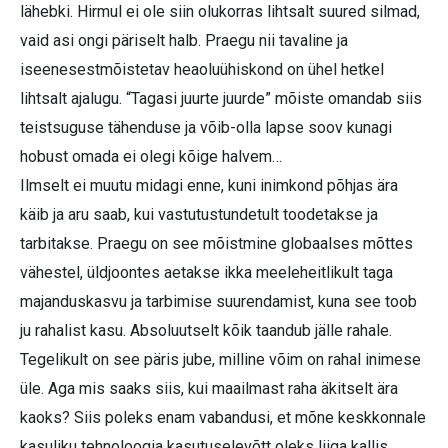
lähebki. Hirmul ei ole siin olukorras lihtsalt suured silmad,
vaid asi ongi päriselt halb. Praegu nii tavaline ja
iseenesestmõistetav heaoluühiskond on ühel hetkel
lihtsalt ajalugu. “Tagasi juurte juurde” mõiste omandab siis
teistsuguse tähenduse ja võib-olla lapse soov kunagi
hobust omada ei olegi kõige halvem…
Ilmselt ei muutu midagi enne, kuni inimkond põhjas ära
käib ja aru saab, kui vastutustundetult toodetakse ja
tarbitakse. Praegu on see mõistmine globaalses mõttes
vähestel, üldjoontes aetakse ikka meeleheitlikult taga
majanduskasvu ja tarbimise suurendamist, kuna see toob
ju rahalist kasu. Absoluutselt kõik taandub jälle rahale.
Tegelikult on see päris jube, milline võim on rahal inimese
üle. Aga mis saaks siis, kui maailmast raha äkitselt ära
kaoks? Siis poleks enam vabandusi, et mõne keskkonnale
kasuliku tehnoloogia kasutuselevõtt oleks liiga kallis.