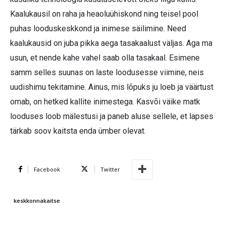
Kaalukausil on raha ja heaoluühiskond ning teisel pool
puhas looduskeskkond ja inimese säilimine. Need
kaalukausid on juba pikka aega tasakaalust väljas. Aga ma
usun, et nende kahe vahel saab olla tasakaal. Esimene
samm selles suunas on laste loodusesse viimine, neis
uudishimu tekitamine. Ainus, mis lõpuks ju loeb ja väärtust
omab, on hetked kallite inimestega. Kasvõi väike matk
looduses loob mälestusi ja paneb aluse sellele, et lapses
tärkab soov kaitsta enda ümber olevat.
Facebook
Twitter
keskkonnakaitse