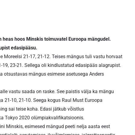
 on heas hoos Minskis toimuvatel Euroopa mängudel.
upist edasipääsu.
Moreelsi 21-17, 21-12. Teises mängus tuli vastu horvaat
19, 23-21. Sellega oli kindlustatud edasipääs alagrupist.
s ja otsustavas mängus esimese asetusega Anders
talle vastu saada on raske. See paistis välja ka mängu
ega 21-10, 21-10. Seega kogus Raul Must Euroopa
ing sai teise koha. Edasi jätkub võistlus
ka Tokyo 2020 olümpiakvalifikatsioonis.
ini Minskis, esimesed mängud peeti nelja aasta eest