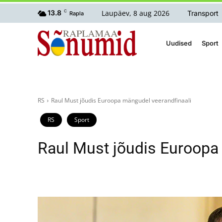
Laupäev, 8 aug 2026
13.8
C
Transport
Rapla
Uudised
Sport
RS
Raul Must jõudis Euroopa mängudel veerandfinaali
RS
Sport
Raul Must jõudis Euroopa