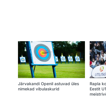
Järvakandi Openil astuvad üles
Rapla ko
nimekad vibulaskurid
Eestit U
meistrivõ