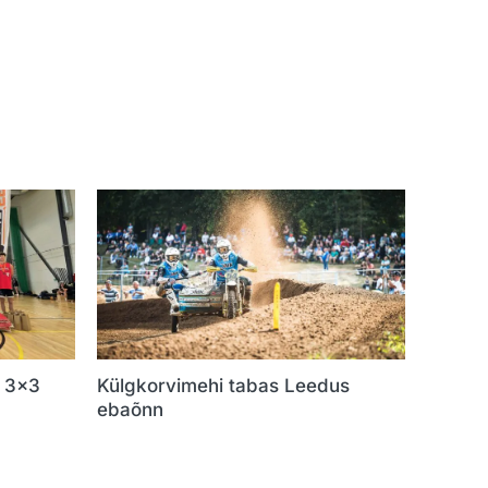
i 3×3
Külgkorvimehi tabas Leedus
ebaõnn