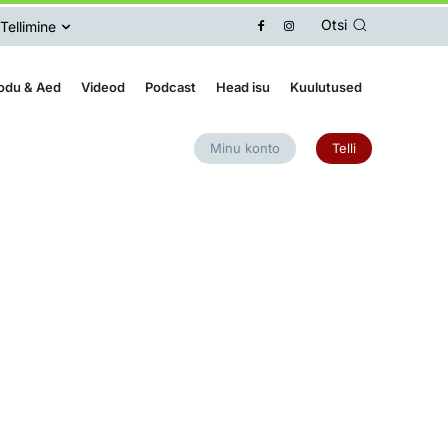
Otsi
Tellimine
odu & Aed
Videod
Podcast
Head isu
Kuulutused
Minu konto
Telli