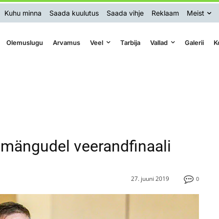
Kuhu minna
Saada kuulutus
Saada vihje
Reklaam
Meist
Olemuslugu
Arvamus
Veel
Tarbija
Vallad
Galerii
K
 mängudel veerandfinaali
27. juuni 2019
0