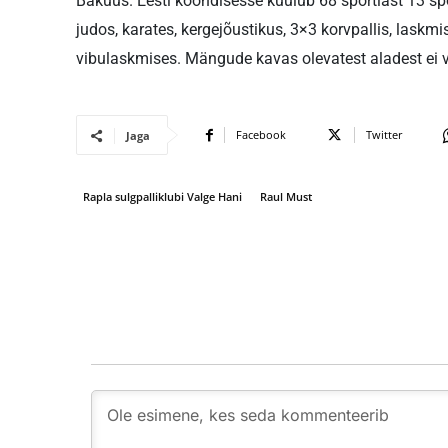
Bakuus. Eesti koondisesse kuulub 68 sportlast 13 spor
judos, karates, kergejõustikus, 3×3 korvpallis, laskm
vibulaskmises. Mängude kavas olevatest aladest ei või
Facebook
Twitter
Jaga
Rapla sulgpalliklubi Valge Hani
Raul Must