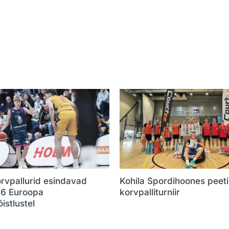
rvpallurid esindavad
Kohila Spordihoones peet
16 Euroopa
korvpalliturniir
istlustel