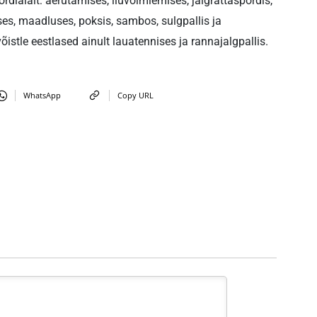
dialalt: aerutamises, iluvõimlemises, jalgrattaspordis,
ises, maadluses, poksis, sambos, sulgpallis ja
stle eestlased ainult lauatennises ja rannajalgpallis.
WhatsApp
Copy URL