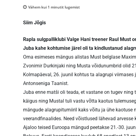
Vähem kui 1
minutit lugemist
Siim Jõgis
Rapla sulgpalliklubi Valge Hani treener Raul Must
Juba kahe kohtumise järel oli ta kindlustanud alagr
Oma esimeses mängus alistas Must belglase Maxime 
Zvonimir Durkinjaki ning Musta võidunumbrid olid 21-
Kolmapäeval, 26. juunil kohtus ta alagrupi viimase
Antonseniga Taanist.
Juba enne matši oli teada, et vastane on tugev ning 
käigus ning Mustal tuli vastu võtta kaotus tulemus
mängude alagrupiturniiril kaks võitu ja ühe kaotuse n
veerandfinaalides. Need võistlused lähevad arvesse 
Ajaloo teised Euroopa mängud peetakse 21.-30. juun