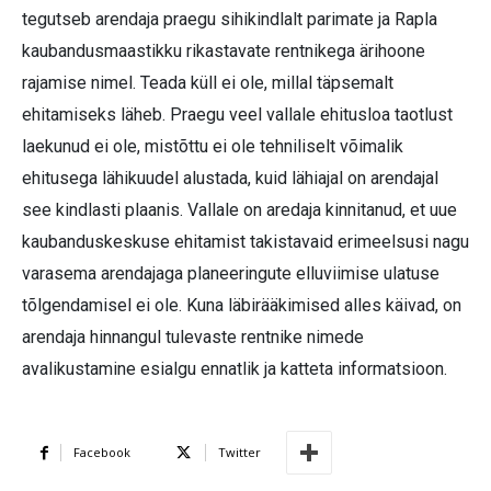
tegutseb arendaja praegu sihikindlalt parimate ja Rapla
kaubandusmaastikku rikastavate rentnikega ärihoone
rajamise nimel. Teada küll ei ole, millal täpsemalt
ehitamiseks läheb. Praegu veel vallale ehitusloa taotlust
laekunud ei ole, mistõttu ei ole tehniliselt võimalik
ehitusega lähikuudel alustada, kuid lähiajal on arendajal
see kindlasti plaanis. Vallale on aredaja kinnitanud, et uue
kaubanduskeskuse ehitamist takistavaid erimeelsusi nagu
varasema arendajaga planeeringute elluviimise ulatuse
tõlgendamisel ei ole. Kuna läbirääkimised alles käivad, on
arendaja hinnangul tulevaste rentnike nimede
avalikustamine esialgu ennatlik ja katteta informatsioon.
Facebook
Twitter