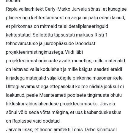
hoonet.
Rapla vallaarhitekt Cerly-Marko Järvela sõnas, et kunagise
planeeringu kehtestamisest on aega nii palju edasi läinud,
et piirkonnas on mitmeid teisi detailplaneeringuid
kehtestatud. Selletõttu täpsustati maikuus Risti 1
tehnovarustuse ja juurdepääsude lahendust
projekteerimistingimustega. Viidi läbi
projekteerimistingimuste avalik menetlus, mille materjalid
on leitavad valla kodulehelt ja mille käigus saadeti eraldi
kirjadega materjalid välja kõigile piirkonna maaomanikele.
Ühtegi arvamust ega ettepanekut kolme nädala jooksul ei
laekunud, peale Maanteameti poolsete tingimuste ohutu
liikluskorralduslahenduse projekteerimiseks. Järvela
sõnul võib seda võtta märgina, et uus kaubanduskeskus
on Raplasse vaid oodatud.
Järvela lisas, et hoone arhitekti Tõnis Tarbe kinnitusel