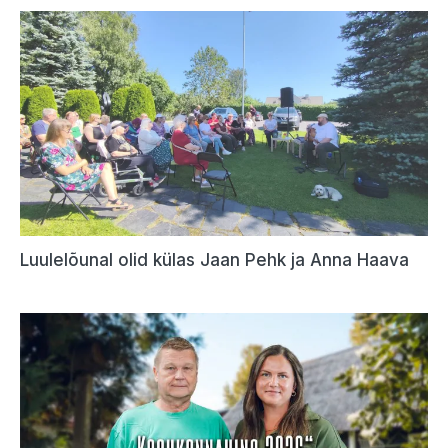
Luulelõunal olid külas Jaan Pehk ja Anna Haava