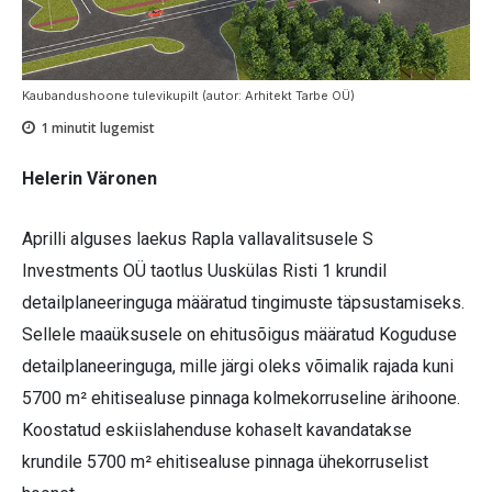
Kaubandushoone tulevikupilt (autor: Arhitekt Tarbe OÜ)
1
minutit lugemist
Helerin Väronen
Aprilli alguses laekus Rapla vallavalitsusele S
Investments OÜ taotlus Uuskülas Risti 1 krundil
detailplaneeringuga määratud tingimuste täpsustamiseks.
Sellele maaüksusele on ehitusõigus määratud Koguduse
detailplaneeringuga, mille järgi oleks võimalik rajada kuni
5700 m² ehitisealuse pinnaga kolmekorruseline ärihoone.
Koostatud eskiislahenduse kohaselt kavandatakse
krundile 5700 m² ehitisealuse pinnaga ühekorruselist