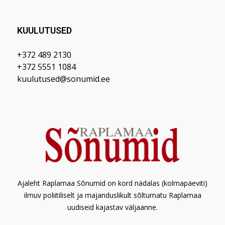
KUULUTUSED
+372 489 2130
+372 5551 1084
kuulutused@sonumid.ee
Ajaleht Raplamaa Sõnumid on kord nädalas (kolmapäeviti)
ilmuv poliitiliselt ja majanduslikult sõltumatu Raplamaa
uudiseid kajastav väljaanne.