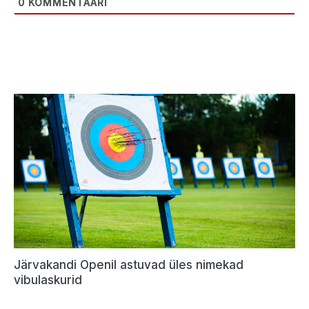
0
KOMMENTAARI
Järvakandi Openil astuvad üles nimekad
vibulaskurid