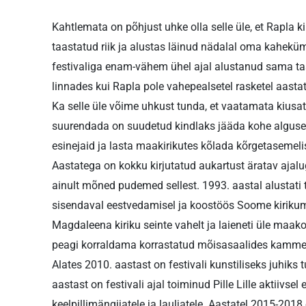
Kahtlemata on põhjust uhke olla selle üle, et Rapla
taastatud riik ja alustas läinud nädalal oma kahekü
festivaliga enam-vähem ühel ajal alustanud sama 
linnades kui Rapla pole vahepealsetel rasketel aastat
Ka selle üle võime uhkust tunda, et vaatamata kiusa
suurendada on suudetud kindlaks jääda kohe alguse
esinejaid ja lasta maakirikutes kõlada kõrgetasemeli
Aastatega on kokku kirjutatud aukartust äratav ajal
ainult mõned pudemed sellest. 1993. aastal alustati 
sisendaval eestvedamisel ja koostöös Soome kirikumu
Magdaleena kiriku seinte vahelt ja laieneti üle maa
peagi korraldama korrastatud mõisasaalides kammerl
Alates 2010. aastast on festivali kunstiliseks juhiks 
aastast on festivali ajal toiminud Pille Lille aktiivse
keelpillimängijatele ja lauljatele. Aastatel 2015-2018