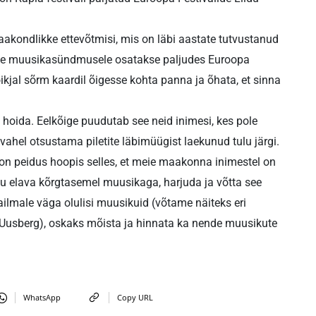
aakondlikke ettevõtmisi, mis on läbi aastate tutvustanud
ele muusikasündmusele osatakse paljudes Euroopa
ikjal sõrm kaardil õigesse kohta panna ja õhata, et sinna
 hoida. Eelkõige puudutab see neid inimesi, kes pole
ahel otsustama piletite läbimüügist laekunud tulu järgi.
, on peidus hoopis selles, et meie maakonna inimestel on
u elava kõrgtasemel muusikaga, harjuda ja võtta see
ilmale väga olulisi muusikuid (võtame näiteks eri
t Uusberg), oskaks mõista ja hinnata ka nende muusikute
WhatsApp
Copy URL