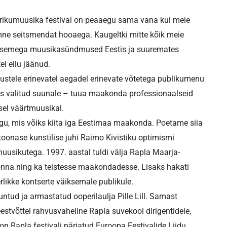
 kirikumuusika festival on peaaegu sama vana kui meie
mne seitsmendat hooaega. Kaugeltki mitte kõik meie
tasemega muusikasündmused Eestis ja suuremates
el ellu jäänud.
tustele erinevatel aegadel erinevate võtetega publikumenu
s valitud suunale – tuua maakonda professionaalseid
sel väärtmuusikal.
ugu, mis võiks kiita iga Eestimaa maakonda. Poetame siia
toonase kunstilise juhi Raimo Kivistiku optimismi
usikutega. 1997. aastal tuldi välja Rapla Maarja-
konna ning ka teistesse maakondadesse. Lisaks hakati
ikke kontserte väiksemale publikule.
tuntud ja armastatud ooperilaulja Pille Lill. Samast
l eestvõttel rahvusvaheline Rapla suvekool dirigentidele,
 on Rapla festivali pärjatud Euroopa Festivalide Liidu