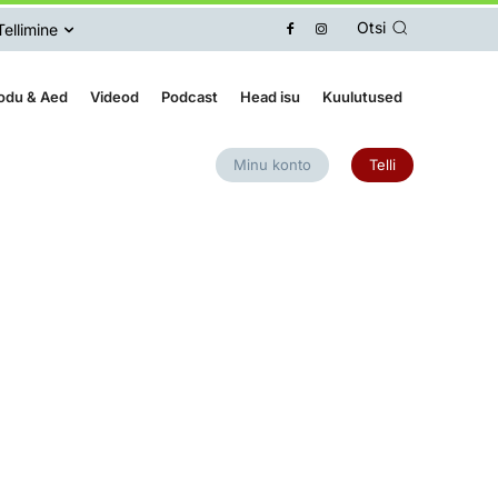
Otsi
Tellimine
odu & Aed
Videod
Podcast
Head isu
Kuulutused
Minu konto
Telli