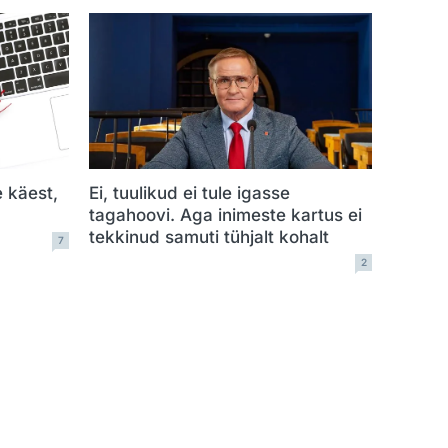
e käest,
Ei, tuulikud ei tule igasse
tagahoovi. Aga inimeste kartus ei
tekkinud samuti tühjalt kohalt
7
2