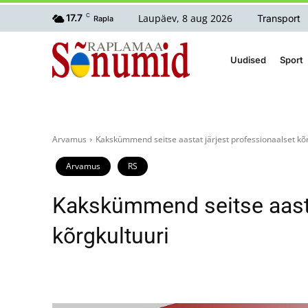
Laupäev, 8 aug 2026
17.7
C
Transport
Rapla
Uudised
Sport
Arvamus
Kakskümmend seitse aastat järjest professionaalset kõr
Arvamus
RS
Kakskümmend seitse aasta
kõrgkultuuri