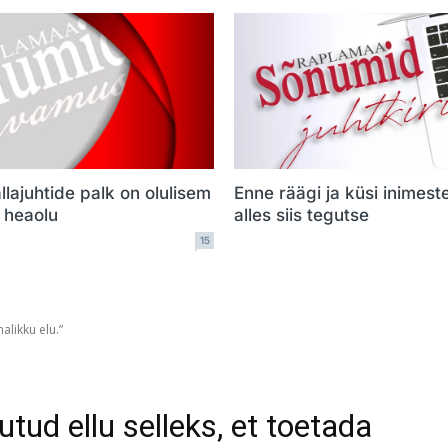
llajuhtide palk on olulisem
Enne räägi ja küsi inimest
e heaolu
alles siis tegutse
15