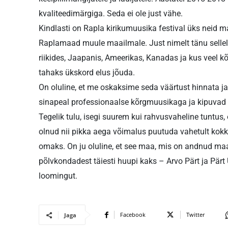
kvaliteedimärgiga. Seda ei ole just vähe.
Kindlasti on Rapla kirikumuusika festival üks neid m
Raplamaad muule maailmale. Just nimelt tänu sell
riikides, Jaapanis, Ameerikas, Kanadas ja kus veel kõ
tahaks ükskord elus jõuda.
On oluline, et me oskaksime seda väärtust hinnata ja
sinapeal professionaalse kõrgmuusikaga ja kipuvad v
Tegelik tulu, isegi suurem kui rahvusvaheline tuntus
olnud nii pikka aega võimalus puutuda vahetult kokk
omaks. On ju oluline, et see maa, mis on andnud maa
põlvkondadest täiesti huupi kaks – Arvo Pärt ja Pär
loomingut.
Facebook
Twitter
Jaga