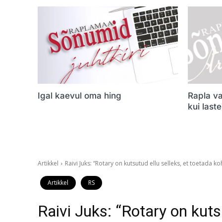
Igal kaevul oma hing
Rapla va
kui last