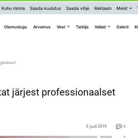
Kuhu minna
Saada kuulutus
Saada vihje
Reklaam
Meist
Olemuslugu
Arvamus
Veel
Tarbija
Vallad
Galerii
K
gkultuuri
t järjest professionaalset
3. juuli 2019
0