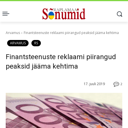
Arvamus
Finantsteenuste reklaami piirangud peaksid jääma kehtima
ARVAMUS
RS
Finantsteenuste reklaami piirangud
peaksid jääma kehtima
17. juuli 2019
2