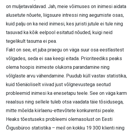
on muljetavaldavad. Jah, meie võimuses on inimesi aidata
alusetute nõuete, liigsuure intressi ning aegumiste osas,
kuid palju on ka neid inimesi, kes juristi jutule ei tule ning
tasuvad ka kõik eelpool esitatud nõuded, kuigi neid
tegelikult tasuma ei pea.
Fakt on see, et juba praegu on väga suur osa eestlastest
võlgades, seda ei saa keegi eitada. Prioriteediks peaks
olema hoopis inimeste olukorra parandamine ning
võlglaste arvu vähendamine. Puudub küll vastav statistika,
kuid tõenäoliselt viivad just võlgnevustega seotud
probleemid inimesi ka enesetapu teele. See on väga karm
reaalsus ning sellele tuleb otsa vaadata täie tõsidusega,
mitte mõelda kiirlaenu-ettevõtete konkurentsi peale.
Heaks tõestuseks probleemi olemasolust on Eesti
Õigusbüroo statistika – meil on kokku 19 300 klienti ning