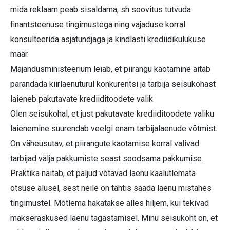
mida reklaam peab sisaldama, sh soovitus tutvuda
finantsteenuse tingimustega ning vajaduse korral
konsulteerida asjatundjaga ja kindlasti krediidikulukuse
määr.
Majandusministeerium leiab, et piirangu kaotamine aitab
parandada kiirlaenuturul konkurentsi ja tarbija seisukohast
laieneb pakutavate krediiditoodete valik.
Olen seisukohal, et just pakutavate krediiditoodete valiku
laienemine suurendab veelgi enam tarbijalaenude võtmist.
On väheusutav, et piirangute kaotamise korral valivad
tarbijad välja pakkumiste seast soodsama pakkumise.
Praktika näitab, et paljud võtavad laenu kaalutlemata
otsuse alusel, sest neile on tähtis saada laenu mistahes
tingimustel. Mõtlema hakatakse alles hiljem, kui tekivad
makseraskused laenu tagastamisel. Minu seisukoht on, et