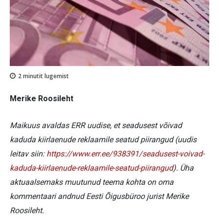
2
minutit lugemist
Merike Roosileht
Maikuus avaldas ERR uudise, et seadusest võivad
kaduda kiirlaenude reklaamile seatud piirangud (uudis
leitav siin:
https://www.err.ee/938391/seadusest-voivad-
kaduda-kiirlaenude-reklaamile-seatud-piirangud
). Üha
aktuaalsemaks muutunud teema kohta on oma
kommentaari andnud Eesti Õigusbüroo jurist Merike
Roosileht.