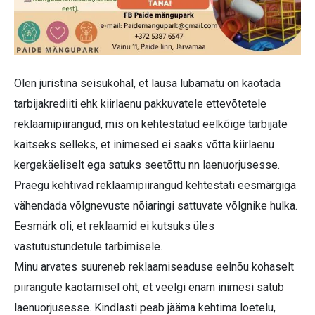
Olen juristina seisukohal, et lausa lubamatu on kaotada
tarbijakrediiti ehk kiirlaenu pakkuvatele ettevõtetele
reklaamipiirangud, mis on kehtestatud eelkõige tarbijate
kaitseks selleks, et inimesed ei saaks võtta kiirlaenu
kergekäeliselt ega satuks seetõttu nn laenuorjusesse.
Praegu kehtivad reklaamipiirangud kehtestati eesmärgiga
vähendada võlgnevuste nõiaringi sattuvate võlgnike hulka.
Eesmärk oli, et reklaamid ei kutsuks üles
vastutustundetule tarbimisele.
Minu arvates suureneb reklaamiseaduse eelnõu kohaselt
piirangute kaotamisel oht, et veelgi enam inimesi satub
laenuorjusesse. Kindlasti peab jääma kehtima loetelu,