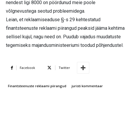
nendest ligi 8000 on pöördunud meie poole
võlgnevustega seotud probleemidega.
Leian, et reklaamiseaduse §-s 29 kehtestatud
finantsteenuste reklaami piirangud peaksid jääma kehtima
sellisel kujul, nagu need on. Puudub vajadus muudatuste
tegemiseks majandusministeeriumi toodud põhjendustel.
Facebook
Twitter
Finantsteenuste reklaami piirangud
juristi kommentaar