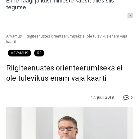
Enne räägi ja küsi inimeste käest, alles siis
tegutse
7