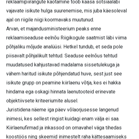
reklaamipiirangute kaotamine toob kaasa sotsiaalabi
vajavate isikute hulga suurenemise, mis juba käesoleval
ajal on riigile niigi koormavaks muutunud.
Arvan, et majandusministeerium peaks enne
reklaamiseaduse eelnõu Riigikogule saatmist läbi viima
põhjaliku mõjude analüüsi. Hetkel tundub, et seda pole
piisavalt põhjalikult tehtud. Seaduse eelnõus tehtud
muudatused kahjustavad madalama sissetulekuga ja
vähem haritud isikute põhjendatud huve, sest just see
isikute grupp on peamine kiirlaenu võtja, kes ei hakka
hindama ega oskagi hinnata laenutooteid erinevate
objektiivsete kriteeriumite alusel.
Juristidena näeme iga päev võlaorjusesse langenud
inimesi, kes sellest ringist kuidagi enam välja ei saa.
Kiirlaenufirmad ja inkassod on omavahel väga tihedas
koostöös ning skeemid inimestelt raha kättesaamiseks