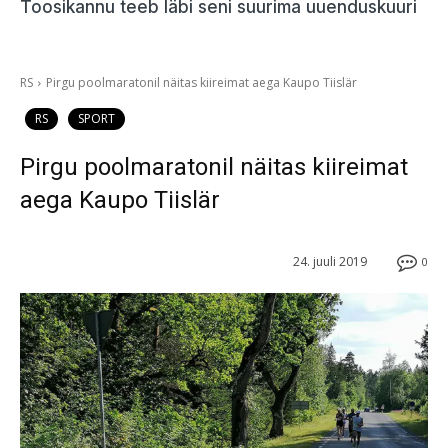
Toosikannu teeb läbi seni suurima uuenduskuuri