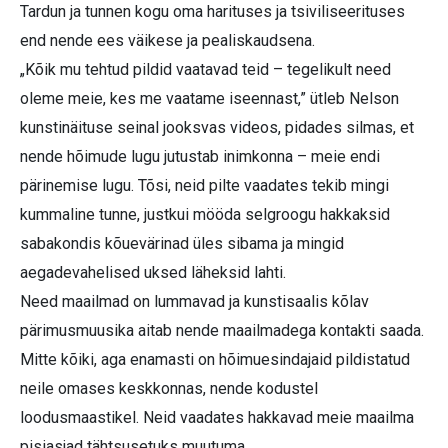
Tardun ja tunnen kogu oma harituses ja tsiviliseerituses
end nende ees väikese ja pealiskaudsena.
„Kõik mu tehtud pildid vaatavad teid – tegelikult need
oleme meie, kes me vaatame iseennast,” ütleb Nelson
kunstinäituse seinal jooksvas videos, pidades silmas, et
nende hõimude lugu jutustab inimkonna – meie endi
pärinemise lugu. Tõsi, neid pilte vaadates tekib mingi
kummaline tunne, justkui mööda selgroogu hakkaksid
sabakondis kõuevärinad üles sibama ja mingid
aegadevahelised uksed läheksid lahti.
Need maailmad on lummavad ja kunstisaalis kõlav
pärimusmuusika aitab nende maailmadega kontakti saada.
Mitte kõiki, aga enamasti on hõimuesindajaid pildistatud
neile omases keskkonnas, nende kodustel
loodusmaastikel. Neid vaadates hakkavad meie maailma
pisiasjad tähtsusetuks muutuma.