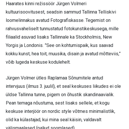
Haarates kinni režissöör Jürgen Volmeri
kultuurisoovitusest, seadsin sammud Tallinna Telliskivi
loomelinnakus avatud Fotografiskasse. Tegemist on
rahvusvaheliselt tunnustatud fotokunstikeskusega, mille
filiaalid asuvad lisaks Tallinnale ka Stockholmis, New
Yorgis ja Londonis. ”See on kohtumispaik, kus saavad
kokku kunst, hea toit, muusika, disain ja avatud mõtteviis,”
võib lugeda keskuse kodulehelt.
Jürgen Volmer ütles Raplamaa Sõnumitele antud
intervjuus (ilmus 3. juulil), et seal keskuses liikudes ei ole
üldse Tallinna tunne, pigem on õhustik skandinaavialik.
Pean temaga nõustuma, sest lisaks sellele, et kogu
keskuse interjöör on nordic style võtmes minimalistlik,
olid ka külastajad, kui mina seal käisin, valdavalt
välismaalased (paljud soomlased).