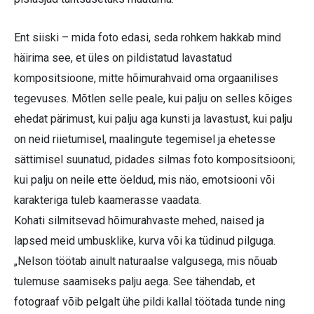
Ent siiski – mida foto edasi, seda rohkem hakkab mind
häirima see, et üles on pildistatud lavastatud
kompositsioone, mitte hõimurahvaid oma orgaanilises
tegevuses. Mõtlen selle peale, kui palju on selles kõiges
ehedat pärimust, kui palju aga kunsti ja lavastust, kui palju
on neid riietumisel, maalingute tegemisel ja ehetesse
sättimisel suunatud, pidades silmas foto kompositsiooni;
kui palju on neile ette öeldud, mis näo, emotsiooni või
karakteriga tuleb kaamerasse vaadata.
Kohati silmitsevad hõimurahvaste mehed, naised ja
lapsed meid umbusklike, kurva või ka tüdinud pilguga.
„Nelson töötab ainult naturaalse valgusega, mis nõuab
tulemuse saamiseks palju aega. See tähendab, et
fotograaf võib pelgalt ühe pildi kallal töötada tunde ning