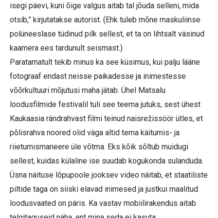
isegi päevi, kuni õige valgus aitab tal jõuda selleni, mida
otsib,” kirjutatakse autorist. (Ehk tuleb mõne maskuliinse
polüneeslase tüdinud pilk sellest, et ta on lihtsalt väsinud
kaamera ees tardunult seismast.)
Paratamatult tekib minus ka see küsimus, kui palju lääne
fotograaf endast neisse paikadesse ja inimestesse
võõrkultuuri mõjutusi maha jätab. Ühel Matsalu
loodusfilmide festivalil tuli see teema jutuks, sest ühest
Kaukaasia rändrahvast filmi teinud naisrežissöör ütles, et
põlisrahva noored olid väga altid tema käitumis- ja
riietumismaneere üle võtma. Eks kõik sõltub muidugi
sellest, kuidas külaline ise suudab kogukonda sulanduda.
Üsna näituse lõpupoole jooksev video näitab, et staatiliste
piltide taga on siiski elavad inimesed ja justkui maalitud
loodusvaated on päris. Ka vastav mobiilirakendus aitab
telgitaguseid näha, ent mina seda ei kasuta.