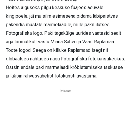
Heites alguseks pilgu keskuse fuajees asuvale
kingipoele, jäi mu silm esimesena pidama läbipaistvas
pakendis mustale marmelaadile, mille pakil ilutses
Fotografiska logo. Paki tagakülge uurides vaatasid sealt
aga loomulikult vastu Minna Sahvri ja Väärt Raplamaa
Toote logod. Seega on killuke Raplamaad isegi nii
globaalses nähtuses nagu Fotografiska fotokunstikeskus.
Ostsin endale paki marmelaadi krõbistamiseks taskusse
ja läksin rahvusvahelist fotokunsti avastama.
Reklaam: