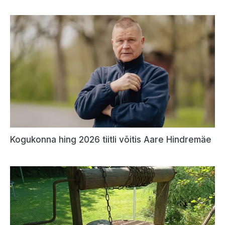
Kogukonna hing 2026 tiitli võitis Aare Hindremäe