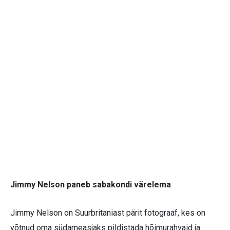
Jimmy Nelson paneb sabakondi värelema
Jimmy Nelson on Suurbritaniast pärit fotograaf, kes on
võtnud oma südameasjaks pildistada hõimurahvaid ja