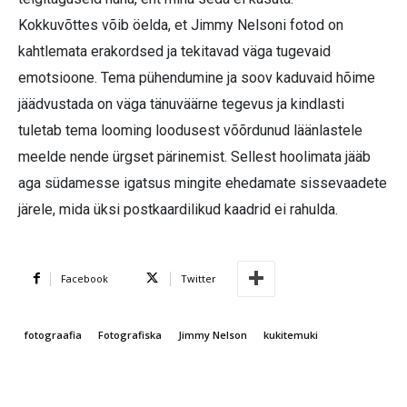
Kokkuvõttes võib öelda, et Jimmy Nelsoni fotod on
kahtlemata erakordsed ja tekitavad väga tugevaid
emotsioone. Tema pühendumine ja soov kaduvaid hõime
jäädvustada on väga tänuväärne tegevus ja kindlasti
tuletab tema looming loodusest võõrdunud läänlastele
meelde nende ürgset pärinemist. Sellest hoolimata jääb
aga südamesse igatsus mingite ehedamate sissevaadete
järele, mida üksi postkaardilikud kaadrid ei rahulda.
Facebook
Twitter
fotograafia
Fotografiska
Jimmy Nelson
kukitemuki