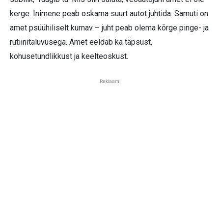
kerge. Inimene peab oskama suurt autot juhtida. Samuti on
amet psüühiliselt kurnav – juht peab olema kõrge pinge- ja
rutiinitaluvusega. Amet eeldab ka täpsust,
kohusetundlikkust ja keelteoskust.
Reklaam: