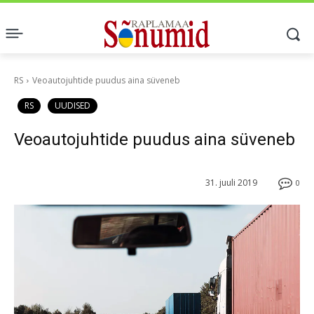
RS
Veoautojuhtide puudus aina süveneb
RS
UUDISED
Veoautojuhtide puudus aina süveneb
31. juuli 2019
0