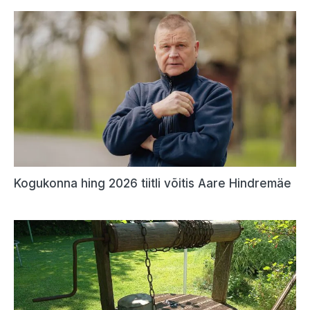
Kogukonna hing 2026 tiitli võitis Aare Hindremäe