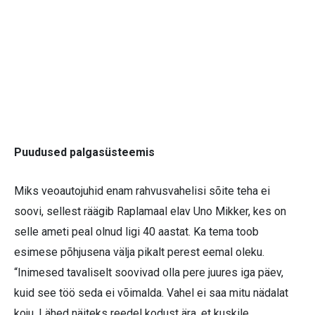
Puudused palgasüsteemis
Miks veoautojuhid enam rahvusvahelisi sõite teha ei
soovi, sellest räägib Raplamaal elav Uno Mikker, kes on
selle ameti peal olnud ligi 40 aastat. Ka tema toob
esimese põhjusena välja pikalt perest eemal oleku.
“Inimesed tavaliselt soovivad olla pere juures iga päev,
kuid see töö seda ei võimalda. Vahel ei saa mitu nädalat
koju. Lähed näiteks reedel kodust ära, et kuskile