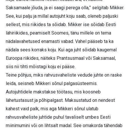
Saksamaale jõuda, ja ei saagi perega olla,” selgitab Mikker.
See, kui palju ja millal autojuht koju saab, oleneb paljuski
sellest, mis riikides ta sõidab. Mikker ise sõidab Eesti
lähiriikides, peamiselt Soomes, tänu millele on tema
nädalavahetused enamasti vabad. Vahel pääseb ta ka
nädala sees korraks koju. Kui aga juht sõidab kaugemal
Euroopa riikides, näiteks Prantsusmaal või Saksamaal,
siis nii tihti mõistagi koju ei pääse.
Teine põhjus, miks rahvusvaheliste vedude juhte on raske
leida, seisneb Mikkeri sõnul palgasüsteemis.
Autojuhtidele makstakse töötasu, mis koosneb
lähetustasust ja põhipalgast. Maksustatud on nendest
kahest vaid palk, mis aga Mikkeri sõnul ulatub
rahvusvaheliste juhtide puhul tavaliselt umbes Eesti
miinimumini või on lihtsalt madal. See omakorda tähendab