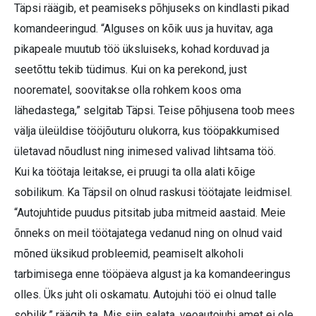
Täpsi räägib, et peamiseks põhjuseks on kindlasti pikad
komandeeringud.
“Alguses on kõik uus ja huvitav, aga
pikapeale muutub töö üksluiseks, kohad korduvad ja
seetõttu tekib tüdimus. Kui on ka perekond, just
noorematel, soovitakse olla rohkem koos oma
lähedastega,” selgitab Täpsi. Teise põhjusena toob mees
välja üleüldise tööjõuturu olukorra, kus tööpakkumised
ületavad nõudlust ning inimesed valivad lihtsama töö.
Kui ka töötaja leitakse, ei pruugi ta olla alati kõige
sobilikum. Ka Täpsil on olnud raskusi töötajate leidmisel.
“Autojuhtide puudus pitsitab juba mitmeid aastaid. Meie
õnneks on meil töötajatega vedanud ning on olnud vaid
mõned üksikud probleemid, peamiselt alkoholi
tarbimisega enne tööpäeva algust ja ka komandeeringus
olles. Üks juht oli oskamatu. Autojuhi töö ei olnud talle
sobilik,” räägib ta. Mis siin salata, veoautojuhi amet ei ole