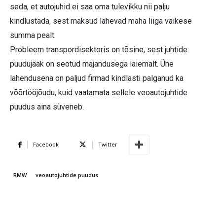
seda, et autojuhid ei saa oma tulevikku nii palju
kindlustada, sest maksud lähevad maha liiga väikese
summa pealt.
Probleem transpordisektoris on tõsine, sest juhtide
puudujääk on seotud majandusega laiemalt. Ühe
lahendusena on paljud firmad kindlasti palganud ka
võõrtööjõudu, kuid vaatamata sellele veoautojuhtide
puudus aina süveneb.
Facebook
Twitter
RMW
veoautojuhtide puudus