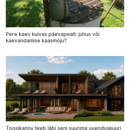
Pere kaev kuivas päevapealt: juhus või
kaevandamise kaasmõju?
Toosikannu teeb läbi seni suurima uuenduskuuri