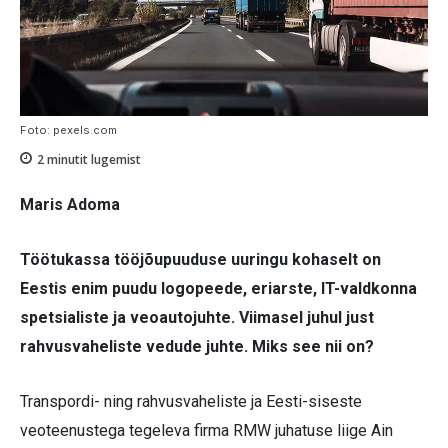
Foto: pexels.com
2
minutit lugemist
Maris Adoma
Töötukassa tööjõupuuduse uuringu kohaselt on
Eestis enim puudu logopeede, eriarste, IT-valdkonna
spetsialiste ja veoautojuhte. Viimasel juhul just
rahvusvaheliste vedude juhte. Miks see nii on?
Transpordi- ning rahvusvaheliste ja Eesti-siseste
veoteenustega tegeleva firma RMW juhatuse liige Ain