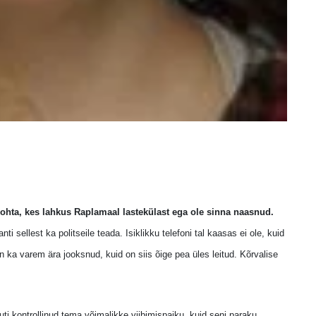
kohta, kes lahkus Raplamaal lastekülast ega ole sinna naasnud.
nti sellest ka politseile teada. Isiklikku telefoni tal kaasas ei ole, kuid
on ka varem ära jooksnud, kuid on siis õige pea üles leitud. Kõrvalise
ti kontrollinud tema võimalikke viibimispaiku, kuid seni paraku