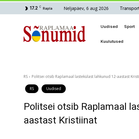
Neljapäev, 6 aug 2026
17.2
C
Transpor
Rapla
Uudised
Sport
Kuulutused
RS
Politsei otsib Raplamaal lastekülast lahkunud 12-aastast Krist
RS
Uudised
Politsei otsib Raplamaal l
aastast Kristiinat