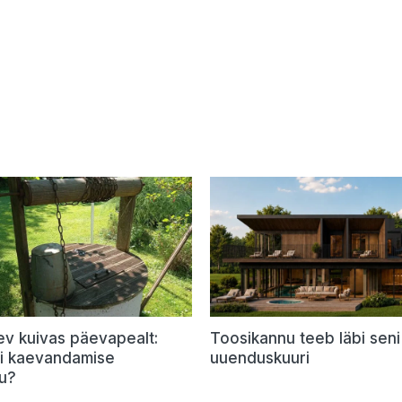
ev kuivas päevapealt:
Toosikannu teeb läbi seni
õi kaevandamise
uuenduskuuri
u?