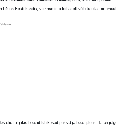
uda Lõuna-Eesti kandis, viimase info kohaselt võib ta olla Tartumaal.
Reklaam:
 olid tal jalas beežid lühikesed püksid ja beež pluus. Ta on julge