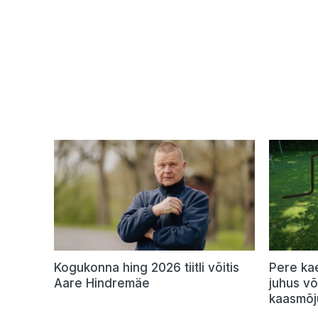
Kogukonna hing 2026 tiitli võitis
Pere ka
Aare Hindremäe
juhus v
kaasmõj