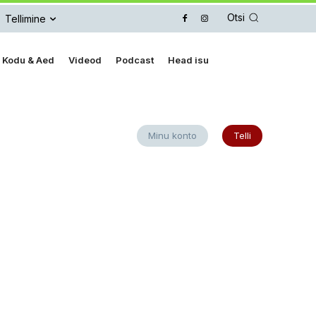
Otsi
Tellimine
Kodu & Aed
Videod
Podcast
Head isu
Minu konto
Telli