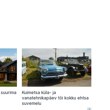
 suurima
Kuimetsa küla- ja
vanatehnikapäev tõi kokku ehtsa
suvemelu
1