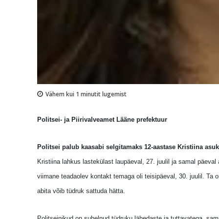
Vähem kui 1
minutit lugemist
Politsei- ja Piirivalveamet Lääne prefektuur
Politsei palub kaasabi selgitamaks 12-aastase Kristiina asu
Kristiina lahkus lastekülast laupäeval, 27. juulil ja samal päeval a
viimane teadaolev kontakt temaga oli teisipäeval, 30. juulil. Ta 
abita võib tüdruk sattuda hätta.
Politseinikud on suhelnud tüdruku lähedaste ja tuttavatega, samu