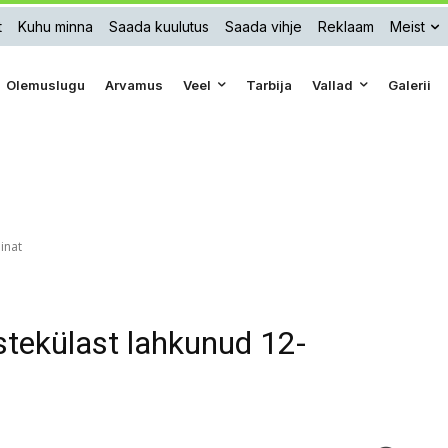
t
Kuhu minna
Saada kuulutus
Saada vihje
Reklaam
Meist
Olemuslugu
Arvamus
Veel
Tarbija
Vallad
Galerii
iinat
astekülast lahkunud 12-