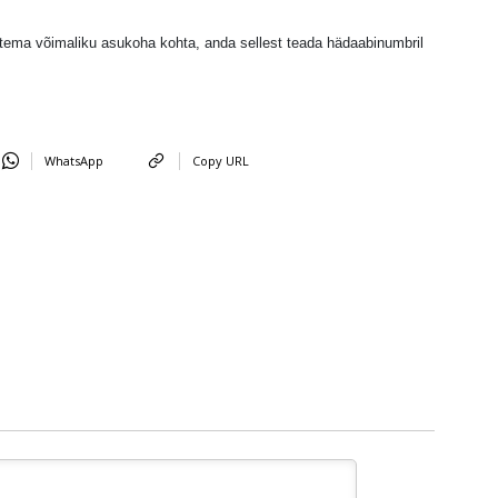
et tema võimaliku asukoha kohta, anda sellest teada hädaabinumbril
WhatsApp
Copy URL