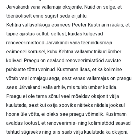
Järvakandi vana vallamaja oksjonile. Nüüd on selge, et
tõenäoliselt enne sügist seda ei juhtu.
Kehtna vallavolikogu esimees Peeter Kustmann rääkis, et
täpne ajastus sõltub sellest, kuidas kulgevad
renoveerimistööd Järvakandi vana teenindusmaja
esimesel korrusel, kuhu Kehtna vallaametnikud ümber
kolivad. Praegu on sealsed renoveerimistööd suviste
puhkuste tõttu veninud. Kustmann lisas, et ka kolimine
võtab veel omajagu aega, sest vanas vallamajas on praegu
sees Järvakandi valla arhiiv, mis tuleb ümber kolida.
Praegu ei ole tema sõnul veel mõeldav oksjonit välja
kuulutada, sest kui ostja sooviks näiteks nädala jooksul
hoone üle võtta, ei oleks see praegu võimalik. Kustmann
avaldas lootust, et renoveerimis- ning kolimistööd saavad
tehtud sügiseks ning siis saab välja kuulutada ka oksjoni.