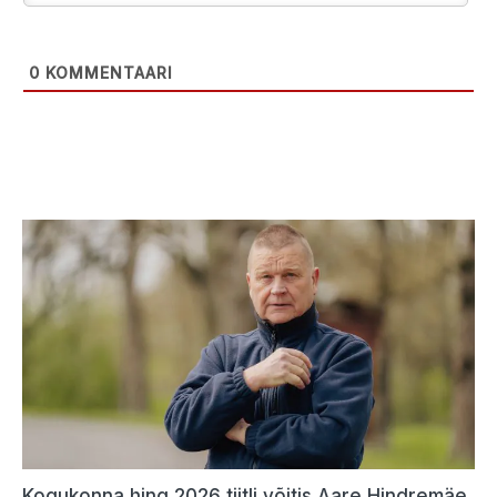
0
KOMMENTAARI
Kogukonna hing 2026 tiitli võitis Aare Hindremäe