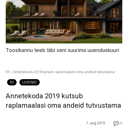
Toosikannu teeb läbi seni suurima uuenduskuuri