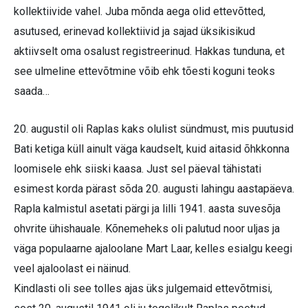
kollektiivide vahel. Juba mõnda aega olid ettevõtted,
asutused, erinevad kollektiivid ja sajad üksikisikud
aktiivselt oma osalust registreerinud. Hakkas tunduna, et
see ulmeline ettevõtmine võib ehk tõesti koguni teoks
saada…
20. augustil oli Raplas kaks olulist sündmust, mis puutusid
Bati ketiga küll ainult väga kaudselt, kuid aitasid õhkkonna
loomisele ehk siiski kaasa. Just sel päeval tähistati
esimest korda pärast sõda 20. augusti lahingu aastapäeva.
Rapla kalmistul asetati pärgi ja lilli 1941. aasta suvesõja
ohvrite ühishauale. Kõnemeheks oli palutud noor uljas ja
väga populaarne ajaloolane Mart Laar, kelles esialgu keegi
veel ajaloolast ei näinud.
Kindlasti oli see tolles ajas üks julgemaid ettevõtmisi,