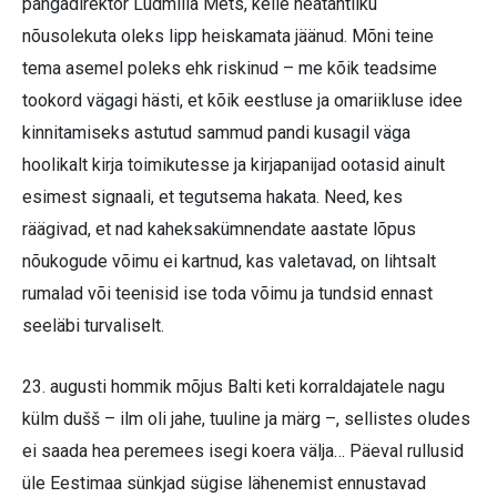
pangadirektor Ludmilla Mets, kelle heatahtliku
nõusolekuta oleks lipp heiskamata jäänud. Mõni teine
tema asemel poleks ehk riskinud – me kõik teadsime
tookord vägagi hästi, et kõik eestluse ja omariikluse idee
kinnitamiseks astutud sammud pandi kusagil väga
hoolikalt kirja toimikutesse ja kirjapanijad ootasid ainult
esimest signaali, et tegutsema hakata. Need, kes
räägivad, et nad kaheksakümnendate aastate lõpus
nõukogude võimu ei kartnud, kas valetavad, on lihtsalt
rumalad või teenisid ise toda võimu ja tundsid ennast
seeläbi turvaliselt.
23. augusti hommik mõjus Balti keti korraldajatele nagu
külm dušš – ilm oli jahe, tuuline ja märg –, sellistes oludes
ei saada hea peremees isegi koera välja… Päeval rullusid
üle Eestimaa sünkjad sügise lähenemist ennustavad