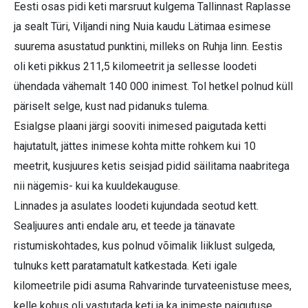
Eesti osas pidi keti marsruut kulgema Tallinnast Raplasse
ja sealt Türi, Viljandi ning Nuia kaudu Lätimaa esimese
suurema asustatud punktini, milleks on Ruhja linn. Eestis
oli keti pikkus 211,5 kilomeetrit ja sellesse loodeti
ühendada vähemalt 140 000 inimest. Tol hetkel polnud küll
päriselt selge, kust nad pidanuks tulema.
Esialgse plaani järgi sooviti inimesed paigutada ketti
hajutatult, jättes inimese kohta mitte rohkem kui 10
meetrit, kusjuures ketis seisjad pidid säilitama naabritega
nii nägemis- kui ka kuuldekauguse.
Linnades ja asulates loodeti kujundada seotud kett.
Sealjuures anti endale aru, et teede ja tänavate
ristumiskohtades, kus polnud võimalik liiklust sulgeda,
tulnuks kett paratamatult katkestada. Keti igale
kilomeetrile pidi asuma Rahvarinde turvateenistuse mees,
kelle kohus oli vastutada keti ja ka inimeste paigutuse