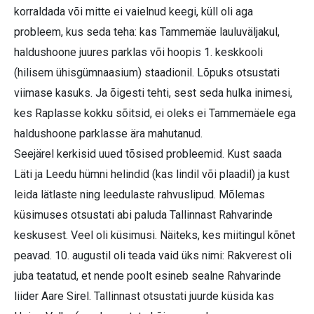
korraldada või mitte ei vaielnud keegi, küll oli aga
probleem, kus seda teha: kas Tammemäe lauluväljakul,
haldushoone juures parklas või hoopis 1. keskkooli
(hilisem ühisgümnaasium) staadionil. Lõpuks otsustati
viimase kasuks. Ja õigesti tehti, sest seda hulka inimesi,
kes Raplasse kokku sõitsid, ei oleks ei Tammemäele ega
haldushoone parklasse ära mahutanud.
Seejärel kerkisid uued tõsised probleemid. Kust saada
Läti ja Leedu hümni helindid (kas lindil või plaadil) ja kust
leida lätlaste ning leedulaste rahvuslipud. Mõlemas
küsimuses otsustati abi paluda Tallinnast Rahvarinde
keskusest. Veel oli küsimusi. Näiteks, kes miitingul kõnet
peavad. 10. augustil oli teada vaid üks nimi: Rakverest oli
juba teatatud, et nende poolt esineb sealne Rahvarinde
liider Aare Sirel. Tallinnast otsustati juurde küsida kas