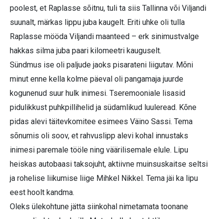
poolest, et Raplasse sõitnu, tuli ta siis Tallinna või Viljandi
suunalt, märkas lippu juba kaugelt. Eriti uhke oli tulla
Raplasse mööda Viljandi maanteed – erk sinimustvalge
hakkas silma juba paari kilomeetri kauguselt.
Sündmus ise oli paljude jaoks pisarateni liigutav. Mõni
minut enne kella kolme päeval oli pangamaja juurde
kogunenud suur hulk inimesi. Tseremooniale lisasid
pidulikkust puhkpillihelid ja südamlikud luuleread. Kõne
pidas alevi täitevkomitee esimees Väino Sassi. Tema
sõnumis oli soov, et rahvuslipp alevi kohal innustaks
inimesi paremale tööle ning väärilisemale elule. Lipu
heiskas autobaasi taksojuht, aktiivne muinsuskaitse seltsi
ja rohelise liikumise liige Mihkel Nikkel. Tema jäi ka lipu
eest hoolt kandma.
Oleks ülekohtune jätta siinkohal nimetamata toonane