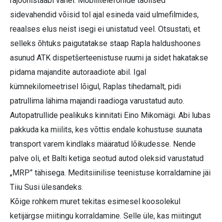
rajoonistaabi vahel. Mobiiltelefonide taolised
sidevahendid võisid tol ajal esineda vaid ulmefilmides,
reaalses elus neist isegi ei unistatud veel. Otsustati, et
selleks õhtuks paigutatakse staap Rapla haldushoones
asunud ATK dispetšerteenistuse ruumi ja sidet hakatakse
pidama majandite autoraadiote abil. Igal
kümnekilomeetrisel lõigul, Raplas tihedamalt, pidi
patrullima lähima majandi raadioga varustatud auto.
Autopatrullide pealikuks kinnitati Eino Mikomägi. Abi lubas
pakkuda ka miilits, kes võttis endale kohustuse suunata
transport varem kindlaks määratud lõikudesse. Nende
palve oli, et Balti ketiga seotud autod oleksid varustatud
„MRP” tähisega. Meditsiinilise teenistuse korraldamine jäi
Tiiu Susi ülesandeks.
Kõige rohkem muret tekitas esimesel koosolekul
ketijärgse miitingu korraldamine. Selle üle, kas miitingut