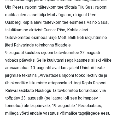
Ülo Peets, rajooni täitevkomitee töötaja Tiiu Susi, rajooni
miilitsaülema asetäitja Mait Jõgisoo, dirigent Urve
Uusberg, Rapla alevi täitevkomitee esimees Väino Sassi,
taluliikumise aktivist Gunnar Piho, Kohila alevi
täitevkomitee esimees Sirje Mett. Balti keti üldjuhtimine
jäeti Rahvarinde toimkonna õlgadele.
9. augustil kuulutas rajooni täitevkomitee 23. augusti
vabaks päevaks. Selle kuulutamisega kaasnes siiski väike
arusaamatus. 10. augustil avaldas ajaleht Ühistöö teate
järgmise tekstina: „Arvestades rajooni töökollektiivide ja
ühiskondlike liikumiste ettepanekuid, tegi Rapla Rajooni
Rahvasaadikute Nõukogu Täitevkomitee korralduse viia
tööpäev 23. augustilt (sel aastal oli see kolmapäev –
toimetus) üle laupäevale, 19. augustile.” Resoluutsus,
millega võeti endale vastutus võimalike tagajärgede eest,