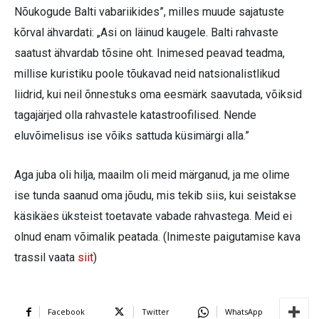
Nõukogude Balti vabariikides”, milles muude sajatuste
kõrval ähvardati: „Asi on läinud kaugele. Balti rahvaste
saatust ähvardab tõsine oht. Inimesed peavad teadma,
millise kuristiku poole tõukavad neid natsionalistlikud
liidrid, kui neil õnnestuks oma eesmärk saavutada, võiksid
tagajärjed olla rahvastele katastroofilised. Nende
eluvõimelisus ise võiks sattuda küsimärgi alla.”
Aga juba oli hilja, maailm oli meid märganud, ja me olime
ise tunda saanud oma jõudu, mis tekib siis, kui seistakse
käsikäes üksteist toetavate vabade rahvastega. Meid ei
olnud enam võimalik peatada. (Inimeste paigutamise kava
trassil vaata
siit
)
Facebook
Twitter
WhatsApp