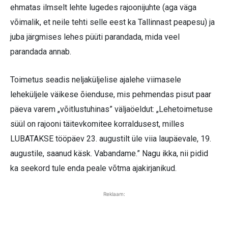
ehmatas ilmselt lehte lugedes rajoonijuhte (aga väga
võimalik, et neile tehti selle eest ka Tallinnast peapesu) ja
juba järgmises lehes püüti parandada, mida veel
parandada annab.
Toimetus seadis neljaküljelise ajalehe viimasele
leheküljele väikese õienduse, mis pehmendas pisut paar
päeva varem „võitlustuhinas” väljaöeldut: „Lehetoimetuse
süül on rajooni täitevkomitee korraldusest, milles
LUBATAKSE tööpäev 23. augustilt üle viia laupäevale, 19.
augustile, saanud käsk. Vabandame.” Nagu ikka, nii pidid
ka seekord tule enda peale võtma ajakirjanikud.
Reklaam: