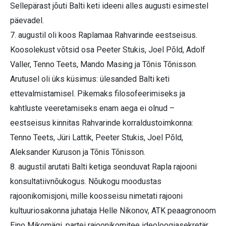
Sellepärast jõuti Balti keti ideeni alles augusti esimestel
päevadel.
7. augustil oli koos Raplamaa Rahvarinde eestseisus.
Koosolekust võtsid osa Peeter Stukis, Joel Põld, Adolf
Valler, Tenno Teets, Mando Masing ja Tõnis Tõnisson.
Arutusel oli üks küsimus: ülesanded Balti keti
ettevalmistamisel. Pikemaks filosofeerimiseks ja
kahtluste veeretamiseks enam aega ei olnud –
eestseisus kinnitas Rahvarinde korraldustoimkonna:
Tenno Teets, Jüri Lattik, Peeter Stukis, Joel Põld,
Aleksander Kuruson ja Tõnis Tõnisson.
8. augustil arutati Balti ketiga seonduvat Rapla rajooni
konsultatiivnõukogus. Nõukogu moodustas
rajoonikomisjoni, mille koosseisu nimetati rajooni
kultuuriosakonna juhataja Helle Nikonov, ATK peaagronoom
Eino Mikomägi, partei rajoonikomitee ideoloogiasekretär