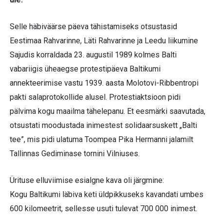
Selle häbiväärse päeva tähistamiseks otsustasid
Eestimaa Rahvarinne, Läti Rahvarinne ja Leedu liikumine
Sajudis korraldada 23. augustil 1989 kolmes Balti
vabariigis üheaegse protestipäeva Baltikumi
annekteerimise vastu 1939. aasta Molotovi-Ribbentropi
pakti salaprotokollide alusel. Protestiaktsioon pidi
pälvima kogu maailma tähelepanu. Et eesmärki saavutada,
otsustati moodustada inimestest solidaarsuskett „Balti
tee”, mis pidi ulatuma Toompea Pika Hermanni jalamilt
Tallinnas Gediminase tornini Vilniuses.
Ürituse elluviimise esialgne kava oli järgmine:
Kogu Baltikumi läbiva keti üldpikkuseks kavandati umbes
600 kilomeetrit, sellesse usuti tulevat 700 000 inimest.