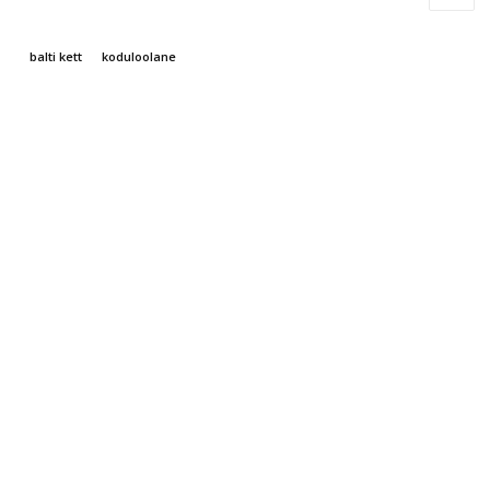
balti kett
koduloolane