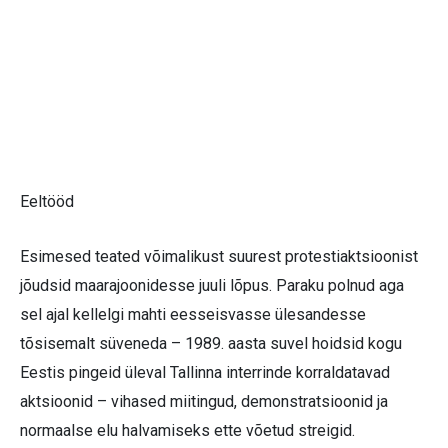
Eeltööd
Esimesed teated võimalikust suurest protestiaktsioonist
jõudsid maarajoonidesse juuli lõpus. Paraku polnud aga
sel ajal kellelgi mahti eesseisvasse ülesandesse
tõsisemalt süveneda – 1989. aasta suvel hoidsid kogu
Eestis pingeid üleval Tallinna interrinde korraldatavad
aktsioonid – vihased miitingud, demonstratsioonid ja
normaalse elu halvamiseks ette võetud streigid.