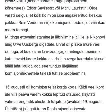
Heinz Valku (nende aastate kõige populaarsem
kõnemees), Edgar Savisaart või Marju Lauristini. Õige
varsti selgus, et kõik kolm on juba angažeeritud, keskus
pakkus Rein Veidemanni ja komisjonid leidsid, et väärikas
mees temagi.
Miitingu ettevalmistamine ja läbiviimine jäi Helle Nikonovi
ning Urve Uusbergi õlgadele. Urvel oli pisike mure veel
sellega, et kuidas nii lühikese ajaga miitingule esinema
kutsutavaid koore kokku saada ja suvega karedaks läinud
hääli lahti laulda, aga see tundus ülejäänud
komisjoniliikmetele täiesti tühise probleemina.
15. augustil oli komisjon teist korda koos. Käidi veel kord
üle viis päeva varem kokku lepitud otsused, kirjutati
valmis reeglistik ühisketti tulijatele (avaldati 19. augustil
Ühistöös) ja jagati trass Rapla rajooni erinevate