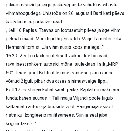
pilvemassiivid ja leige päikesepaiste vaheldus vihaste
vihmahoogudega. Ühistöös on 26. augustil Balti keti päeva
kajastanud reportaažis read:
„Kell 16 Raplas. Taevas on lootusetult pilves ja äge vihm
peksab maad. Mõni tund hiljem ütleb Marju Lauristin Pika
Hermanni tornist: „Ja vihm nuttis koos meiega…”.
16.20. Veel on kõik suhteliselt vaikne, teel on vaid
tavalisest rohkem autosid, mõnel tuuleklaasil silt „MRP
50”. Teisel pool Kehtnat leiame esimese paiga sisse
võtnud Žiguli, pika ridva otsas sinimustvalge lipp…
Kell 17. Eestimaa kohal särab päike. Raplat on raske ära
tunda: kahes suunas – Tallinna ja Viljandi poole liigub
katkematu autode ja busside vool. Pangamaja esisel
ristmikul žongleerib miilitsamees. Siin ja seal juba
kogunetakse…”