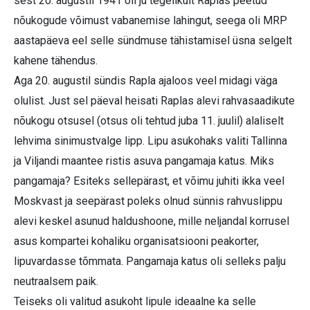
sest 20. augustil 1941 oli ju tegelikult Raplas peetud
nõukogude võimust vabanemise lahingut, seega oli MRP
aastapäeva eel selle sündmuse tähistamisel üsna selgelt
kahene tähendus.
Aga 20. augustil sündis Rapla ajaloos veel midagi väga
olulist. Just sel päeval heisati Raplas alevi rahvasaadikute
nõukogu otsusel (otsus oli tehtud juba 11. juulil) alaliselt
lehvima sinimustvalge lipp. Lipu asukohaks valiti Tallinna
ja Viljandi maantee ristis asuva pangamaja katus. Miks
pangamaja? Esiteks sellepärast, et võimu juhiti ikka veel
Moskvast ja seepärast poleks olnud sünnis rahvuslippu
alevi keskel asunud haldushoone, mille neljandal korrusel
asus kompartei kohaliku organisatsiooni peakorter,
lipuvardasse tõmmata. Pangamaja katus oli selleks palju
neutraalsem paik.
Teiseks oli valitud asukoht lipule ideaalne ka selle