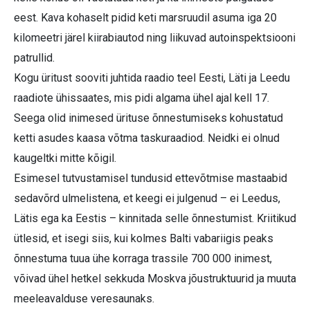
eest. Kava kohaselt pidid keti marsruudil asuma iga 20
kilomeetri järel kiirabiautod ning liikuvad autoinspektsiooni
patrullid.
Kogu üritust sooviti juhtida raadio teel Eesti, Läti ja Leedu
raadiote ühissaates, mis pidi algama ühel ajal kell 17.
Seega olid inimesed ürituse õnnestumiseks kohustatud
ketti asudes kaasa võtma taskuraadiod. Neidki ei olnud
kaugeltki mitte kõigil.
Esimesel tutvustamisel tundusid ettevõtmise mastaabid
sedavõrd ulmelistena, et keegi ei julgenud – ei Leedus,
Lätis ega ka Eestis – kinnitada selle õnnestumist. Kriitikud
ütlesid, et isegi siis, kui kolmes Balti vabariigis peaks
õnnestuma tuua ühe korraga trassile 700 000 inimest,
võivad ühel hetkel sekkuda Moskva jõustruktuurid ja muuta
meeleavalduse veresaunaks.