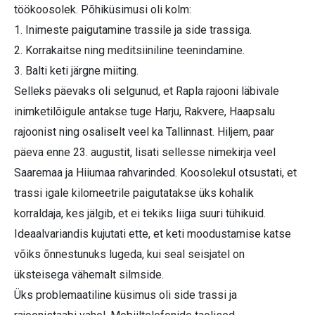
töökoosolek. Põhiküsimusi oli kolm:
1. Inimeste paigutamine trassile ja side trassiga.
2. Korrakaitse ning meditsiiniline teenindamine.
3. Balti keti järgne miiting.
Selleks päevaks oli selgunud, et Rapla rajooni läbivale
inimketilõigule antakse tuge Harju, Rakvere, Haapsalu
rajoonist ning osaliselt veel ka Tallinnast. Hiljem, paar
päeva enne 23. augustit, lisati sellesse nimekirja veel
Saaremaa ja Hiiumaa rahvarinded. Koosolekul otsustati, et
trassi igale kilomeetrile paigutatakse üks kohalik
korraldaja, kes jälgib, et ei tekiks liiga suuri tühikuid.
Ideaalvariandis kujutati ette, et keti moodustamise katse
võiks õnnestunuks lugeda, kui seal seisjatel on
üksteisega vähemalt silmside.
Üks problemaatiline küsimus oli side trassi ja