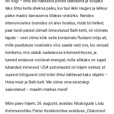
Nii oligi – õhtu eel hakkasid pilved taanduma ja soojaks
läks õhtul kella üheksa paiku, kui tuul äkki rauges ja lahkuv
päike maalis taevaserva lillakas-oranžiks. Nendes
intensiivsetes toonides oli ärev hoiatus, mida tol hetkel,
paar tundi pärast ülimalt õnnestunud Balti ketti, oli võimatu
tajuda – veel olime kõik selle kordumatu fluidumi mõju all,
mille puudutuse osaliseks võis saada vaid siis, kui seisad
inimketis, mis ulatub sadadesse kilomeetritesse, ja
tunned endasse voolavat energiat, mille allikaks on sajad
tuhanded inimesed. USA astronaudid on hiljem öelnud, et
suurest kõrgusest olid tollel õhtul nähtavad kaks objekti –
Hiina müür ja Balti kett. Me olime oma eesmärgi
saavutanud – maailm märkas meid!
Mõni päev hiljem, 26. augustil, avaldas Nõukogude Liidu
Kommunistliku Partei Keskkomitee avalduse „Olukorrast