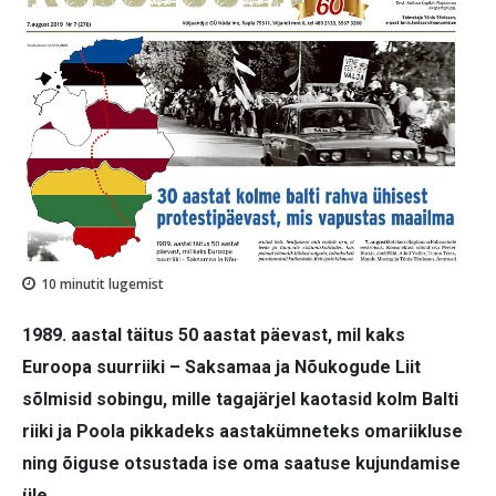
10
minutit lugemist
1989. aastal täitus 50 aastat päevast, mil kaks
Euroopa suurriiki – Saksamaa ja Nõukogude Liit
sõlmisid sobingu, mille tagajärjel kaotasid kolm Balti
riiki ja Poola pikkadeks aastakümneteks omariikluse
ning õiguse otsustada ise oma saatuse kujundamise
üle.