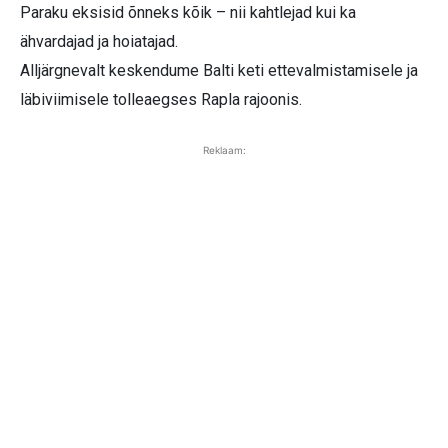
Paraku eksisid õnneks kõik – nii kahtlejad kui ka
ähvardajad ja hoiatajad.
Alljärgnevalt keskendume Balti keti ettevalmistamisele ja
läbiviimisele tolleaegses Rapla rajoonis.
Reklaam: