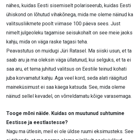
nähes, kuidas Eesti sisemiselt polariseerub, kuidas Eesti
ühiskond on lõhutud vihakõnega, mida me oleme näinud ka
valitsusliikmete poolt viimase 100 päeva sees. Just
nimelt julgeoleku tagamise seisukohalt on see meie jaoks
kahju, mida on väga raske tagasi teha.
Peavastutus on muidugi Jüri Ratasel. Ma siiski usun, et ta
saab aru ja ma oleksin väga üllatunud, kui selguks, et ta ei
saa aru, et tema juhitud valitsus on Eestile teinud kohati
juba korvamatut kahju. Aga veel kord, seda alati räägitud
maineküsimust ei saa käega katsuda. See, mida oleme
näinud sellel kevadel, on võrreldamatu kõige varasemaga.
Tooge mõni näide. Kuidas on muutunud suhtumine
Eestisse ja eestlastesse?
Nagu ma ütlesin, meil ei ole üldse ruumi eksimusteks. See