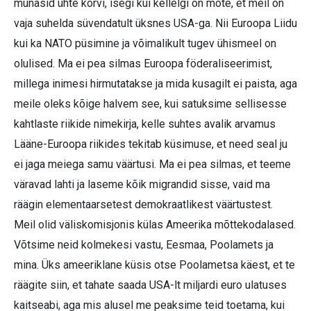
munasid ühte korvi, isegi kui kellelgi on mõte, et meil on
vaja suhelda süvendatult üksnes USA-ga. Nii Euroopa Liidu
kui ka NATO püsimine ja võimalikult tugev ühismeel on
olulised. Ma ei pea silmas Euroopa föderaliseerimist,
millega inimesi hirmutatakse ja mida kusagilt ei paista, aga
meile oleks kõige halvem see, kui satuksime sellisesse
kahtlaste riikide nimekirja, kelle suhtes avalik arvamus
Lääne-Euroopa riikides tekitab küsimuse, et need seal ju
ei jaga meiega samu väärtusi. Ma ei pea silmas, et teeme
väravad lahti ja laseme kõik migrandid sisse, vaid ma
räägin elementaarsetest demokraatlikest väärtustest.
Meil olid väliskomisjonis külas Ameerika mõttekodalased.
Võtsime neid kolmekesi vastu, Eesmaa, Poolamets ja
mina. Üks ameeriklane küsis otse Poolametsa käest, et te
räägite siin, et tahate saada USA-lt miljardi euro ulatuses
kaitseabi, aga mis alusel me peaksime teid toetama, kui