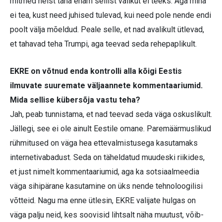
mitmed neist täna enam sellist valikut ei teeks. Aga mina
ei tea, kust need juhised tulevad, kui need pole nende endi
poolt välja mõeldud. Peale selle, et nad avalikult ütlevad,
et tahavad teha Trumpi, aga teevad seda rehepaplikult.
EKRE on võtnud enda kontrolli alla kõigi Eestis
ilmuvate suuremate väljaannete kommentaariumid.
Mida sellise kübersõja vastu teha?
Jah, peab tunnistama, et nad teevad seda väga oskuslikult.
Jällegi, see ei ole ainult Eestile omane. Paremäärmuslikud
rühmitused on väga hea ettevalmistusega kasutamaks
internetivabadust. Seda on täheldatud muudeski riikides,
et just nimelt kommentaariumid, aga ka sotsiaalmeedia
väga sihipärane kasutamine on üks nende tehnoloogilisi
võtteid. Nagu ma enne ütlesin, EKRE valijate hulgas on
väga palju neid, kes soovisid lihtsalt näha muutust, võib-