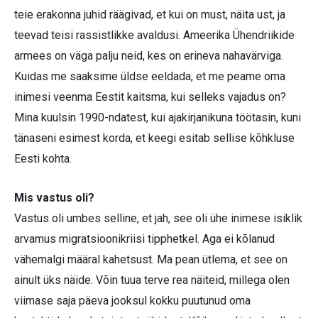
teie erakonna juhid räägivad, et kui on must, näita ust, ja
teevad teisi rassistlikke avaldusi. Ameerika Ühendriikide
armees on väga palju neid, kes on erineva nahavärviga.
Kuidas me saaksime üldse eeldada, et me peame oma
inimesi veenma Eestit kaitsma, kui selleks vajadus on?
Mina kuulsin 1990-ndatest, kui ajakirjanikuna töötasin, kuni
tänaseni esimest korda, et keegi esitab sellise kõhkluse
Eesti kohta.
Mis vastus oli?
Vastus oli umbes selline, et jah, see oli ühe inimese isiklik
arvamus migratsioonikriisi tipphetkel. Aga ei kõlanud
vähemalgi määral kahetsust. Ma pean ütlema, et see on
ainult üks näide. Võin tuua terve rea näiteid, millega olen
viimase saja päeva jooksul kokku puutunud oma