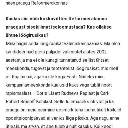
näen praegu Reformierakonnas.
Kuidas siis võib kokkuvõttes Reformierakonna
praegust sisekliimat iseloomustada? Kas ollakse
ühtne löögirusikas?
Mina nägin seda löögirusikat valimiskampaanias. Ma olen
kandideerinud päris paljudel valimistel alates 2002.
aastast ja ma ei ole kunagi tunnetanud sellist ühtset
meeskonda, tugevat ja teotahtelist löögirusikat, mis meil
oli Raplamaal, aga ka üle kogu Eesti. Näiteks minu
kampaaniameeskonda kuulusid kaks väga tublit noort
raplamaalast – Doris Lisett Rudnevs Raplast ja Carl-
Robert Reidolf Kohilast. Selle tulemuseks oli võit ja ka
praegu on meie peamine eesmärk teha loomulikult kõik, et
opositsioonipäevad ei veniks liiga pikaks. Aga nagu enne
ütlesin, ma arvan, et see tuleb ainult kasuks. Kui keegi