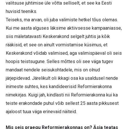
valitsuse juhtimise üle võtta selliselt, et see ka Eesti
huvisid teeniks.
Teiseks, ma arvan, oli juba valimiste hetkel tõus olemas.
Kui me aasta alguses läksime aktiivsesse kampaaniasse,
siis mäletatavasti Keskerakond selgelt juhtis ja kõik
rääkisid, et see on ainult vormistamise küsimus, et
Keskerakond võidab valimised, aga valimispäeval oli seis
hoopis teistsugune. Selles mõttes oli see väga tugev
mandaat nendele seisukohtadele, mis on olnud
järjepidevad. Järelikult oli ikkagi osa ka usaldusel nende
inimeste suhtes, kes kandideerisid Reformierakonna
nimekirjas. Kuigi jah, kindlasti nii Reformierakonna kui ka
teiste erakondade puhul võib sellest 25 aasta pikkusest
ajaloost tuua väga erinevaid näiteid.
Mis seis praegu Reformierakonnas on? Äsja teatas