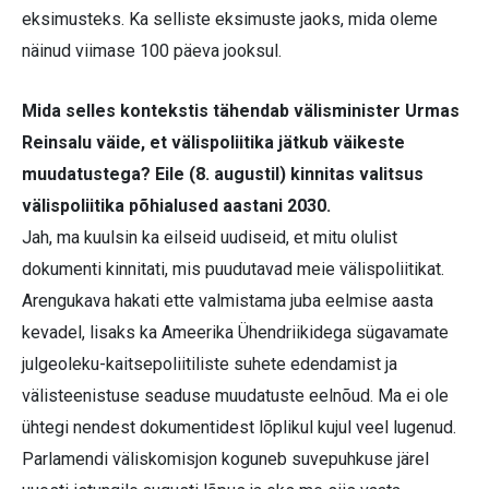
eksimusteks. Ka selliste eksimuste jaoks, mida oleme
näinud viimase 100 päeva jooksul.
Mida selles kontekstis tähendab välisminister Urmas
Reinsalu väide, et välispoliitika jätkub väikeste
muudatustega? Eile (8. augustil) kinnitas valitsus
välispoliitika põhialused aastani 2030.
Jah, ma kuulsin ka eilseid uudiseid, et mitu olulist
dokumenti kinnitati, mis puudutavad meie välispoliitikat.
Arengukava hakati ette valmistama juba eelmise aasta
kevadel, lisaks ka Ameerika Ühendriikidega sügavamate
julgeoleku-kaitsepoliitiliste suhete edendamist ja
välisteenistuse seaduse muudatuste eelnõud. Ma ei ole
ühtegi nendest dokumentidest lõplikul kujul veel lugenud.
Parlamendi väliskomisjon koguneb suvepuhkuse järel