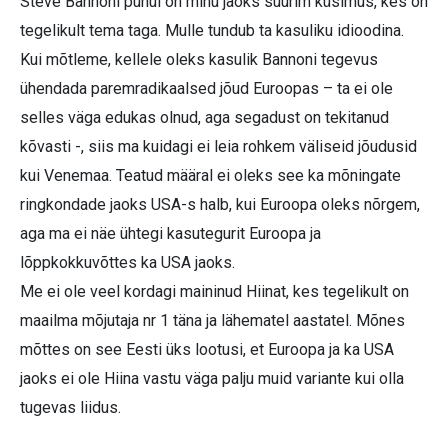
Steve Bannoni puhul on minu jaoks suurim küsimus, kes on
tegelikult tema taga. Mulle tundub ta kasuliku idioodina.
Kui mõtleme, kellele oleks kasulik Bannoni tegevus
ühendada paremradikaalsed jõud Euroopas – ta ei ole
selles väga edukas olnud, aga segadust on tekitanud
kõvasti -, siis ma kuidagi ei leia rohkem väliseid jõudusid
kui Venemaa. Teatud määral ei oleks see ka mõningate
ringkondade jaoks USA-s halb, kui Euroopa oleks nõrgem,
aga ma ei näe ühtegi kasutegurit Euroopa ja
lõppkokkuvõttes ka USA jaoks.
Me ei ole veel kordagi maininud Hiinat, kes tegelikult on
maailma mõjutaja nr 1 täna ja lähematel aastatel. Mõnes
mõttes on see Eesti üks lootusi, et Euroopa ja ka USA
jaoks ei ole Hiina vastu väga palju muid variante kui olla
tugevas liidus.