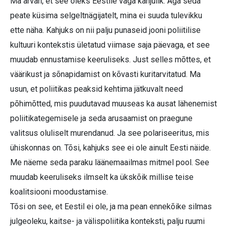
Ma arvan, et see oleks Eestile väga kahjulik. Aga seda
peate küsima selgeltnägijatelt, mina ei suuda tulevikku
ette näha. Kahjuks on nii palju punaseid jooni poliitilise
kultuuri kontekstis ületatud viimase saja päevaga, et see
muudab ennustamise keeruliseks. Just selles mõttes, et
väärikust ja sõnapidamist on kõvasti kuritarvitatud. Ma
usun, et poliitikas peaksid kehtima jätkuvalt need
põhimõtted, mis puudutavad muuseas ka ausat lähenemist
poliitikategemisele ja seda arusaamist on praegune
valitsus oluliselt murendanud. Ja see polariseeritus, mis
ühiskonnas on. Tõsi, kahjuks see ei ole ainult Eesti näide.
Me näeme seda paraku läänemaailmas mitmel pool. See
muudab keeruliseks ilmselt ka ükskõik millise teise
koalitsiooni moodustamise.
Tõsi on see, et Eestil ei ole, ja ma pean ennekõike silmas
julgeoleku, kaitse- ja välispoliitika konteksti, palju ruumi