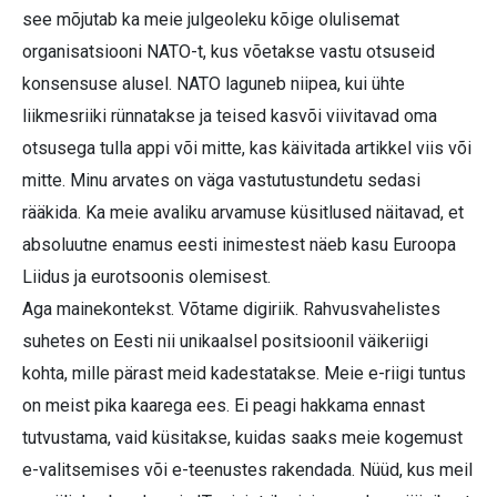
see mõjutab ka meie julgeoleku kõige olulisemat
organisatsiooni NATO-t, kus võetakse vastu otsuseid
konsensuse alusel. NATO laguneb niipea, kui ühte
liikmesriiki rünnatakse ja teised kasvõi viivitavad oma
otsusega tulla appi või mitte, kas käivitada artikkel viis või
mitte. Minu arvates on väga vastutustundetu sedasi
rääkida. Ka meie avaliku arvamuse küsitlused näitavad, et
absoluutne enamus eesti inimestest näeb kasu Euroopa
Liidus ja eurotsoonis olemisest.
Aga mainekontekst. Võtame digiriik. Rahvusvahelistes
suhetes on Eesti nii unikaalsel positsioonil väikeriigi
kohta, mille pärast meid kadestatakse. Meie e-riigi tuntus
on meist pika kaarega ees. Ei peagi hakkama ennast
tutvustama, vaid küsitakse, kuidas saaks meie kogemust
e-valitsemises või e-teenustes rakendada. Nüüd, kus meil