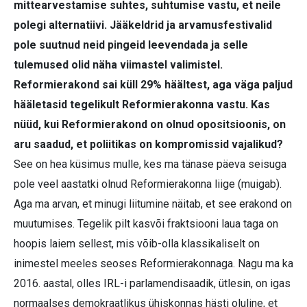
mittearvestamise suhtes, suhtumise vastu, et neile
polegi alternatiivi. Jääkeldrid ja arvamusfestivalid
pole suutnud neid pingeid leevendada ja selle
tulemused olid näha viimastel valimistel.
Reformierakond sai küll 29% häältest, aga väga paljud
hääletasid tegelikult Reformierakonna vastu. Kas
nüüd, kui Reformierakond on olnud opositsioonis, on
aru saadud, et poliitikas on kompromissid vajalikud?
See on hea küsimus mulle, kes ma tänase päeva seisuga
pole veel aastatki olnud Reformierakonna liige (muigab).
Aga ma arvan, et minugi liitumine näitab, et see erakond on
muutumises. Tegelik pilt kasvõi fraktsiooni laua taga on
hoopis laiem sellest, mis võib-olla klassikaliselt on
inimestel meeles seoses Reformierakonnaga. Nagu ma ka
2016. aastal, olles IRL-i parlamendisaadik, ütlesin, on igas
normaalses demokraatlikus ühiskonnas hästi oluline, et