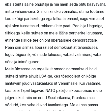
eksistentsiaalne ohustaja ja ma näen seda ohtu kasvavana,
mitte vähenevana. Siin on ainuke võimalus, et me töötame
koos kõigi partneritega ega killusta ennast, nagu viimasel
ajal olen tunnetanud, rohkem ühte paati Poola ja Ungariga,
riikidega, kelle suhtes on meie lääne partneritel arusaam,
et nende riikide tee on oht liberaalsele demokraatiale.
Pean siin silmas liberaalset demokraatiat tähenduses
tugev õigusriik, võimude lahusus, vabad valimised, vaba
sõna ja inimõigused.
Meie ülesanne on tegelikult omada normaalseid, häid
suhteid mitte ainult USA-ga, kes tõepoolest on kõige
nähtavam jõud vastukaaluks nt Venemaale. Kui vaatame,
kes täna Tapal tagavad NATO pataljoni koosseisus meie
julgeolekut, siis on need Suur­britannia, Prantsusmaa
sõdurid, kes vahelduvad taanlastega. Me ei saa panna