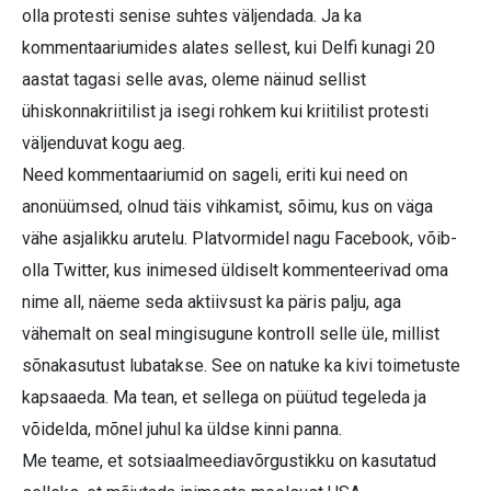
olla protesti senise suhtes väljendada. Ja ka
kommentaariumides alates sellest, kui Delfi kunagi 20
aastat tagasi selle avas, oleme näinud sellist
ühiskonnakriitilist ja isegi rohkem kui kriitilist protesti
väljenduvat kogu aeg.
Need kommentaariumid on sageli, eriti kui need on
anonüümsed, olnud täis vihkamist, sõimu, kus on väga
vähe asjalikku arutelu. Platvormidel nagu Facebook, võib-
olla Twitter, kus inimesed üldiselt kommenteerivad oma
nime all, näeme seda aktiivsust ka päris palju, aga
vähemalt on seal mingisugune kontroll selle üle, millist
sõnakasutust lubatakse. See on natuke ka kivi toimetuste
kapsaaeda. Ma tean, et sellega on püütud tegeleda ja
võidelda, mõnel juhul ka üldse kinni panna.
Me teame, et sotsiaalmeediavõrgustikku on kasutatud