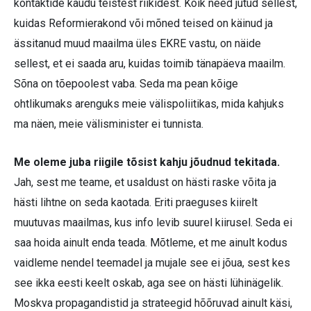
kontaktide kaudu teistest riikidest. Kõik need jutud sellest,
kuidas Reformierakond või mõned teised on käinud ja
ässitanud muud maailma üles EKRE vastu, on näide
sellest, et ei saada aru, kuidas toimib tänapäeva maailm.
Sõna on tõepoolest vaba. Seda ma pean kõige
ohtlikumaks arenguks meie välispoliitikas, mida kahjuks
ma näen, meie välisminister ei tunnista.
Me oleme juba riigile tõsist kahju jõudnud tekitada.
Jah, sest me teame, et usaldust on hästi raske võita ja
hästi lihtne on seda kaotada. Eriti praeguses kiirelt
muutuvas maailmas, kus info levib suurel kiirusel. Seda ei
saa hoida ainult enda teada. Mõtleme, et me ainult kodus
vaidleme nendel teemadel ja mujale see ei jõua, sest kes
see ikka eesti keelt oskab, aga see on hästi lühinägelik.
Moskva propagandistid ja strateegid hõõruvad ainult käsi,