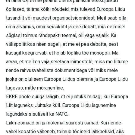
ei tähenda, et me peame olema piinlikult eeskujulikud
õpilased, täitma kõiki nõudeid, mis tulevad Euroopa Liidu
tasandilt või muudest organisatsioonidest. Meil saab olla
oma arvamus, oma seisukoht ja see debatt, mis eelmisel
sügisel toimus rändepakti teemal, oli väga vajalik. Ka
välispoliitikas näen sageli, et me ei pea debatte, sest
kusagil keegi arvab, et hoiab lõpliku tõe monopoli. Ma
arvan, et meil on vaja seletada inimestele, miks me liitume
nende rahvusvaheliste dokumentidega või miks meie
jaoks on olulisem Euroopa Liidus olemine ja Euroopa Liidu
tugevus, mitte mõranemine.
EKRE poole suuga räägib, et ei juhtuks midagi, kui Euroopa
Liit laguneks. Juhtuks küll. Euroopa Liidu lagunemine
lagundaks sisuliselt ka NATO.
Liikmesmaad on ju mõlemal suuresti samad. Kui nende
vahel koostöö väheneb, toimub tõsiseid lahkhelisid, siis