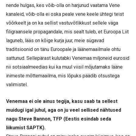
nende hulgas, kes võib-olla on harjunud vaatama Vene
kanaleid, võib-olla ei oska peale vene keele ühtegi teist
võõrkeelt ja on ka sellist vastuvõtlikkust sellele väga
filigraansele propagandale, mis sealt tuleb, et Euroopa Liit
laguneb, lääs on kõige kurja juur, meie sügavad
traditsioonid on tänu Euroopale ja läänemaailmale ohtu
sattunud. Sellepärast kulutabki Venemaa miljoneid eurosid
nii sotsiaalmeedias kui ka muul viisil mõjutamaks lääne
inimeste mõttemaailma, mis lõpuks päädib otsustega
valimistel.
Venemaa ei ole ainus tegija, kasu saab ta sellest
muidugi igal juhul, aga on ju veel sellised nähtused
nagu Steve Bannon, TFP (Eestis esindab seda
liikumist SAPTK).