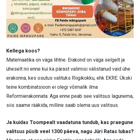
Kellega koos?
Matemaatika on väga lihtne. Erakond on väga selgelt ja
üheselt nii enne kui ka pärast valimisi välistanud vaid ühe
erakonna, kes osutus valituks Riigikokku, ehk EKRE. Ükski
teine kombinatsioon ei olegi võimalik ilma
Reformierakonnata. Aga enne peab see valitsus lagunema,
siis saame rääkida, milline saab olema uus valitsus.
Ja kuidas Toompealt vaadatuna tundub, kas praegune
valitsus püsib veel 1300 päeva, nagu Jüri Ratas lubas?