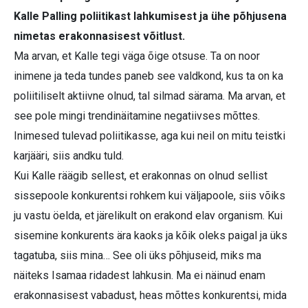
Kalle Palling poliitikast lahkumisest ja ühe põhjusena
nimetas erakonnasisest võitlust.
Ma arvan, et Kalle tegi väga õige otsuse. Ta on noor
inimene ja teda tundes paneb see valdkond, kus ta on ka
poliitiliselt aktiivne olnud, tal silmad särama. Ma arvan, et
see pole mingi trendinäitamine negatiivses mõttes.
Inimesed tulevad poliitikasse, aga kui neil on mitu teistki
karjääri, siis andku tuld.
Kui Kalle räägib sellest, et erakonnas on olnud sellist
sissepoole konkurentsi rohkem kui väljapoole, siis võiks
ju vastu öelda, et järelikult on erakond elav organism. Kui
sisemine konkurents ära kaoks ja kõik oleks paigal ja üks
tagatuba, siis mina… See oli üks põhjuseid, miks ma
näiteks Isamaa ridadest lahkusin. Ma ei näinud enam
erakonnasisest vabadust, heas mõttes konkurentsi, mida