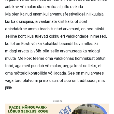
antakse võimalus üksnes ilusat juttu rääkida.
Ma olen käinud enamikul arvamusfestivalidel, nii kuulaja
kui ka esinejana, ja vaatamata kriitikale, et seal
esindatakse ammu teada-tuntud arvamust, on see siiski
selline koht, kus tulevad kokku eri valdkondade inimesed,
kellel on Eesti või ka kohalikul tasandil huvi millestki
midagi arvata ja võib-olla selle arvamusega ka midagi
muuta. Me kõik teeme oma valdkonnas hommikust õhtuni
tööd, aga meil puudub võimalus, aeg ja koht selleks, et
oma mõtteid kontrollida või jagada. See on minu arvates
väga tore platvorm ja ma usun, et see on traditsioon, mis
jääb.
Reklaam: