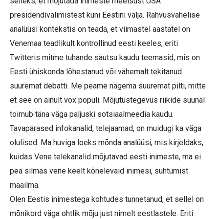
selleks, et mõjutada inimeste meelsust USA
presidendivalimistest kuni Eestini välja. Rahvusvahelise
analüüsi kontekstis on teada, et viimastel aastatel on
Venemaa teadlikult kontrollinud eesti keeles, eriti
Twitteris mitme tuhande säutsu kaudu teemasid, mis on
Eesti ühiskonda lõhestanud või vähemalt tekitanud
suuremat debatti. Me peame nägema suuremat pilti, mitte
et see on ainult vox populi. Mõjutustegevus riikide suunal
toimub täna väga paljuski sotsiaalmeedia kaudu.
Tavapärased infokanalid, telejaamad, on muidugi ka väga
olulised. Ma huviga loeks mõnda analüüsi, mis kirjeldaks,
kuidas Vene telekanalid mõjutavad eesti inimeste, ma ei
pea silmas vene keelt kõnelevaid inimesi, suhtumist
maailma.
Olen Eestis inimestega kohtudes tunnetanud, et sellel on
mõnikord väga ohtlik mõju just nimelt eestlastele. Eriti