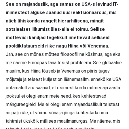
See on majanduslik, aga samas on USA-s levinud IT-
inimestest alguse saanud uusreaktsionäärsus, mis
näeb ühiskonda rangelt hierarhilisena, mingit
sotsiaalset liikumist üles-alla ei toimu. Sellise
mõtteviisi kandjad tegelikult imetlevad selliseid
pooldiktatuurseid riike nagu Hiina või Venemaa.
Jah, see on mõnes mõttes filosoofiline küsimus, aga eks
me näeme Euroopas täna tõsist probleemi. See globaalne
maailm, kus Hiina tõuseb ja Venemaa on päris tugev
mõjutaja ja teisest küljest on läänemaailm, ennekõike USA
ootamatult aru saanud, et esimest korda mitmesaja aasta
jooksul ei olegi enam meie need, kes kehtestavad
mängureegleid. Me ei olegi enam majanduslikult teistest
nii palju üle, et võime sõna ja jõuga kehtestada oma
tahtmist ükskõik millises maailmanurgas. Me näeme, mis