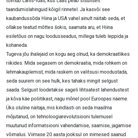
toimub Lähis-Idas, kus Lääs peab sisuliselt
taandumislahinguid kõigil rinnetel. Ja kasvõi see
kaubandussõda Hiina ja USA vahel ainult näitab seda, et
ollakse teatud mõttes šokis, saamata aru, et Hiina
esiletõus on nagu loodusseadus, millega tuleb leppida ja
kohaneda.
Tugeva jõu ihalejaid on kogu aeg olnud, ka demokraatlikes
riikides. Mida segasem on demokraatia, mida rohkem on
lehmakauplemist, mida raskem on valitsusi moodustada,
seda suurem on see hulk, kes tahaks mingit selgust
saada. Selgust loodetakse sageli lihtsatest lahendustest
ja kõva käe poliitikast, nagu mõnel pool Euroopas näeme.
Üks oluline näitaja, mis kindlasti on seda maailma
mõjutanud, on tehnoloogiarevolutsiooni tulemusel
muutunud informatsiooni vahendamise, saamise, jagamise
võimalus. Viimase 20 aasta jooksul on inimesed saanud