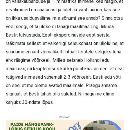
on väliskaubanduse ja IT ministriks inimene, kes räägib, et
e-valimised on saatanast ja tuleb kõvasti uurida, kas see
on ikka usaldusväärne, mis sõnumi see annab? Sinna otsa
veel seegi, et ta üldse ei tahagi maailmas ringi liikuda,
Eestit tutvustada, Eesti ekspordihuvide eest seista,
rääkimata sellest, et väikeriigi seisukohast on ülioluline, et
suudame ennast võimalikult lihtsalt teistele selgeks teha
ehk räägime võõrkeeli. Milles seisneb Hollandi edu
maailmas, nii kauplemises kui ka poliitikas, on see, et seal
räägivad inimesed vähemalt 2-3 võõrkeelt. Eesti edu võti
on see, et me oleme avatud maailmale. Praegu anname
signaali, et Eesti tahab olla suletud. Nii nagu me olime
kahjuks 30-ndate lõpus.
Reklaam: