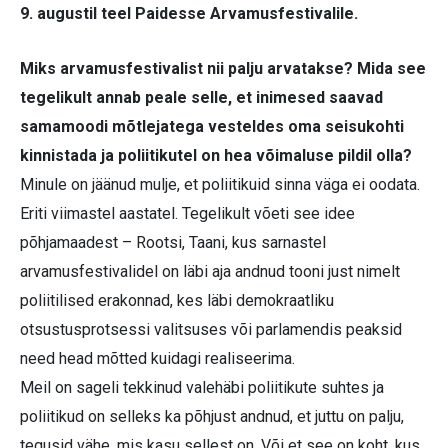
9. augustil teel Paidesse Arvamusfestivalile.
Miks arvamusfestivalist nii palju arvatakse? Mida see
tegelikult annab peale selle, et inimesed saavad
samamoodi mõtlejatega vesteldes oma seisukohti
kinnistada ja poliitikutel on hea võimaluse pildil olla?
Minule on jäänud mulje, et poliitikuid sinna väga ei oodata.
Eriti viimastel aastatel. Tegelikult võeti see idee
põhjamaadest – Rootsi, Taani, kus sarnastel
arvamusfestivalidel on läbi aja andnud tooni just nimelt
poliitilised erakonnad, kes läbi demokraatliku
otsustusprotsessi valitsuses või parlamendis peaksid
need head mõtted kuidagi realiseerima.
Meil on sageli tekkinud valehäbi poliitikute suhtes ja
poliitikud on selleks ka põhjust andnud, et juttu on palju,
tegusid vähe, mis kasu sellest on. Või et see on koht, kus