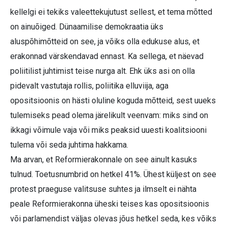
kellelgi ei tekiks valeettekujutust sellest, et tema mõtted
on ainuõiged. Dünaamilise demokraatia üks
aluspõhimõtteid on see, ja võiks olla edukuse alus, et
erakonnad värskendavad ennast. Ka sellega, et näevad
poliitilist juhtimist teise nurga alt. Ehk üks asi on olla
pidevalt vastutaja rollis, poliitika elluviija, aga
opositsioonis on hästi oluline koguda mõtteid, sest uueks
tulemiseks pead olema järelikult veenvam: miks sind on
ikkagi võimule vaja või miks peaksid uuesti koalitsiooni
tulema või seda juhtima hakkama.
Ma arvan, et Reformierakonnale on see ainult kasuks
tulnud. Toetusnumbrid on hetkel 41%. Ühest küljest on see
protest praeguse valitsuse suhtes ja ilmselt ei nähta
peale Reformierakonna üheski teises kas opositsioonis
või parlamendist väljas olevas jõus hetkel seda, kes võiks