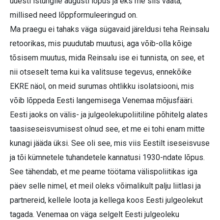
uuesti istungile augusti lõpus ja eks me siis vaata,
millised need lõppformuleeringud on.
Ma praegu ei tahaks väga sügavaid järeldusi teha Reinsalu
retoorikas, mis puudutab muutusi, aga võib-olla kõige
tõsisem muutus, mida Reinsalu ise ei tunnista, on see, et
nii otseselt tema kui ka valitsuse tegevus, ennekõike
EKRE näol, on meid surumas ohtlikku isolatsiooni, mis
võib lõppeda Eesti langemisega Venemaa mõjusfääri.
Eesti jaoks on välis- ja julgeolekupoliitiline põhitelg alates
taasiseseisvumisest olnud see, et me ei tohi enam mitte
kunagi jääda üksi. See oli see, mis viis Eestilt iseseisvuse
ja tõi kümnetele tuhandetele kannatusi 1930-ndate lõpus.
See tähendab, et me peame töötama välispoliitikas iga
päev selle nimel, et meil oleks võimalikult palju liitlasi ja
partnereid, kellele loota ja kellega koos Eesti julgeolekut
tagada. Venemaa on väga selgelt Eesti julgeoleku