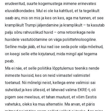
erudeeritud, suurte kogemustega inimene erinevates
eluvaldkondades. Mul ei ole ka kahtlust, et ta tegelikult
saab aru, mis on mis ja kes on kes, aga ma tunnen, et see
kramplikult Trumpi jäljendamine ja kramplikult – ta kasutab
palju sõnu rahvuslikud huvid – oma retoorikaga neile
huvidele vastutöötamine on väga poliittehnoloogiline.
Selline mulje jääb, et kui nad ise seda pole välja mõelnud,
on keegi selle ette kirjutanud, mida mingil ajal tegema
peab.
Ma ei näe, et selle poliitika lõpptulemus teeniks nende
inimeste huvisid, kes on neid viimastel valimistel
toetanud. Nii mõnelgi neist, kellega enne valimisi sai
suheldud ja kes ütlesid, et lähevad valima EKRE-t, oli
pigem see meelsus, et tahan muutust, et võim Eestis
vahetuks, oleks ka muu alternatiiv. Ma arvan, et päris