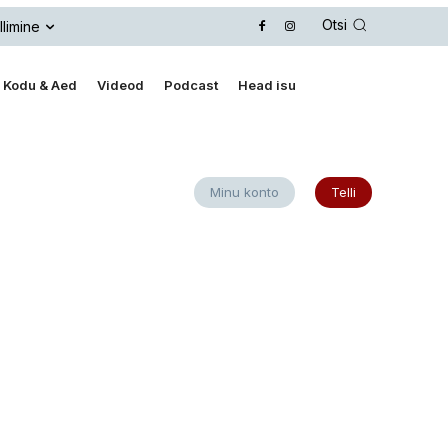
Otsi
llimine
Kodu & Aed
Videod
Podcast
Head isu
Minu konto
Telli