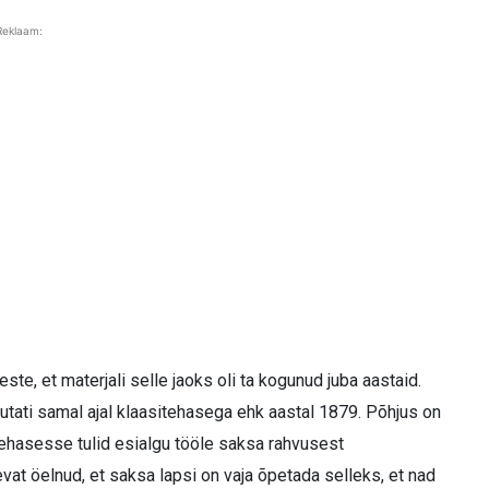
Reklaam:
te, et materjali selle jaoks oli ta kogunud juba aastaid.
utati samal ajal klaasitehasega ehk aastal 1879. Põhjus on
itehasesse tulid esialgu tööle saksa rahvusest
vat öelnud, et saksa lapsi on vaja õpetada selleks, et nad