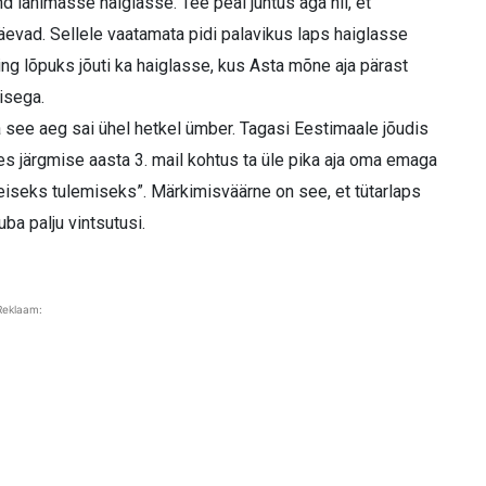
nd lähimasse haiglasse. Tee peal juhtus aga nii, et
vad. Sellele vaatamata pidi palavikus laps haiglasse
g lõpuks jõuti ka haiglasse, kus Asta mõne aja pärast
misega.
a see aeg sai ühel hetkel ümber. Tagasi Eestimaale jõudis
es järgmise aasta 3. mail kohtus ta üle pika aja oma emaga
teiseks tulemiseks”. Märkimisväärne on see, et tütarlaps
uba palju vintsutusi.
Reklaam: