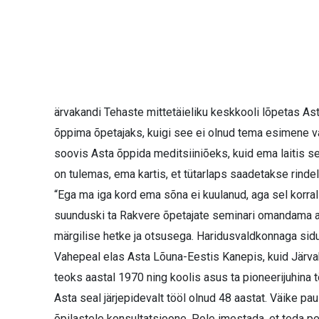
ärvakandi Tehaste mittetäieliku keskkooli lõpetas Asta
õppima õpetajaks, kuigi see ei olnud tema esimene vali
soovis Asta õppida meditsiiniõeks, kuid ema laitis se
on tulemas, ema kartis, et tütarlaps saadetakse rindel
“Ega ma iga kord ema sõna ei kuulanud, aga sel korral 
suunduski ta Rakvere õpetajate seminari omandama al
märgilise hetke ja otsusega. Haridusvaldkonnaga sidu
Vahepeal elas Asta Lõuna-Eestis Kanepis, kuid Järva
teoks aastal 1970 ning koolis asus ta pioneerijuhina t
Asta seal järjepidevalt tööl olnud 48 aastat. Väike paus
õpilastele konsultatsioone. Pole imestada, et teda p