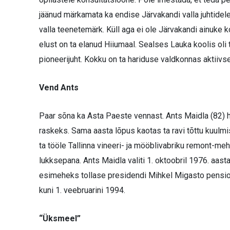
jäänud märkamata ka endise Järvakandi valla juhtidele
valla teenetemärk. Küll aga ei ole Järvakandi ainuke 
elust on ta elanud Hiiumaal. Sealses Lauka koolis oli 
pioneerijuht. Kokku on ta hariduse valdkonnas aktiivse
Vend Ants
Paar sõna ka Asta Paeste vennast. Ants Maidla (82) h
raskeks. Sama aasta lõpus kaotas ta ravi tõttu kuulmis
ta tööle Tallinna vineeri- ja mööblivabriku remont-me
lukksepana. Ants Maidla valiti 1. oktoobril 1976. aast
esimeheks tollase presidendi Mihkel Migasto pension
kuni 1. veebruarini 1994.
“Üksmeel”