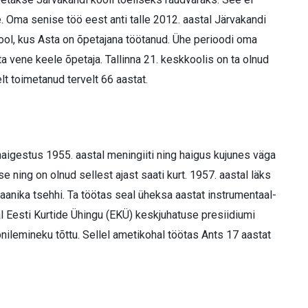
. Oma senise töö eest anti talle 2012. aastal Järvakandi
kool, kus Asta on õpetajana töötanud. Ühe perioodi oma
ta vene keele õpetaja. Tallinna 21. keskkoolis on ta olnud
lt toimetanud tervelt 66 aastat.
aigestus 1955. aastal meningiiti ning haigus kujunes väga
e ning on olnud sellest ajast saati kurt. 1957. aastal läks
haanika tsehhi. Ta töötas seal üheksa aastat instrumentaal-
al Eesti Kurtide Ühingu (EKÜ) keskjuhatuse presiidiumi
ilemineku tõttu. Sellel ametikohal töötas Ants 17 aastat