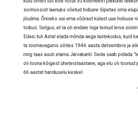
kuid ometi tuli ette võtta 30 kilomeetri pikkune teeko
sovhoosist laenuks võetud hobune lõpetas oma elupäe
jõudma. Õnneks sai ema võõrast külast uue hobuse nin
toibus. Selgus, et ta oli endale liiga teinud leiva söö
Edasi tuli Astal elada mõnda aega lastekodus, kuid k
ta loomavagunis sõites 1944. aasta detsembris ja all
ning taas asuti elama Järvakanti. Seda saab pidada “
oli toona kõigest üheteistaastane, aga elu oli toonud j
66 aastat hariduselu keskel