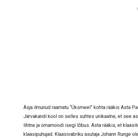
Äsja ilmunud raamatu “Üksmeel” kohta rääkis Asta Paes
Järvakandi kool on selles suhtes unikaalne, et see as
lihtne ja omamoodi isegi lõbus. Asta rääkis, et klaas
klaasipuhujad. Klaasivabriku asutaja Johann Runge ole