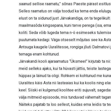
saanud sellise raamatu,” sõnas Paeste pärast esitlust
Selles raamatus on välja toodud ka tema enda elulugu,
elust on ta sidunud just Järvakandiga, on ta tegelikul
maailmasõda kingsepana, kuni terve perega (isa, ema
koliti. Seda võib lugeda tema n-ö esimeseks tulemise
puutumata kedagi. Väga otseselt mõjutas see ka Asta 
Antsuga kaugele Uuralitesse, rongiga jõuti Dalmatovi j
temaga enam kohtunud.
Järvakandi kooli ajaraamatus “Üksmeel” kirjutab ta nii
meid selleks ajaks, kui ta hüvasti jättis, teiste laste
hüppas ja läinud ta oligi. Rohkem ei kohtunud me kuna
Uuralites käis Asta nii lasteaias kui ka koolis ning e
keel. Siiski ei kulgenud koolitee eriti sujuvalt, sage
välja mitmeid episoode, mis tunduvad vähemalt tagant
Näiteks pajatab ta loo sellest, kuidas ema leidis ta t