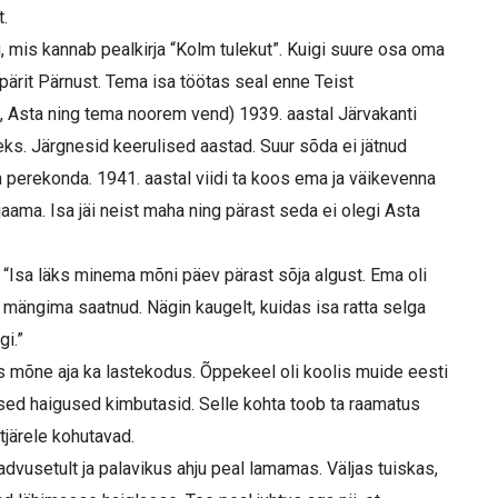
.
 mis kannab pealkirja “Kolm tulekut”. Kuigi suure osa oma
t pärit Pärnust. Tema isa töötas seal enne Teist
, Asta ning tema noorem vend) 1939. aastal Järvakanti
ks. Järgnesid keerulised aastad. Suur sõda ei jätnud
perekonda. 1941. aastal viidi ta koos ema ja väikevenna
aama. Isa jäi neist maha ning pärast seda ei olegi Asta
: “Isa läks minema mõni päev pärast sõja algust. Ema oli
ga mängima saatnud. Nägin kaugelt, kuidas isa ratta selga
gi.”
las mõne aja ka lastekodus. Õppekeel oli koolis muide eesti
dased haigused kimbutasid. Selle kohta toob ta raamatus
järele kohutavad.
eadvusetult ja palavikus ahju peal lamamas. Väljas tuiskas,