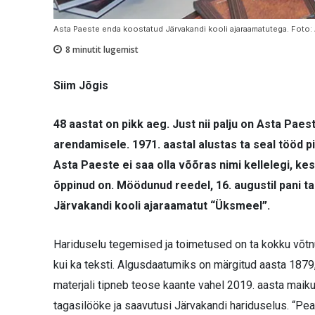
Asta Paeste enda koostatud Järvakandi kooli ajaraamatutega. Foto:
8
minutit lugemist
Siim Jõgis
48 aastat on pikk aeg. Just nii palju on Asta Pa
arendamisele. 1971. aastal alustas ta seal tööd p
Asta Paeste ei saa olla võõras nimi kellelegi, ke
õppinud on. Möödunud reedel, 16. augustil pani t
Järvakandi kooli ajaraamatut “Üksmeel”.
Hariduselu tegemised ja toimetused on ta kokku võtnud
kui ka teksti. Algusdaatumiks on märgitud aasta 1879,
materjali tipneb teose kaante vahel 2019. aasta mai
tagasilööke ja saavutusi Järvakandi hariduselus. “Pean