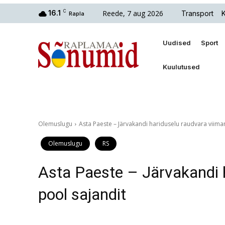
Reede, 7 aug 2026
16.1
C
Transport
Rapla
Uudised
Sport
Kuulutused
Olemuslugu
Asta Paeste – Järvakandi hariduselu raudvara viima
Olemuslugu
RS
Asta Paeste – Järvakandi 
pool sajandit