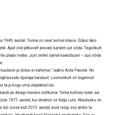
 1949. aastal. Toona oli seal seitse klassi. Edasi läks
k. Ajad olid jätkuvalt ärevad, kardeti uut sõda. Tegelikult
lle plaani maha. Just sellel samal kaalutlusel – uus sõda
e.
kuulasin ja üldse ei kahetse,” rääkis Asta Paeste. Nii
gklasside õpetaja haridust. Loomulikult oli tegemist
s ta ju kogu oma ülejäänud elu.
kandi jäi ikkagi meeles mõlkuma. Tema kolmas tulek sai
ööle 1971. aastal, kui direktor oli Kalju Luts. Nüüdseks on
 tuli sisse küll 2013. aastal, kuid isegi siis andis ta
eetakse Järvakandi kooli tõeliseks raudvaraks. See ei