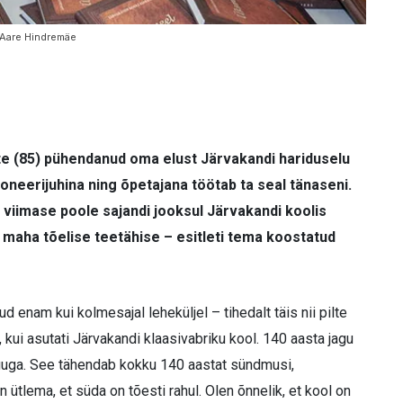
 Aare Hindremäe
este (85) pühendanud oma elust Järvakandi hariduselu
ioneerijuhina ning õpetajana töötab ta seal tänaseni.
s viimase poole sajandi jooksul Järvakandi koolis
a maha tõelise teetähise – esitleti tema koostatud
 enam kui kolmesajal leheküljel – tihedalt täis nii pilte
 kui asutati Järvakandi klaasivabriku kool. 140 aasta jagu
kuuga. See tähendab kokku 140 aastat sündmusi,
 ütlema, et süda on tõesti rahul. Olen õnnelik, et kool on