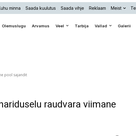
Kuhu minna
Saada kuulutus
Saada vihje
Reklaam
Meist
Te
Olemuslugu
Arvamus
Veel
Tarbija
Vallad
Galerii
ne pool sajandit
hariduselu raudvara viimane