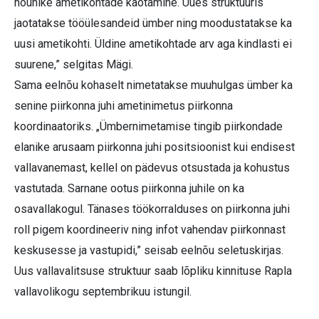
nõunike ametikohtade kaotamine. Uues struktuuris
jaotatakse tööülesandeid ümber ning moodustatakse ka
uusi ametikohti. Üldine ametikohtade arv aga kindlasti ei
suurene,” selgitas Mägi.
Sama eelnõu kohaselt nimetatakse muuhulgas ümber ka
senine piirkonna juhi ametinimetus piirkonna
koordinaatoriks. „Ümbernimetamise tingib piirkondade
elanike arusaam piirkonna juhi positsioonist kui endisest
vallavanemast, kellel on pädevus otsustada ja kohustus
vastutada. Sarnane ootus piirkonna juhile on ka
osavallakogul. Tänases töökorralduses on piirkonna juhi
roll pigem koordineeriv ning infot vahendav piirkonnast
keskusesse ja vastupidi,” seisab eelnõu seletuskirjas.
Uus vallavalitsuse struktuur saab lõpliku kinnituse Rapla
vallavolikogu septembrikuu istungil.