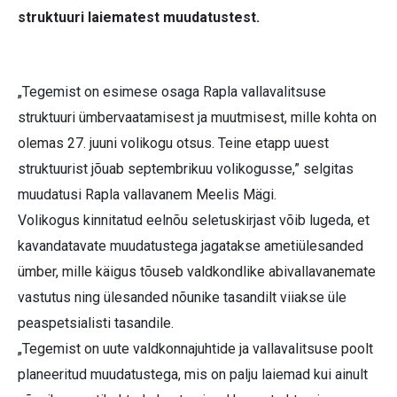
struktuuri laiematest muudatustest.
„Tegemist on esimese osaga Rapla vallavalitsuse
struktuuri ümbervaatamisest ja muutmisest, mille kohta on
olemas 27. juuni volikogu otsus. Teine etapp uuest
struktuurist jõuab septembrikuu volikogusse,” selgitas
muudatusi Rapla vallavanem Meelis Mägi.
Volikogus kinnitatud eelnõu seletuskirjast võib lugeda, et
kavandatavate muudatustega jagatakse ametiülesanded
ümber, mille käigus tõuseb valdkondlike abivallavanemate
vastutus ning ülesanded nõunike tasandilt viiakse üle
peaspetsialisti tasandile.
„Tegemist on uute valdkonnajuhtide ja vallavalitsuse poolt
planeeritud muudatustega, mis on palju laiemad kui ainult