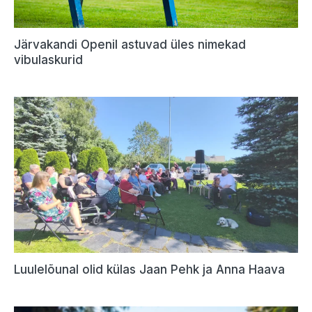
Järvakandi Openil astuvad üles nimekad
vibulaskurid
Luulelõunal olid külas Jaan Pehk ja Anna Haava