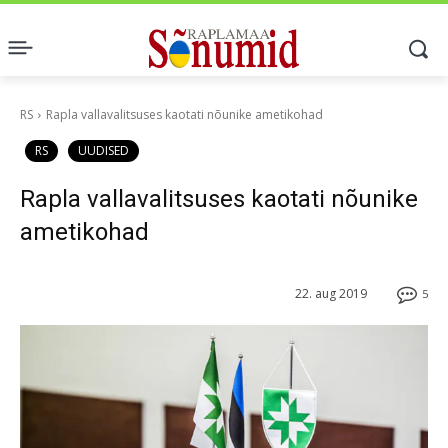
RS
Rapla vallavalitsuses kaotati nõunike ametikohad
RS
UUDISED
Rapla vallavalitsuses kaotati nõunike
ametikohad
22. aug 2019
5