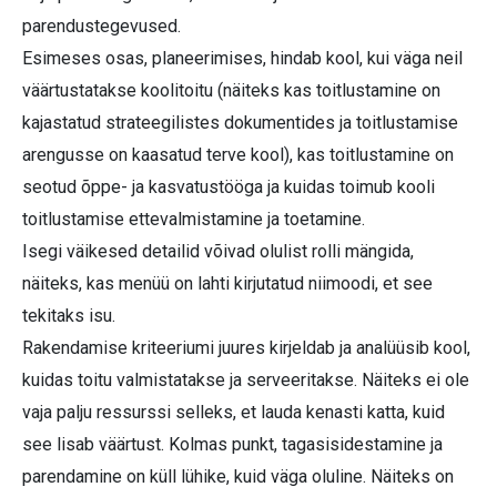
parendustegevused.
Esimeses osas, planeerimises, hindab kool, kui väga neil
väärtustatakse koolitoitu (näiteks kas toitlustamine on
kajastatud strateegilistes dokumentides ja toitlustamise
arengusse on kaasatud terve kool), kas toitlustamine on
seotud õppe- ja kasvatustööga ja kuidas toimub kooli
toitlustamise ettevalmistamine ja toetamine.
Isegi väikesed detailid võivad olulist rolli mängida,
näiteks, kas menüü on lahti kirjutatud niimoodi, et see
tekitaks isu.
Rakendamise kriteeriumi juures kirjeldab ja analüüsib kool,
kuidas toitu valmistatakse ja serveeritakse. Näiteks ei ole
vaja palju ressurssi selleks, et lauda kenasti katta, kuid
see lisab väärtust. Kolmas punkt, tagasisidestamine ja
parendamine on küll lühike, kuid väga oluline. Näiteks on