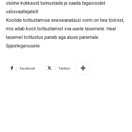
oluline kokkasid tunnustada ja saada tagasisidet
välisvaatlejatelt.
Koolide toitlustamise eneseanalüüsi vorm on hea tööriist,
mis aitab kooli toitlustamist viia uuele tasemele. Heal
tasemel toitlustus paneb aga aluse paremale
õppetegevusele.
Facebook
Twitter