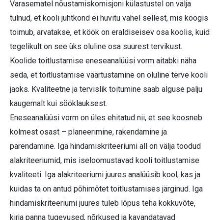
Varasematel nõustamiskomisjoni külastustel on välja
tulnud, et kooli juhtkond ei huvitu vahel sellest, mis köögis
toimub, arvatakse, et köök on eraldiseisev osa koolis, kuid
tegelikult on see üks oluline osa suurest tervikust.
Koolide toitlustamise eneseanalüüsi vorm aitabki näha
seda, et toitlustamise väärtustamine on oluline terve kooli
jaoks. Kvaliteetne ja tervislik toitumine saab alguse palju
kaugemalt kui sööklauksest.
Eneseanalüüsi vorm on üles ehitatud nii, et see koosneb
kolmest osast – planeerimine, rakendamine ja
parendamine. Iga hindamiskriteeriumi all on välja toodud
alakriteeriumid, mis iseloomustavad kooli toitlustamise
kvaliteeti. Iga alakriteeriumi juures analüüsib kool, kas ja
kuidas ta on antud põhimõtet toitlustamises järginud. Iga
hindamiskriteeriumi juures tuleb lõpus teha kokkuvõte,
kirja panna tugevused, nõrkused ja kavandatavad