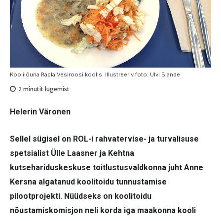
Koolilõuna Rapla Vesiroosi koolis. Illustreeriv foto: Ulvi Blande
2
minutit lugemist
Helerin Väronen
Sellel sügisel on ROL-i rahvatervise- ja turvalisuse
spetsialist Ülle Laasner ja Kehtna
kutsehariduskeskuse toitlustusvaldkonna juht Anne
Kersna algatanud koolitoidu tunnustamise
pilootprojekti. Nüüdseks on koolitoidu
nõustamiskomisjon neli korda iga maakonna kooli