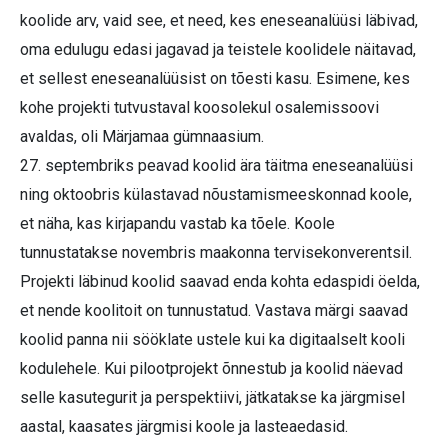
koolide arv, vaid see, et need, kes eneseanalüüsi läbivad,
oma edulugu edasi jagavad ja teistele koolidele näitavad,
et sellest eneseanalüüsist on tõesti kasu. Esimene, kes
kohe projekti tutvustaval koosolekul osalemissoovi
avaldas, oli Märjamaa gümnaasium.
27. septembriks peavad koolid ära täitma eneseanalüüsi
ning oktoobris külastavad nõustamismeeskonnad koole,
et näha, kas kirjapandu vastab ka tõele. Koole
tunnustatakse novembris maakonna tervisekonverentsil.
Projekti läbinud koolid saavad enda kohta edaspidi öelda,
et nende koolitoit on tunnustatud. Vastava märgi saavad
koolid panna nii sööklate ustele kui ka digitaalselt kooli
kodulehele. Kui pilootprojekt õnnestub ja koolid näevad
selle kasutegurit ja perspektiivi, jätkatakse ka järgmisel
aastal, kaasates järgmisi koole ja lasteaedasid.