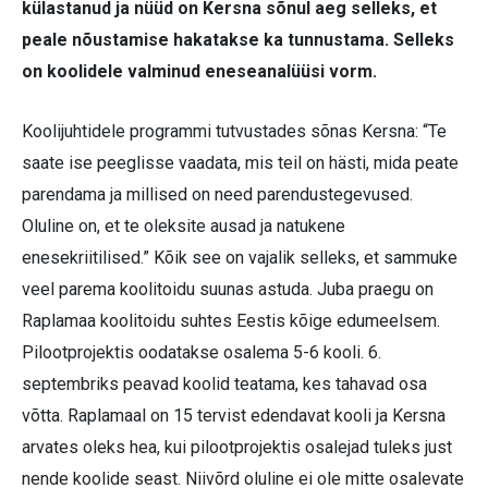
külastanud ja nüüd on Kersna sõnul aeg selleks, et
peale nõustamise hakatakse ka tunnustama. Selleks
on koolidele valminud eneseanalüüsi vorm.
Koolijuhtidele programmi tutvustades sõnas Kersna: “Te
saate ise peeglisse vaadata, mis teil on hästi, mida peate
parendama ja millised on need parendustegevused.
Oluline on, et te oleksite ausad ja natukene
enesekriitilised.” Kõik see on vajalik selleks, et sammuke
veel parema koolitoidu suunas astuda. Juba praegu on
Raplamaa koolitoidu suhtes Eestis kõige edumeelsem.
Pilootprojektis oodatakse osalema 5-6 kooli. 6.
septembriks peavad koolid teatama, kes tahavad osa
võtta. Raplamaal on 15 tervist edendavat kooli ja Kersna
arvates oleks hea, kui pilootprojektis osalejad tuleks just
nende koolide seast. Niivõrd oluline ei ole mitte osalevate