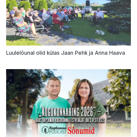
Luulelõunal olid külas Jaan Pehk ja Anna Haava