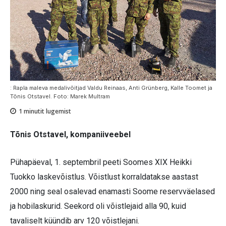
: Rapla maleva medalivõitjad Valdu Reinaas, Anti Grünberg, Kalle Toomet ja
Tõnis Otstavel. Foto: Marek Multram
1
minutit lugemist
Tõnis Otstavel, kompaniiveebel
Pühapäeval, 1. septembril peeti Soomes XIX Heikki
Tuokko laskevõistlus. Võistlust korraldatakse aastast
2000 ning seal osalevad enamasti Soome reservväelased
ja hobilaskurid. Seekord oli võistlejaid alla 90, kuid
tavaliselt küündib arv 120 võistlejani.