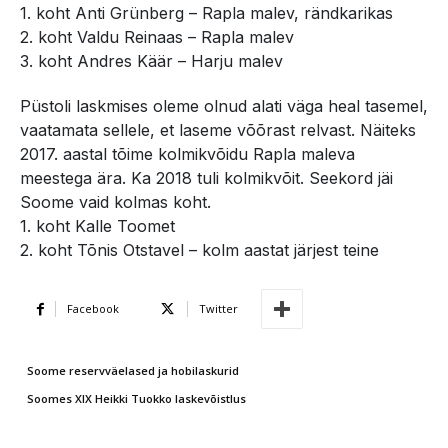
1. koht Anti Grünberg – Rapla malev, rändkarikas
2. koht Valdu Reinaas – Rapla malev
3. koht Andres Käär – Harju malev
Püstoli laskmises oleme olnud alati väga heal tasemel,
vaatamata sellele, et laseme võõrast relvast. Näiteks
2017. aastal tõime kolmikvõidu Rapla maleva
meestega ära. Ka 2018 tuli kolmikvõit. Seekord jäi
Soome vaid kolmas koht.
1. koht Kalle Toomet
2. koht Tõnis Otstavel – kolm aastat järjest teine
Facebook
Twitter
Soome reservväelased ja hobilaskurid
Soomes XIX Heikki Tuokko laskevõistlus