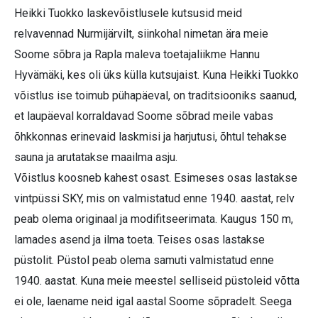
Heikki Tuokko laskevõistlusele kutsusid meid
relvavennad Nurmijärvilt, siinkohal nimetan ära meie
Soome sõbra ja Rapla maleva toetajaliikme Hannu
Hyvämäki, kes oli üks külla kutsujaist. Kuna Heikki Tuokko
võistlus ise toimub pühapäeval, on traditsiooniks saanud,
et laupäeval korraldavad Soome sõbrad meile vabas
õhkkonnas erinevaid laskmisi ja harjutusi, õhtul tehakse
sauna ja arutatakse maailma asju.
Võistlus koosneb kahest osast. Esimeses osas lastakse
vintpüssi SKY, mis on valmistatud enne 1940. aastat, relv
peab olema originaal ja modifitseerimata. Kaugus 150 m,
lamades asend ja ilma toeta. Teises osas lastakse
püstolit. Püstol peab olema samuti valmistatud enne
1940. aastat. Kuna meie meestel selliseid püstoleid võtta
ei ole, laename neid igal aastal Soome sõpradelt. Seega