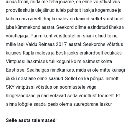
ainus trenn, mida me teha jõuame, on enne võistlust viis
proovilasku ja ülejäänud tuleb puhtalt laskja kogemuse ja
külma närvi arvelt. Rapla malev on käinud sellel võistlusel
juba kümmekond aastat. Seekord olime esindatud üheksa
võistlejaga. Parim koht võistlustel on siiani olnud teine,
mille lasi Valdu Reinaas 2017. aastal. Seekordne võistlus
kujunes Rapla maleva ja Eesti jaoks erakordselt edukaks.
Vintpüssi laskmises tuli koguni kolm esimest kohta
Eestisse. Sealhulgas rändkarikas, mida ei ole mitte kunagi
ükski eestlane enne saanud. Sellel on ka põhjus, nimelt
SKY vintpüssi võistlus on soomlastele väga
hingelähedane ja nad võtavad seda võistlust tõsiselt. Et
sinna löögile saada, peab olema suurepärane laskur.
Selle aasta tulemused: