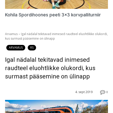
Kohila Spordihoones peeti 3×3 korvpalliturniir