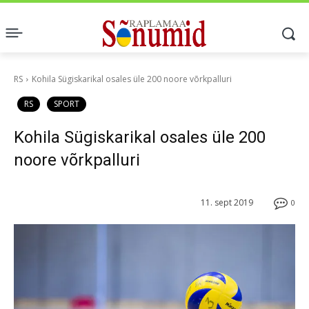
RS
Kohila Sügiskarikal osales üle 200 noore võrkpalluri
RS
SPORT
Kohila Sügiskarikal osales üle 200
noore võrkpalluri
11. sept 2019
0