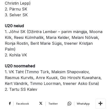
Christin Lepp)
2. Pärnu SK
3. Selver SK
U20 neiud
1. Jõhvi SK (Džintra Lember – parim mängija, Moona
Kilk, Reesi Külmhallik, Maria Kelder, Melani Nõlvak,
Ronja Rostin, Berit Marie Sügis, treener Kristjan
Palm)
2. Kohila VK
U20 noormehed
1. VK Täht (Timmo Türk, Maksim Shapovalov,
Rasmus Kurvits, Anre Kuusk, Gio Hiroshi Kuwahara,
Kert Vändrik, Timmo Loorman, treener Asko Esna)
2. Tartu SS Kalev
Facebook
Twitter
WhatsApp