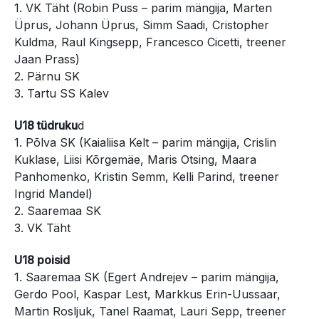
1. VK Täht (Robin Puss – parim mängija, Marten
Üprus, Johann Üprus, Simm Saadi, Cristopher
Kuldma, Raul Kingsepp, Francesco Cicetti, treener
Jaan Prass)
2. Pärnu SK
3. Tartu SS Kalev
U18 tüdruku
d
1. Põlva SK (Kaialiisa Kelt – parim mängija, Crislin
Kuklase, Liisi Kõrgemäe, Maris Otsing, Maara
Panhomenko, Kristin Semm, Kelli Parind, treener
Ingrid Mandel)
2. Saaremaa SK
3. VK Täht
U18 poisid
1. Saaremaa SK (Egert Andrejev – parim mängija,
Gerdo Pool, Kaspar Lest, Markkus Erin-Uussaar,
Martin Rosljuk, Tanel Raamat, Lauri Sepp, treener