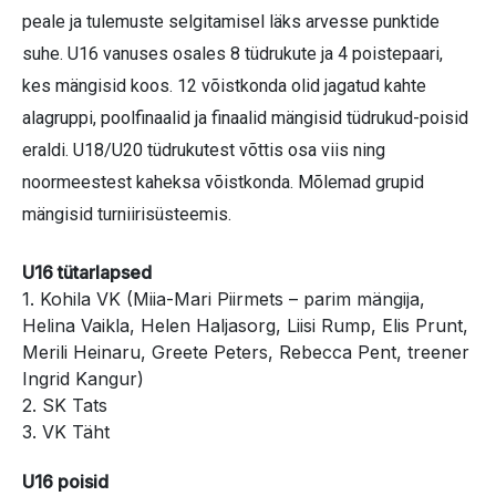
peale ja tulemuste selgitamisel läks arvesse punktide
suhe. U16 vanuses osales 8 tüdrukute ja 4 poistepaari,
kes mängisid koos. 12 võistkonda olid jagatud kahte
alagruppi, poolfinaalid ja finaalid mängisid tüdrukud-poisid
eraldi. U18/U20 tüdrukutest võttis osa viis ning
noormeestest kaheksa võistkonda. Mõlemad grupid
mängisid turniirisüsteemis.
U16 tütarlapsed
1. Kohila VK (Miia-Mari Piirmets – parim mängija,
Helina Vaikla, Helen Haljasorg, Liisi Rump, Elis Prunt,
Merili Heinaru, Greete Peters, Rebecca Pent, treener
Ingrid Kangur)
2. SK Tats
3. VK Täht
U16 poisid