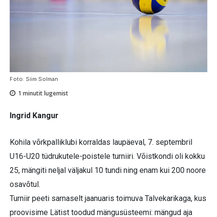
Foto: Siim Solman
1
minutit lugemist
Ingrid Kangur
Kohila võrkpalliklubi korraldas laupäeval, 7. septembril
U16-U20 tüdrukutele-poistele turniiri. Võistkondi oli kokku
25, mängiti neljal väljakul 10 tundi ning enam kui 200 noore
osavõtul.
Turniir peeti sarnaselt jaanuaris toimuva Talvekarikaga, kus
proovisime Lätist toodud mängusüsteemi: mängud aja