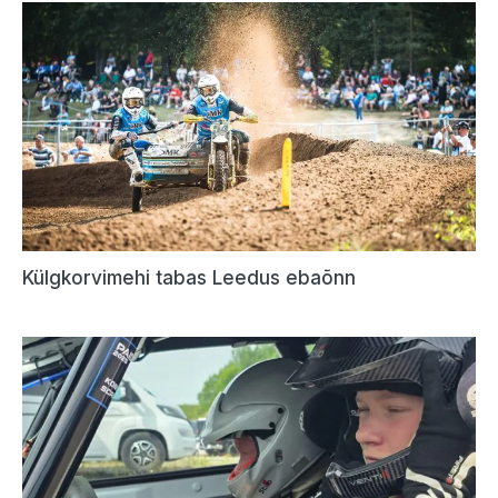
Külgkorvimehi tabas Leedus ebaõnn