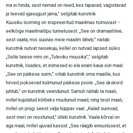
ma ei hinda, sest nemad on need, kes tapavad, vägistavad
ja teevad igasugust jama,” selgitab kunstnik.
Kuusiku looming on inspireeritud maailmas toimuvast –
eelkõige maailmalõpu tunnetusest. „See on dramaatiline,
sest vaata, mis suunas meie maailm läheb,” näitab
kunstnik nutvat naisekuju, kellel on nutvad lapsed süles.
„Selle taiese nimi on „Tuleviku muusika”,” selgitab
kunstnik, lisades, et inimesed ei ela enam kaua siin maal.
„See on päikese surm,” viitab kunstnik oma maalile, kus
hirved jooksevad külmunud päikese poole. „See ükskord
juhtub,” on kunstnik veendunud. Samuti näitab ta maali,
millel kujutatud kõrbeks muutunud maad, ning teist maali,
millel on prügi seest välja hüppav vaal. „Kalad surevad,
sest meri on reostunud,” ütleb kunstnik. Vaala kõrval on
aga maal, millel ujuvad kassid. „See räägib ennustusest, et