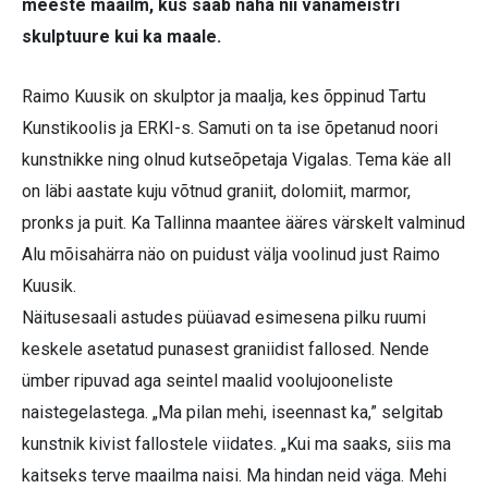
meeste maailm, kus saab näha nii vanameistri
skulptuure kui ka maale.
Raimo Kuusik on skulptor ja maalja, kes õppinud Tartu
Kunstikoolis ja ERKI-s. Samuti on ta ise õpetanud noori
kunstnikke ning olnud kutseõpetaja Vigalas. Tema käe all
on läbi aastate kuju võtnud graniit, dolomiit, marmor,
pronks ja puit. Ka Tallinna maantee ääres värskelt valminud
Alu mõisahärra näo on puidust välja voolinud just Raimo
Kuusik.
Näitusesaali astudes püüavad esimesena pilku ruumi
keskele asetatud punasest graniidist fallosed. Nende
ümber ripuvad aga seintel maalid voolujooneliste
naistegelastega. „Ma pilan mehi, iseennast ka,” selgitab
kunstnik kivist fallostele viidates. „Kui ma saaks, siis ma
kaitseks terve maailma naisi. Ma hindan neid väga. Mehi