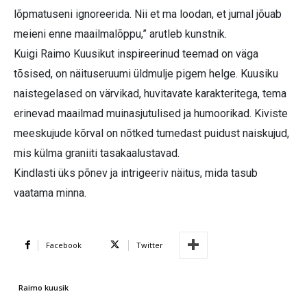
lõpmatuseni ignoreerida. Nii et ma loodan, et jumal jõuab
meieni enne maailmalõppu,” arutleb kunstnik.
Kuigi Raimo Kuusikut inspireerinud teemad on väga
tõsised, on näituseruumi üldmulje pigem helge. Kuusiku
naistegelased on värvikad, huvitavate karakteritega, tema
erinevad maailmad muinasjutulised ja humoorikad. Kiviste
meeskujude kõrval on nõtked tumedast puidust naiskujud,
mis külma graniiti tasakaalustavad.
Kindlasti üks põnev ja intrigeeriv näitus, mida tasub
vaatama minna.
Facebook
Twitter
Raimo kuusik