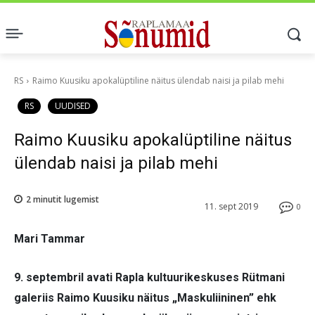
RS
Raimo Kuusiku apokalüptiline näitus ülendab naisi ja pilab mehi
RS
UUDISED
Raimo Kuusiku apokalüptiline näitus
ülendab naisi ja pilab mehi
2
minutit lugemist
11. sept 2019
0
Mari Tammar
9. septembril avati Rapla kultuurikeskuses Rütmani
galeriis Raimo Kuusiku näitus „Maskuliininen” ehk