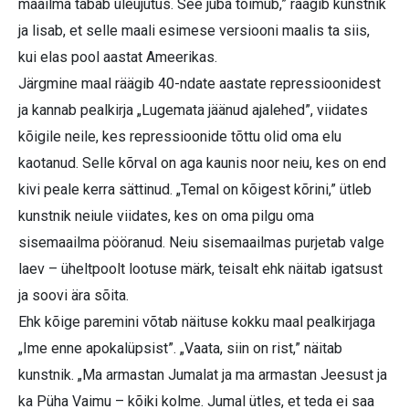
maailma tabab üleujutus. See juba toimub,” räägib kunstnik
ja lisab, et selle maali esimese versiooni maalis ta siis,
kui elas pool aastat Ameerikas.
Järgmine maal räägib 40-ndate aastate repressioonidest
ja kannab pealkirja „Lugemata jäänud ajalehed”, viidates
kõigile neile, kes repressioonide tõttu olid oma elu
kaotanud. Selle kõrval on aga kaunis noor neiu, kes on end
kivi peale kerra sättinud. „Temal on kõigest kõrini,” ütleb
kunstnik neiule viidates, kes on oma pilgu oma
sisemaailma pööranud. Neiu sisemaailmas purjetab valge
laev – üheltpoolt lootuse märk, teisalt ehk näitab igatsust
ja soovi ära sõita.
Ehk kõige paremini võtab näituse kokku maal pealkirjaga
„Ime enne apokalüpsist”. „Vaata, siin on rist,” näitab
kunstnik. „Ma armastan Jumalat ja ma armastan Jeesust ja
ka Püha Vaimu – kõiki kolme. Jumal ütles, et teda ei saa