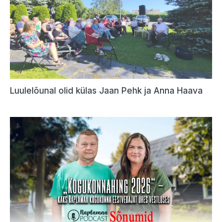
Luulelõunal olid külas Jaan Pehk ja Anna Haava