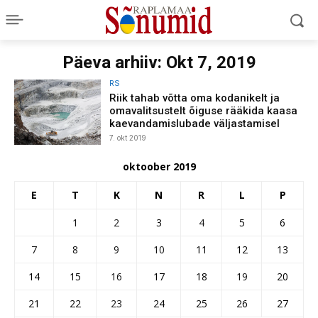
Päeva arhiiv: Okt 7, 2019
RS
Riik tahab võtta oma kodanikelt ja
omavalitsustelt õiguse rääkida kaasa
kaevandamislubade väljastamisel
7. okt 2019
oktoober 2019
E
T
K
N
R
L
P
1
2
3
4
5
6
7
8
9
10
11
12
13
14
15
16
17
18
19
20
21
22
23
24
25
26
27