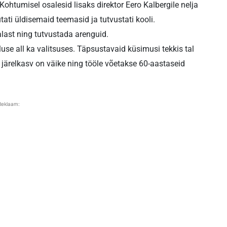
Kohtumisel osalesid lisaks direktor Eero Kalbergile nelja
ti üldisemaid teemasid ja tutvustati kooli.
last ning tutvustada arenguid.
use all ka valitsuses. Täpsustavaid küsimusi tekkis tal
 järelkasv on väike ning tööle võetakse 60-aastaseid
Reklaam: