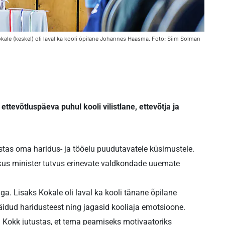
Kokale (keskel) oli laval ka kooli õpilane Johannes Haasma. Foto: Siim Solman
evõtluspäeva puhul kooli vilistlane, ettevõtja ja
stas oma haridus- ja tööelu puudutavatele küsimustele.
 kus minister tutvus erinevate valdkondade uuemate
iga. Lisaks Kokale oli laval ka kooli tänane õpilane
ud haridusteest ning jagasid kooliaja emotsioone.
. Kokk jutustas, et tema peamiseks motivaatoriks