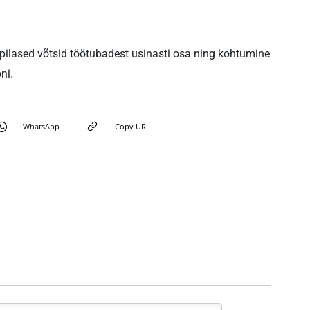
 Õpilased võtsid töötubadest usinasti osa ning kohtumine
ni.
WhatsApp
Copy URL