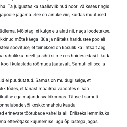
eha. Ta julgustas ka saalisviibinud noori väikeses ringis
ljapoole jagama. See on ainuke viis, kuidas muutused
lema. Mõistagi ei kulge elu alati nii, nagu loodetakse.
kinud mõte käega lüüa ja näiteks haridustee pooleli
ele soovituse, et teinekord on kasulik ka lihtsalt aeg
 rahulikku meelt ja sihti silme ees hoides edasi liikuda.
a kooli külastada rõõmuga jaatavalt. Samuti oli see ju
id ei puudutatud. Samas on muidugi selge, et
kk tõdes, et tänast maailma vaadates ei saa
igikaitse ega majandusvaldkonnas. Täpselt samuti
skkonnalubade või keskkonnahoiu kaudu.
d erinevate töötubade vahel laiali. Eriliseks lemmikuks
ma ettevõtjaks kujunemise lugu õpilastega jagas.