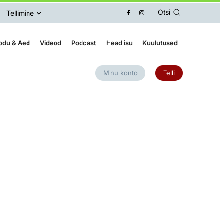
Otsi
Tellimine
odu & Aed
Videod
Podcast
Head isu
Kuulutused
Minu konto
Telli