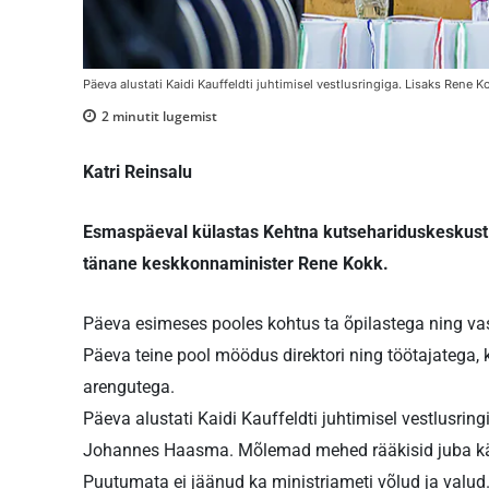
Päeva alustati Kaidi Kauffeldti juhtimisel vestlusringiga. Lisaks Rene 
2
minutit lugemist
Katri Reinsalu
Esmaspäeval külastas Kehtna kutsehariduskeskust ett
tänane keskkonnaminister Rene Kokk.
Päeva esimeses pooles kohtus ta õpilastega ning va
Päeva teine pool möödus direktori ning töötajatega,
arengutega.
Päeva alustati Kaidi Kauffeldti juhtimisel vestlusring
Johannes Haasma. Mõlemad mehed rääkisid juba käid
Puutumata ei jäänud ka ministriameti võlud ja valud