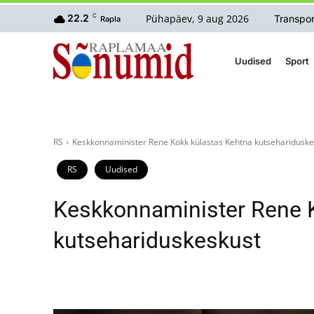
Pühapäev, 9 aug 2026
22.2
C
Transpor
Rapla
Uudised
Sport
RS
Keskkonnaminister Rene Kokk külastas Kehtna kutsehariduske
RS
Uudised
Keskkonnaminister Rene 
kutsehariduskeskust