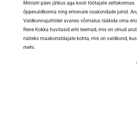
Ministri päev jätkus aga kooli töötajate seltskonnas. 
õppevaldkonna ning erinevate osakondade juhid. Aruta
Valdkonnajuhtidel avanes võimalus rääkida oma eria
Rene Kokka huvitasid eriti teemad, mis on olnud arutl
näiteks maakorraldajate kohta, mis on valdkond, kus
mehi.