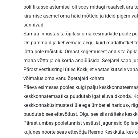
poliitikasse astumisel oli soov midagi reaalselt ära t
kirumise asemel oma häid mõtteid ja ideid pigem vä
sünnivad.
Samuti innustas ta õpilasi oma eesmärkide poole püüd
On paremaid ja kehvemaid aegu, kuid madalhetkel tek
jätta pole mõistlik. Omast kogemusest andis ta õpilast
maha võtta ja olukorda analüüsida. Seejärel saab juba
Pärast vestlusringi ütles Kokk, et vastas kutsele van
võimalus oma vanu õpetajaid kohata.
Päeva esimeses pooles kuigi palju keskkonnateemas
keskkonnatemaatika puudutab igat eluvaldkonda. Ko
keskkonnaküsimustest üle ega ümber ei haridus-, ri
puudutab see ettevõtlust. Olgu see siis näiteks ke
Pärast umbes pooletunnist vestlust jagunesid õpilase
kujunes noorte seas ettevõtja Reemo Keskküla, kes o