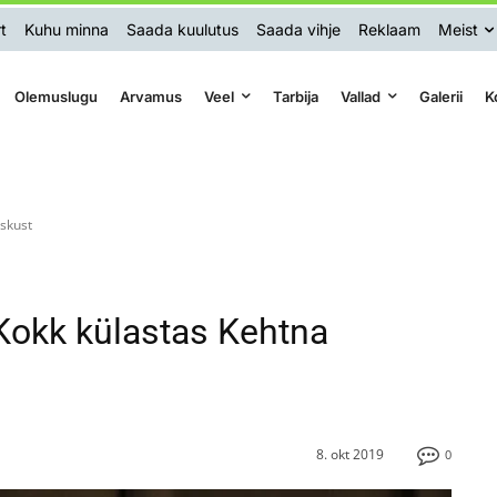
t
Kuhu minna
Saada kuulutus
Saada vihje
Reklaam
Meist
Olemuslugu
Arvamus
Veel
Tarbija
Vallad
Galerii
K
skust
Kokk külastas Kehtna
8. okt 2019
0