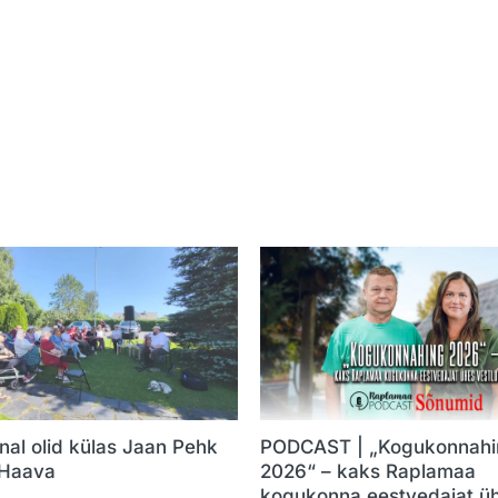
nal olid külas Jaan Pehk
PODCAST | „Kogukonnahi
 Haava
2026“ – kaks Raplamaa
kogukonna eestvedajat ü