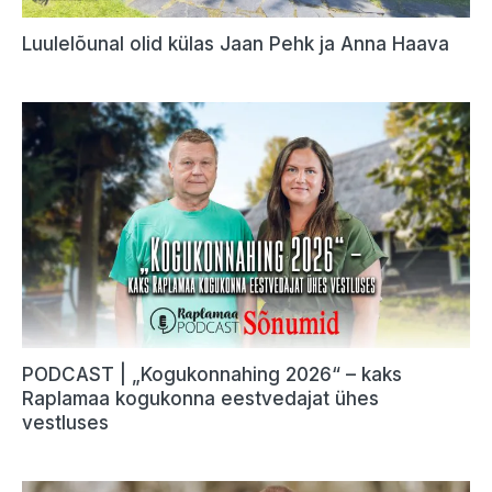
Luulelõunal olid külas Jaan Pehk ja Anna Haava
PODCAST | „Kogukonnahing 2026“ – kaks
Raplamaa kogukonna eestvedajat ühes
vestluses