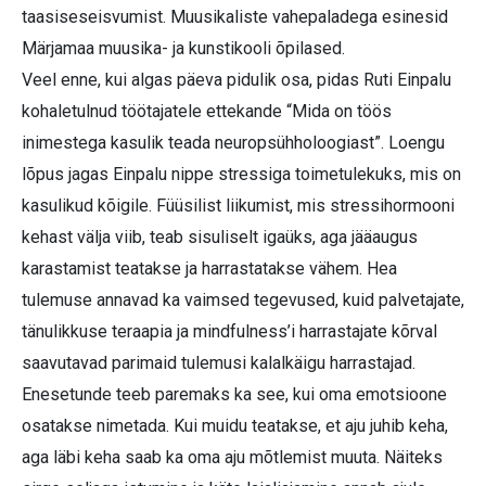
taasiseseisvumist. Muusikaliste vahepaladega esinesid
Märjamaa muusika- ja kunstikooli õpilased.
Veel enne, kui algas päeva pidulik osa, pidas Ruti Einpalu
kohaletulnud töötajatele ettekande “Mida on töös
inimestega kasulik teada neuropsühholoogiast”. Loengu
lõpus jagas Einpalu nippe stressiga toimetulekuks, mis on
kasulikud kõigile. Füüsilist liikumist, mis stressihormooni
kehast välja viib, teab sisuliselt igaüks, aga jääaugus
karastamist teatakse ja harrastatakse vähem. Hea
tulemuse annavad ka vaimsed tegevused, kuid palvetajate,
tänulikkuse teraapia ja mindfulness’i harrastajate kõrval
saavutavad parimaid tulemusi kalalkäigu harrastajad.
Enesetunde teeb paremaks ka see, kui oma emotsioone
osatakse nimetada. Kui muidu teatakse, et aju juhib keha,
aga läbi keha saab ka oma aju mõtlemist muuta. Näiteks