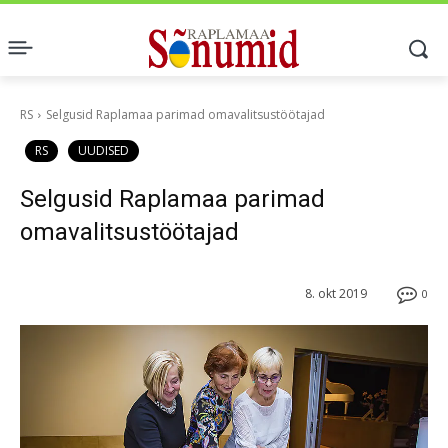
RS
Selgusid Raplamaa parimad omavalitsustöötajad
RS
UUDISED
Selgusid Raplamaa parimad
omavalitsustöötajad
8. okt 2019
0