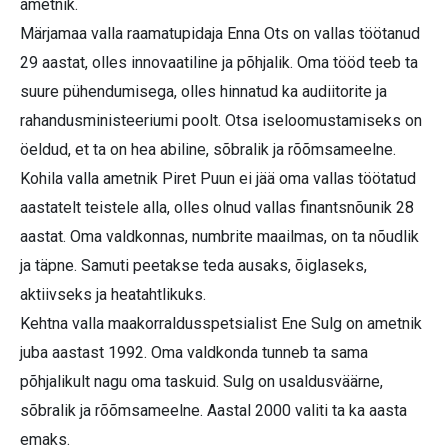
ametnik.
Märjamaa valla raamatupidaja Enna Ots on vallas töötanud
29 aastat, olles innovaatiline ja põhjalik. Oma tööd teeb ta
suure pühendumisega, olles hinnatud ka audiitorite ja
rahandusministeeriumi poolt. Otsa iseloomustamiseks on
öeldud, et ta on hea abiline, sõbralik ja rõõmsameelne.
Kohila valla ametnik Piret Puun ei jää oma vallas töötatud
aastatelt teistele alla, olles olnud vallas finantsnõunik 28
aastat. Oma valdkonnas, numbrite maailmas, on ta nõudlik
ja täpne. Samuti peetakse teda ausaks, õiglaseks,
aktiivseks ja heatahtlikuks.
Kehtna valla maakorraldusspetsialist Ene Sulg on ametnik
juba aastast 1992. Oma valdkonda tunneb ta sama
põhjalikult nagu oma taskuid. Sulg on usaldusväärne,
sõbralik ja rõõmsameelne. Aastal 2000 valiti ta ka aasta
emaks.