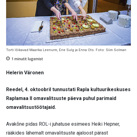
Torti lõikavad Maarika Leenurm, Ene Sulg ja Enna Ots. Foto: Siim Solman
1
minutit lugemist
Helerin Väronen
Reedel, 4. oktoobril tunnustati Rapla kultuurikeskuses
Raplamaa II omavalitsuste päeva puhul parimaid
omavalitsustöötajaid.
Avakõne pidas ROL-i juhatuse esimees Heiki Hepner,
rääkides lähemalt omavalitsuste ajaloost pärast