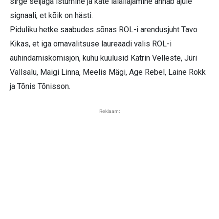
sirge seljaga istumine ja käte laialiajamine annab ajule
signaali, et kõik on hästi.
Piduliku hetke saabudes sõnas ROL-i arendusjuht Tavo
Kikas, et iga omavalitsuse laureaadi valis ROL-i
auhindamiskomisjon, kuhu kuulusid Katrin Velleste, Jüri
Vallsalu, Maigi Linna, Meelis Mägi, Age Rebel, Laine Rokk
ja Tõnis Tõnisson.
Reklaam: