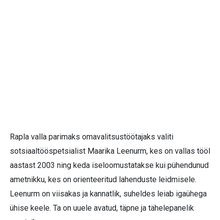
Rapla valla parimaks omavalitsustöötajaks valiti
sotsiaaltööspetsialist Maarika Leenurm, kes on vallas tööl
aastast 2003 ning keda iseloomustatakse kui pühendunud
ametnikku, kes on orienteeritud lahenduste leidmisele.
Leenurm on viisakas ja kannatlik, suheldes leiab igaühega
ühise keele. Ta on uuele avatud, täpne ja tähelepanelik