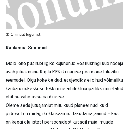
2
minutit lugemist
Raplamaa Sõnumid
Meie lehe püsirubriigiks kujunenud Vestlusringi uue hooaja
avab jutuajamine Rapla KEKi kunagise peahoone tuleviku
teemadel. Olgu kohe öeldud, et ajendiks ei olnud võimaliku
kaubanduskeskuse tekkimine arhitektuuripärliks nimetatud
ehitise vahetusse naabrusse.
Oleme seda jutuajamist mitu kuud planeerinud, kuid
pidevalt on midagi kokkusaamist takistama jäänud – kas
on keegi olulistest persoonidest kusagil mujal muude