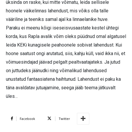
üksinda on raske, kui mitte võimatu, leida sellisele
hoonele väikelinnas lahendust, mis võiks olla talle
vääriline ja teeniks samal ajal ka linnaelanike huve.
Paraku ei meenu kõigi iseseisvusaastate kestel ühtegi
korda, kus Rapla avalik võim oleks püüdnud omal algatusel
leida KEKi kunagisele peahoonele sobivat lahendust. Kui
hoone saatust ongi arutatud, siis, kahju küll, vaid ikka nii, et
võimuesindajad jäävad pelgalt pealtvaatajateks. Ja jutud
on juttudeks jäänudki ning võimalikud lahendused
unustatud fantaasiatena haihtunud. Lahendust ei paku ka
täna avaldatav jutuajamine, seega jääb teema jätkuvalt
üles…
Facebook
Twitter