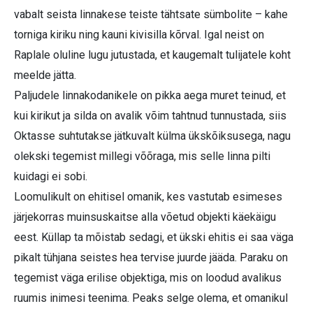
vabalt seista linnakese teiste tähtsate sümbolite – kahe
torniga kiriku ning kauni kivisilla kõrval. Igal neist on
Raplale oluline lugu jutustada, et kaugemalt tulijatele koht
meelde jätta.
Paljudele linnakodanikele on pikka aega muret teinud, et
kui kirikut ja silda on avalik võim tahtnud tunnustada, siis
Oktasse suhtutakse jätkuvalt külma ükskõiksusega, nagu
olekski tegemist millegi võõraga, mis selle linna pilti
kuidagi ei sobi.
Loomulikult on ehitisel omanik, kes vastutab esimeses
järjekorras muinsuskaitse alla võetud objekti käekäigu
eest. Küllap ta mõistab sedagi, et ükski ehitis ei saa väga
pikalt tühjana seistes hea tervise juurde jääda. Paraku on
tegemist väga erilise objektiga, mis on loodud avalikus
ruumis inimesi teenima. Peaks selge olema, et omanikul