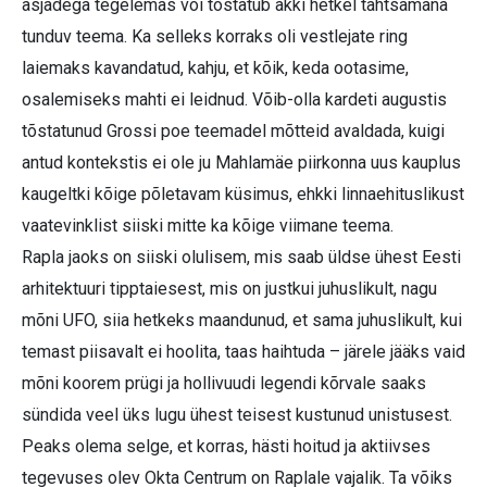
asjadega tegelemas või tõstatub äkki hetkel tähtsamana
tunduv teema. Ka selleks korraks oli vestlejate ring
laiemaks kavandatud, kahju, et kõik, keda ootasime,
osalemiseks mahti ei leidnud. Võib-olla kardeti augustis
tõstatunud Grossi poe teemadel mõtteid avaldada, kuigi
antud kontekstis ei ole ju Mahlamäe piirkonna uus kauplus
kaugeltki kõige põletavam küsimus, ehkki linnaehituslikust
vaatevinklist siiski mitte ka kõige viimane teema.
Rapla jaoks on siiski olulisem, mis saab üldse ühest Eesti
arhitektuuri tipptaiesest, mis on justkui juhuslikult, nagu
mõni UFO, siia hetkeks maandunud, et sama juhuslikult, kui
temast piisavalt ei hoolita, taas haihtuda – järele jääks vaid
mõni koorem prügi ja hollivuudi legendi kõrvale saaks
sündida veel üks lugu ühest teisest kustunud unistusest.
Peaks olema selge, et korras, hästi hoitud ja aktiivses
tegevuses olev Okta Centrum on Raplale vajalik. Ta võiks