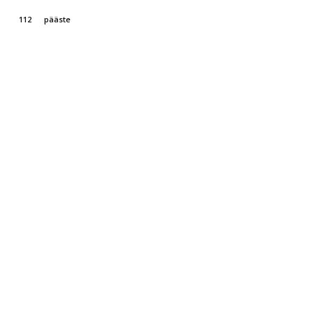
a
112
pääste