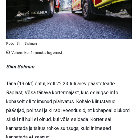
Foto: Siim Solman
Vähem kui 1
minutit lugemist
Siim Solman
Täna (19.okt) õhtul, kell 22.23 tuli ärev päästeteade
Raplast, Võsa tänava kortermajast, kus esialgse info
kohaselt oli toimunud plahvatus. Kohale kiirustanud
päästjad, politsei ja kiirabi veendusid, et kohapeal olukord
siiski nii hull ei olnud, kui võis eeldada. Korter sai
kannatada ja täitus rohke suitsuga, kuid inimesed
kannatada ei saanud.