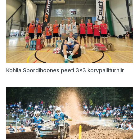
Kohila Spordihoones peeti 3×3 korvpalliturniir