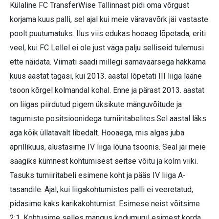
Külaline FC TransferWise Tallinnast pidi oma võrgust
korjama kuus palli, sel ajal kui meie väravavõrk jäi vastaste
poolt puutumatuks. Ilus viis edukas hooaeg lõpetada, eriti
veel, kui FC Lellel ei ole just väga palju selliseid tulemusi
ette näidata. Viimati saadi millegi samaväärsega hakkama
kuus aastat tagasi, kui 2013. aastal lõpetati III liiga lääne
tsoon kõrgel kolmandal kohal. Enne ja pärast 2013. aastat
on liigas piirdutud pigem üksikute mänguvõitude ja
tagumiste positsioonidega turniiritabelites.Sel aastal läks
aga kõik üllatavalt libedalt. Hooaega, mis algas juba
aprillikuus, alustasime IV liiga lõuna tsoonis. Seal jäi meie
saagiks kümnest kohtumisest seitse võitu ja kolm viiki.
Tasuks turniiritabeli esimene koht ja pääs IV liiga A-
tasandile. Ajal, kui liigakohtumistes palli ei veeretatud,
pidasime kaks karikakohtumist. Esimese neist võitsime
2:1. Kohtusime selles mängus kodumurul esimest korda