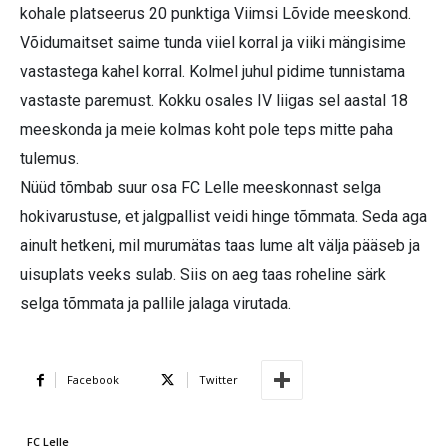
kohale platseerus 20 punktiga Viimsi Lõvide meeskond.
Võidumaitset saime tunda viiel korral ja viiki mängisime
vastastega kahel korral. Kolmel juhul pidime tunnistama
vastaste paremust. Kokku osales IV liigas sel aastal 18
meeskonda ja meie kolmas koht pole teps mitte paha
tulemus.
Nüüd tõmbab suur osa FC Lelle meeskonnast selga
hokivarustuse, et jalgpallist veidi hinge tõmmata. Seda aga
ainult hetkeni, mil murumätas taas lume alt välja pääseb ja
uisuplats veeks sulab. Siis on aeg taas roheline särk
selga tõmmata ja pallile jalaga virutada.
Facebook
Twitter
FC Lelle