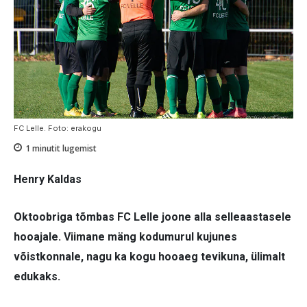
FC Lelle. Foto: erakogu
1
minutit lugemist
Henry Kaldas
Oktoobriga tõmbas FC Lelle joone alla selleaastasele
hooajale. Viimane mäng kodumurul kujunes
võistkonnale, nagu ka kogu hooaeg tevikuna, ülimalt
edukaks.