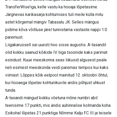
TransferWise’iga, kelle vastu ka hooaja lõpetasime.
Järgnevas karikasarja kohtumises tuli meile külla mitu
astet kõrgemal mängiv Tabasalu JK. Selles mängus
pidime kõva võitluse järel tunnistama vastaste nappi 1:0
paremust.
Liigakarussell sai uuesti hoo sisse augustis. A-tasandil
olid kokku saanud kõikide IV liiga tsoonide kaks parimat
esindust. Kuue meeskonna seas liikusid algusest peale
neli esimest meeskonda veidi paremas tempos kui kaks
viimast. Lõppes kõik eelpool mainitud 12. oktoobri õhtul,
kui hooaega lõpetav kohtunikuvile andis põhjust uhkust
tunda.
A-tasandi mängud kokku võetuna mõne numbri abil:
teenisime 17 punkti, mis andis auhinnalise kolmanda koha.
Esikohal lõpetas 21 punktiga Nõmme Kalju FC III ja teisele