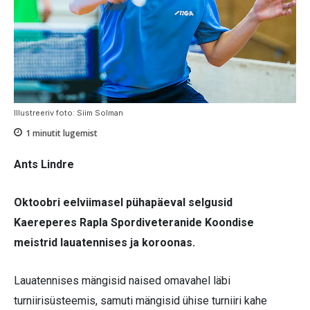
Illustreeriv foto: Siim Solman
1
minutit lugemist
Ants Lindre
Oktoobri eelviimasel pühapäeval selgusid
Kaereperes Rapla Spordiveteranide Koondise
meistrid lauatennises ja koroonas.
Lauatennises mängisid naised omavahel läbi
turniirisüsteemis, samuti mängisid ühise turniiri kahe