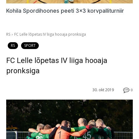
Kohila Spordihoones peeti 3×3 korvpalliturniir