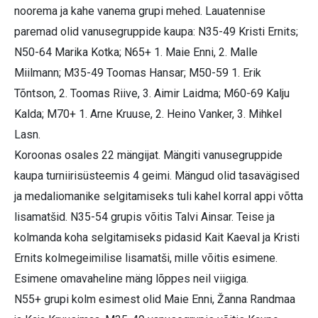
noorema ja kahe vanema grupi mehed. Lauatennise
paremad olid vanusegruppide kaupa: N35-49 Kristi Ernits;
N50-64 Marika Kotka; N65+ 1. Maie Enni, 2. Malle
Miilmann; M35-49 Toomas Hansar; M50-59 1. Erik
Tõntson, 2. Toomas Riive, 3. Aimir Laidma; M60-69 Kalju
Kalda; M70+ 1. Arne Kruuse, 2. Heino Vanker, 3. Mihkel
Lasn.
Koroonas osales 22 mängijat. Mängiti vanusegruppide
kaupa turniirisüsteemis 4 geimi. Mängud olid tasavägised
ja medaliomanike selgitamiseks tuli kahel korral appi võtta
lisamatšid. N35-54 grupis võitis Talvi Ainsar. Teise ja
kolmanda koha selgitamiseks pidasid Kait Kaeval ja Kristi
Ernits kolmegeimilise lisamatši, mille võitis esimene.
Esimene omavaheline mäng lõppes neil viigiga.
N55+ grupi kolm esimest olid Maie Enni, Žanna Randmaa