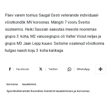
Päev varem toimus Saugal Eesti veteranide individuaal-
võistkondlik MV koroonas. Mängiti 7 vooru Šveitsi
süsteemis. Heiki Sassian saavutas meeste nooremas
grupis 3. koha, M2 vanusegrupis oli Valter Viisut neljas ja
grupis M3 Jaan Lepp kuues. Seitsme osalenud võistkonna
hulgas naasti koju 3. koha karikaga.
Facebook
Twitter
WhatsApp
koroona
lauatennis
Spordiveteranide Koondise meistrid lauatennises ja koroonas