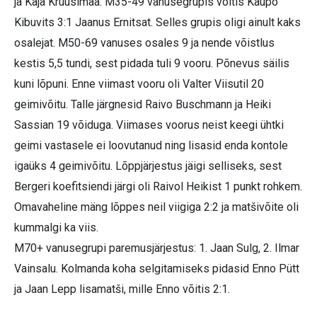
ja Kaja Kruusimaa. M35-49 vanusegrupis võitis Kaupo
Kibuvits 3:1 Jaanus Ernitsat. Selles grupis oligi ainult kaks
osalejat. M50-69 vanuses osales 9 ja nende võistlus
kestis 5,5 tundi, sest pidada tuli 9 vooru. Põnevus säilis
kuni lõpuni. Enne viimast vooru oli Valter Viisutil 20
geimivõitu. Talle järgnesid Raivo Buschmann ja Heiki
Sassian 19 võiduga. Viimases voorus neist keegi ühtki
geimi vastasele ei loovutanud ning lisasid enda kontole
igaüks 4 geimivõitu. Lõppjärjestus jäigi selliseks, sest
Bergeri koefitsiendi järgi oli Raivol Heikist 1 punkt rohkem.
Omavaheline mäng lõppes neil viigiga 2:2 ja matšivõite oli
kummalgi ka viis.
M70+ vanusegrupi paremusjärjestus: 1. Jaan Sulg, 2. Ilmar
Vainsalu. Kolmanda koha selgitamiseks pidasid Enno Pütt
ja Jaan Lepp lisamatši, mille Enno võitis 2:1.