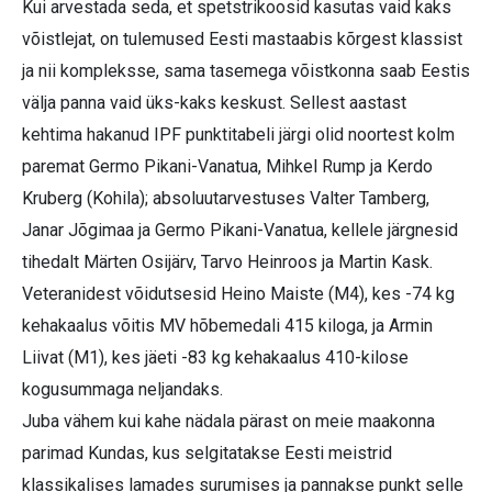
Kui arvestada seda, et spetstrikoosid kasutas vaid kaks
võistlejat, on tulemused Eesti mastaabis kõrgest klassist
ja nii kompleksse, sama tasemega võistkonna saab Eestis
välja panna vaid üks-kaks keskust. Sellest aastast
kehtima hakanud IPF punktitabeli järgi olid noortest kolm
paremat Germo Pikani-Vanatua, Mihkel Rump ja Kerdo
Kruberg (Kohila); absoluutarvestuses Valter Tamberg,
Janar Jõgimaa ja Germo Pikani-Vanatua, kellele järgnesid
tihedalt Märten Osijärv, Tarvo Heinroos ja Martin Kask.
Veteranidest võidutsesid Heino Maiste (M4), kes -74 kg
kehakaalus võitis MV hõbemedali 415 kiloga, ja Armin
Liivat (M1), kes jäeti -83 kg kehakaalus 410-kilose
kogusummaga neljandaks.
Juba vähem kui kahe nädala pärast on meie maakonna
parimad Kundas, kus selgitatakse Eesti meistrid
klassikalises lamades surumises ja pannakse punkt selle