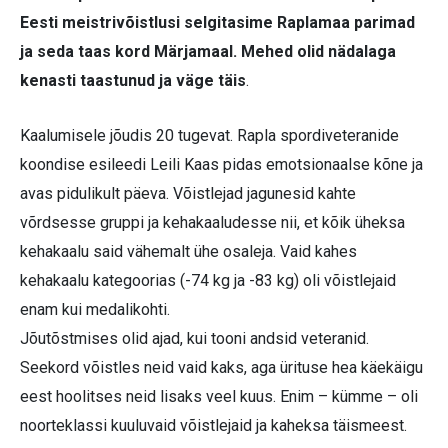
Eesti meistrivõistlusi selgitasime Raplamaa parimad
ja seda taas kord Märjamaal. Mehed olid nädalaga
kenasti taastunud ja väge täis
.
Kaalumisele jõudis 20 tugevat. Rapla spordiveteranide
koondise esileedi Leili Kaas pidas emotsionaalse kõne ja
avas pidulikult päeva. Võistlejad jagunesid kahte
võrdsesse gruppi ja kehakaaludesse nii, et kõik üheksa
kehakaalu said vähemalt ühe osaleja. Vaid kahes
kehakaalu kategoorias (-74 kg ja -83 kg) oli võistlejaid
enam kui medalikohti.
Jõutõstmises olid ajad, kui tooni andsid veteranid.
Seekord võistles neid vaid kaks, aga ürituse hea käekäigu
eest hoolitses neid lisaks veel kuus. Enim – kümme – oli
noorteklassi kuuluvaid võistlejaid ja kaheksa täismeest.