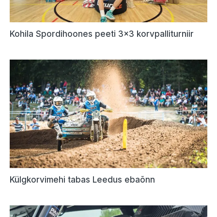
Kohila Spordihoones peeti 3×3 korvpalliturniir
Külgkorvimehi tabas Leedus ebaõnn