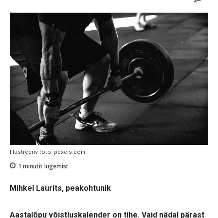
Illustreeriv foto: pexels.com
1
minutit lugemist
Mihkel Laurits, peakohtunik
Aastalõpu võistluskalender on tihe. Vaid nädal pärast