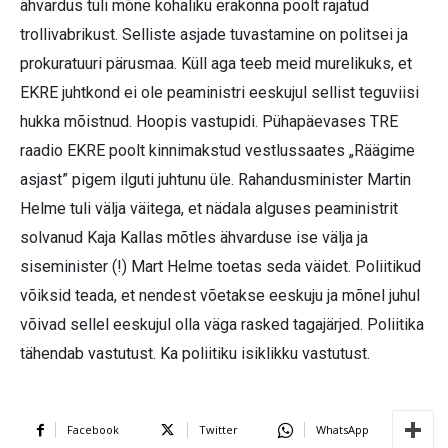
ähvardus tuli mõne kohaliku erakonna poolt rajatud
trollivabrikust. Selliste asjade tuvastamine on politsei ja
prokuratuuri pärusmaa. Küll aga teeb meid murelikuks, et
EKRE juhtkond ei ole peaministri eeskujul sellist teguviisi
hukka mõistnud. Hoopis vastupidi. Pühapäevases TRE
raadio EKRE poolt kinnimakstud vestlussaates „Räägime
asjast” pigem ilguti juhtunu üle. Rahandusminister Martin
Helme tuli välja väitega, et nädala alguses peaministrit
solvanud Kaja Kallas mõtles ähvarduse ise välja ja
siseminister (!) Mart Helme toetas seda väidet. Poliitikud
võiksid teada, et nendest võetakse eeskuju ja mõnel juhul
võivad sellel eeskujul olla väga rasked tagajärjed. Poliitika
tähendab vastutust. Ka poliitiku isiklikku vastutust.
Facebook
Twitter
WhatsApp