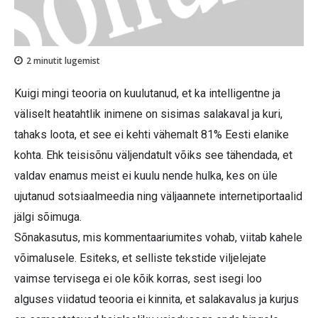
2
minutit lugemist
Kuigi mingi teooria on kuulutanud, et ka intelligentne ja
väliselt heatahtlik inimene on sisimas salakaval ja kuri,
tahaks loota, et see ei kehti vähemalt 81% Eesti elanike
kohta. Ehk teisisõnu väljendatult võiks see tähendada, et
valdav enamus meist ei kuulu nende hulka, kes on üle
ujutanud sotsiaalmeedia ning väljaannete internetiportaalid
jälgi sõimuga.
Sõnakasutus, mis kommentaariumites vohab, viitab kahele
võimalusele. Esiteks, et selliste tekstide viljelejate
vaimse tervisega ei ole kõik korras, sest isegi loo
alguses viidatud teooria ei kinnita, et salakavalus ja kurjus