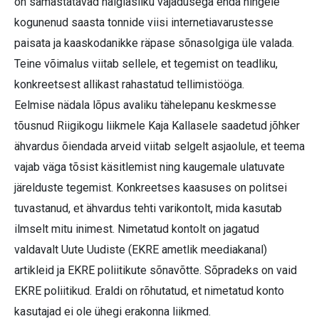
on samastatavad haiglasliku vajadusega enda hingele
kogunenud saasta tonnide viisi internetiavarustesse
paisata ja kaaskodanikke räpase sõnasolgiga üle valada.
Teine võimalus viitab sellele, et tegemist on teadliku,
konkreetsest allikast rahastatud tellimistööga.
Eelmise nädala lõpus avaliku tähelepanu keskmesse
tõusnud Riigikogu liikmele Kaja Kallasele saadetud jõhker
ähvardus õiendada arveid viitab selgelt asjaolule, et teema
vajab väga tõsist käsitlemist ning kaugemale ulatuvate
järelduste tegemist. Konkreetses kaasuses on politsei
tuvastanud, et ähvardus tehti varikontolt, mida kasutab
ilmselt mitu inimest. Nimetatud kontolt on jagatud
valdavalt Uute Uudiste (EKRE ametlik meediakanal)
artikleid ja EKRE poliitikute sõnavõtte. Sõpradeks on vaid
EKRE poliitikud. Eraldi on rõhutatud, et nimetatud konto
kasutajad ei ole ühegi erakonna liikmed.