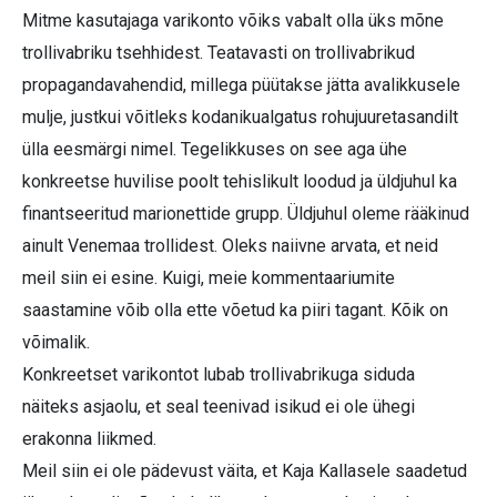
Mitme kasutajaga varikonto võiks vabalt olla üks mõne
trollivabriku tsehhidest. Teatavasti on trollivabrikud
propagandavahendid, millega püütakse jätta avalikkusele
mulje, justkui võitleks kodanikualgatus rohujuuretasandilt
ülla eesmärgi nimel. Tegelikkuses on see aga ühe
konkreetse huvilise poolt tehislikult loodud ja üldjuhul ka
finantseeritud marionettide grupp. Üldjuhul oleme rääkinud
ainult Venemaa trollidest. Oleks naiivne arvata, et neid
meil siin ei esine. Kuigi, meie kommentaariumite
saastamine võib olla ette võetud ka piiri tagant. Kõik on
võimalik.
Konkreetset varikontot lubab trollivabrikuga siduda
näiteks asjaolu, et seal teenivad isikud ei ole ühegi
erakonna liikmed.
Meil siin ei ole pädevust väita, et Kaja Kallasele saadetud