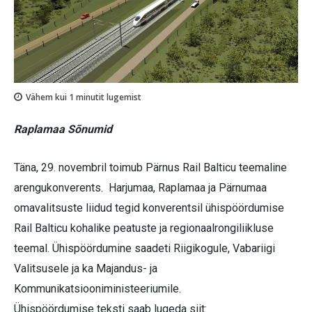
Vähem kui 1
minutit lugemist
Raplamaa Sõnumid
Täna, 29. novembril toimub Pärnus Rail Balticu teemaline
arengukonverents. Harjumaa, Raplamaa ja Pärnumaa
omavalitsuste liidud tegid konverentsil ühispöördumise
Rail Balticu kohalike peatuste ja regionaalrongiliikluse
teemal. Ühispöördumine saadeti Riigikogule, Vabariigi
Valitsusele ja ka Majandus- ja
Kommunikatsiooniministeeriumile.
Ühispöördumise teksti saab lugeda siit: