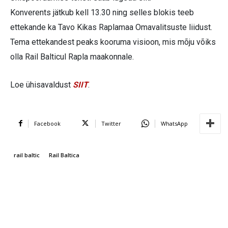
Konverents jätkub kell 13.30 ning selles blokis teeb
ettekande ka Tavo Kikas Raplamaa Omavalitsuste liidust.
Tema ettekandest peaks kooruma visioon, mis mõju võiks
olla Rail Balticul Rapla maakonnale.
Loe ühisavaldust
SIIT
.
Facebook
Twitter
WhatsApp
rail baltic
Rail Baltica