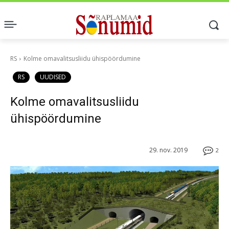
RS
Kolme omavalitsusliidu ühispöördumine
RS
UUDISED
Kolme omavalitsusliidu
ühispöördumine
29. nov. 2019
2