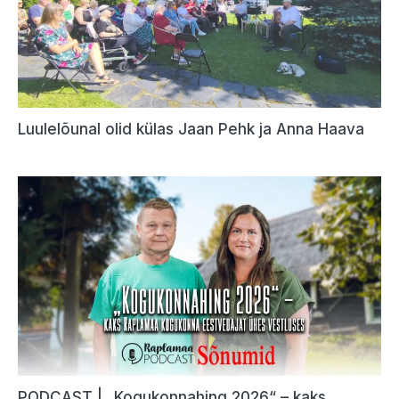
Luulelõunal olid külas Jaan Pehk ja Anna Haava
PODCAST | „Kogukonnahing 2026“ – kaks