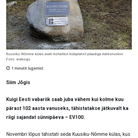
Kuusiku-Nõmme külas avati kohalikul külaplatsil plaadiga mälestuskivi.
Foto: erakogu
1
minutit lugemist
Siim Jõgis
Kuigi Eesti vabariik saab juba vähem kui kolme kuu
pärast 102 aasta vanuseks, tähistatakse jätkuvalt ka
riigi sajandat sünnipäeva – EV100.
Novembri lõpus tähistati seda Kuusiku-Nõmme külas, kus