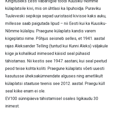
Kingituseks Eesti vabariigile toodi Kuusiku-Nõmme
külaplatsile kivi, mis on ühtlasi ka lipuhoidja. Puraviku
Tuuleveski sepikoja sepad uuristasid kivisse kaks auku,
millesse saab paigutada lipud – nii Eesti kui ka Kuusiku-
Nõmme külalipu. Praegune külaplats kandis varem
kiigeplatsi nime. Põhjus seisneb selles, et 1941. aastal
rajas Aleksander Telling (tuntud kui Kunni Aleks) väljakule
kiige ja kohalikud inimesed käisid seal pühasid
tähistamas. Nii kestis see 1947. aastani, kui seal peetud
peod teise kohta koliti. Praegune külaplats võeti uuesti
kasutusse üheksakümnendate alguses ning ametlikult
külaplatsi staatuse teenis see 2012. aastal. Praegu küll
seal kiike enam ei ole.
EV100 sünnipäeva tähistamisel osales ligikaudu 30
inimest.