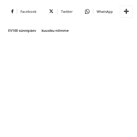
Facebook
Twitter
WhatsApp
EV100 sünnipäev
kuusiku-nõmme