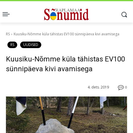
RS
Kuusiku-Nõmme küla tähistas EV100 sünnipäeva kivi avamisega
RS
UUDISED
Kuusiku-Nõmme küla tähistas EV100
sünnipäeva kivi avamisega
4. dets. 2019
0