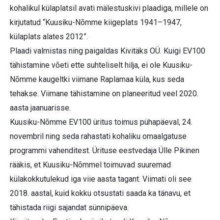
kohalikul külaplatsil avati mälestuskivi plaadiga, millele on
kirjutatud “Kuusiku-Nõmme kiigeplats 1941–1947,
külaplats alates 2012”.
Plaadi valmistas ning paigaldas Kivitäks OÜ. Kuigi EV100
tähistamine võeti ette suhteliselt hilja, ei ole Kuusiku-
Nõmme kaugeltki viimane Raplamaa küla, kus seda
tehakse. Viimane tähistamine on planeeritud veel 2020.
aasta jaanuarisse.
Kuusiku-Nõmme EV100 üritus toimus pühapäeval, 24.
novembril ning seda rahastati kohaliku omaalgatuse
programmi vahenditest. Ürituse eestvedaja Ülle Pikinen
rääkis, et Kuusiku-Nõmmel toimuvad suuremad
külakokkutulekud iga viie aasta tagant. Viimati oli see
2018. aastal, kuid kokku otsustati saada ka tänavu, et
tähistada riigi sajandat sünnipäeva.