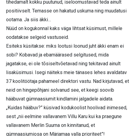
tihedamalt kokku puutunud, iseloomustavad teda ainult
positiivselt. Temasse on hakatud uskuma ning muudatusi
ootama. Ja siis äkki…
Nüüd on kogukonnal kaks väga lihtsat küsimust, millele
oodatakse selgeid vastuseid.
Esiteks küsitakse: miks lootusi loonud juht äkki enam ei
sobi? Kobavad ja ebamäärased selgitused, mida
jagatakse, ei ole tõsiseltvõetavad ning tekitavad ainult
lisaküsimusi. Isegi näiteks meie tänases lehes avaldatav
37 koolitöötaja pahameel direktori vastu. Nad kirjutavad, et
neid on hingepõhjani solvanud see, et keegi soovib
hääbuvat gümnaasiumit kindlamini jalgadele aidata.
„Kuidas hääbuv?” küsivad kodukoolist hoolivad inimesed,
sest „nii eelmine vallavanem Villu Karu kui ka praegune
vallavanem Merlin Suurna on kinnitanud, et
gümnaasiumiosa on Märjamaa valla prioriteet”!