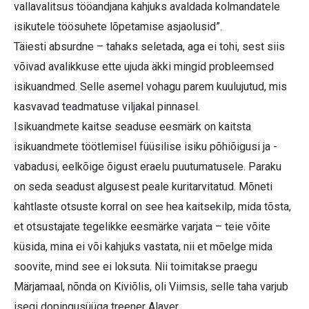
vallavalitsus tööandjana kahjuks avaldada kolmandatele
isikutele töösuhete lõpetamise asjaolusid”.
Täiesti absurdne – tahaks seletada, aga ei tohi, sest siis
võivad avalikkuse ette ujuda äkki mingid probleemsed
isikuandmed. Selle asemel vohagu parem kuulujutud, mis
kasvavad teadmatuse viljakal pinnasel.
Isikuandmete kaitse seaduse eesmärk on kaitsta
isikuandmete töötlemisel füüsilise isiku põhiõigusi ja -
vabadusi, eelkõige õigust eraelu puutumatusele. Paraku
on seda seadust algusest peale kuritarvitatud. Mõneti
kahtlaste otsuste korral on see hea kaitsekilp, mida tõsta,
et otsustajate tegelikke eesmärke varjata – teie võite
küsida, mina ei või kahjuks vastata, nii et mõelge mida
soovite, mind see ei loksuta. Nii toimitakse praegu
Märjamaal, nõnda on Kiviõlis, oli Viimsis, selle taha varjub
isegi dopingusüüga treener Alaver…