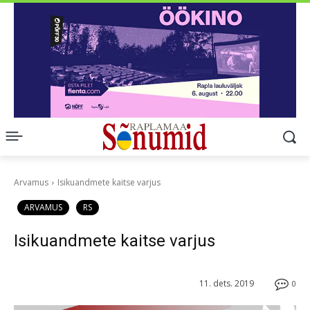
Arvamus
Isikuandmete kaitse varjus
ARVAMUS
RS
Isikuandmete kaitse varjus
11. dets. 2019
0