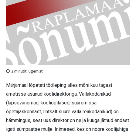
2
minutit lugemist
Märjamaal lõpetati tööleping alles mõni kuu tagasi
ametisse asunud koolidirektoriga. Vallakodanikud
(lapsevanemad, kooliõpilased, suurem osa
õpetajaskonnast, lihtsalt suure valla reakodanikud) on
hämmingus, sest uus direktor on nelja kuuga jätnud endast
igati sümpaatse mulje. Inimesed, kes on noore koolijuhiga