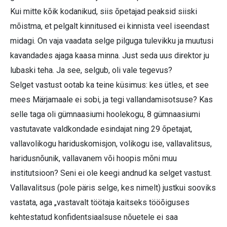
Kui mitte kõik kodanikud, siis õpetajad peaksid siiski
mõistma, et pelgalt kinnitused ei kinnista veel iseendast
midagi. On vaja vaadata selge pilguga tulevikku ja muutusi
kavandades ajaga kaasa minna. Just seda uus direktor ju
lubaski teha. Ja see, selgub, oli vale tegevus?
Selget vastust ootab ka teine küsimus: kes ütles, et see
mees Märjamaale ei sobi, ja tegi vallandamisotsuse? Kas
selle taga oli gümnaasiumi hoolekogu, 8 gümnaasiumi
vastutavate valdkondade esindajat ning 29 õpetajat,
vallavolikogu hariduskomisjon, volikogu ise, vallavalitsus,
haridusnõunik, vallavanem või hoopis mõni muu
institutsioon? Seni ei ole keegi andnud ka selget vastust.
Vallavalitsus (pole päris selge, kes nimelt) justkui sooviks
vastata, aga „vastavalt töötaja kaitseks tööõiguses
kehtestatud konfidentsiaalsuse nõuetele ei saa