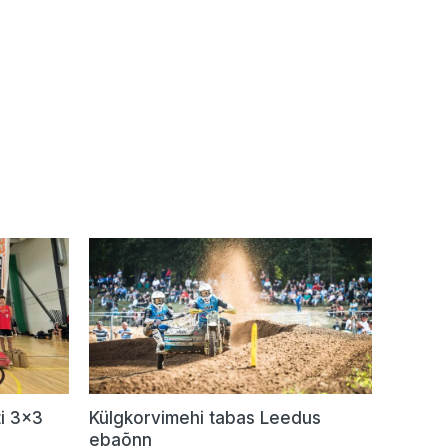
i 3×3
Külgkorvimehi tabas Leedus
ebaõnn