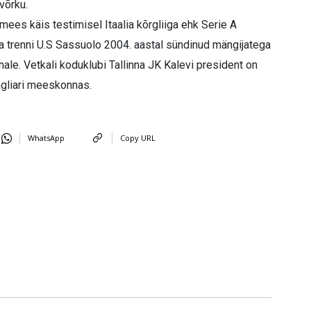
võrku.
mees käis testimisel Itaalia kõrgliiga ehk Serie A
ega trenni U.S Sassuolo 2004. aastal sündinud mängijatega
e. Vetkali koduklubi Tallinna JK Kalevi president on
agliari meeskonnas.
WhatsApp
Copy URL