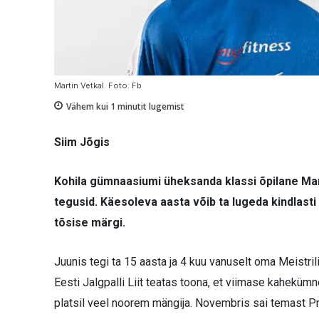
Martin Vetkal. Foto: Fb
Vähem kui 1
minutit lugemist
Siim Jõgis
Kohila gümnaasiumi üheksanda klassi õpilane Mart
tegusid. Käesoleva aasta võib ta lugeda kindlasti k
tõsise märgi.
Juunis tegi ta 15 aasta ja 4 kuu vanuselt oma Meistril
Eesti Jalgpalli Liit teatas toona, et viimase kahekümn
platsil veel noorem mängija. Novembris sai temast Pr