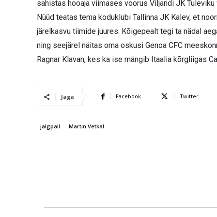
sahistas hooaja viimases voorus Viljandi JK Tuleviku 
Nüüd teatas tema koduklubi Tallinna JK Kalev, et noor
järelkasvu tiimide juures. Kõigepealt tegi ta nädal a
ning seejärel näitas oma oskusi Genoa CFC meeskonnal
Ragnar Klavan, kes ka ise mängib Itaalia kõrgliigas C
Facebook
Twitter
Jaga
jalgpall
Martin Vetkal