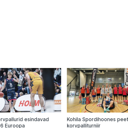
rvpallurid esindavad
Kohila Spordihoones peet
U16 Euroopa
korvpalliturniir