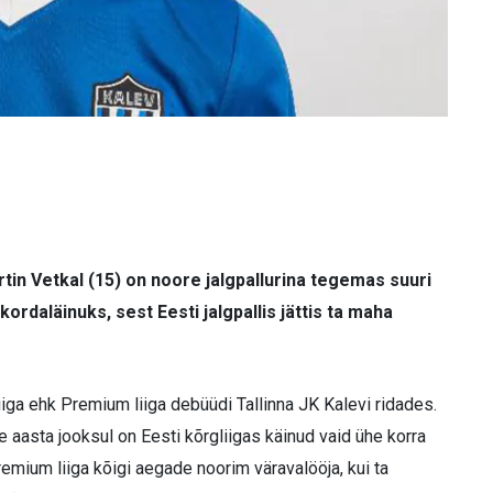
in Vetkal (15) on noore jalgpallurina tegemas suuri
ordaläinuks, sest Eesti jalgpallis jättis ta maha
iiga ehk Premium liiga debüüdi Tallinna JK Kalevi ridades.
e aasta jooksul on Eesti kõrgliigas käinud vaid ühe korra
emium liiga kõigi aegade noorim väravalööja, kui ta