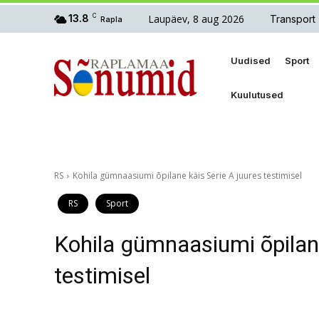
Laupäev, 8 aug 2026
13.8
C
Transport
Rapla
Uudised
Sport
Kuulutused
RS
Kohila gümnaasiumi õpilane käis Serie A juures testimisel
RS
Sport
Kohila gümnaasiumi õpilane
testimisel