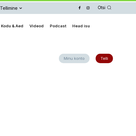
Otsi
Tellimine
Kodu & Aed
Videod
Podcast
Head isu
Minu konto
Telli