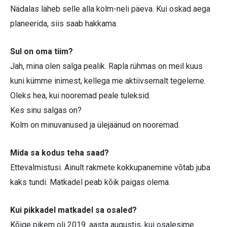
Nädalas läheb selle alla kolm-neli päeva. Kui oskad aega
planeerida, siis saab hakkama.
Sul on oma tiim?
Jah, mina olen salga pealik. Rapla rühmas on meil kuus
kuni kümme inimest, kellega me aktiivsemalt tegeleme.
Oleks hea, kui nooremad peale tuleksid.
Kes sinu salgas on?
Kolm on minuvanused ja ülejäänud on nooremad.
Mida sa kodus teha saad?
Ettevalmistusi. Ainult rakmete kokkupanemine võtab juba
kaks tundi. Matkadel peab kõik paigas olema.
Kui pikkadel matkadel sa osaled?
Kõige pikem oli 2019. aasta augustis, kui osalesime