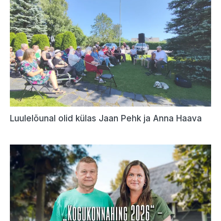
Luulelõunal olid külas Jaan Pehk ja Anna Haava