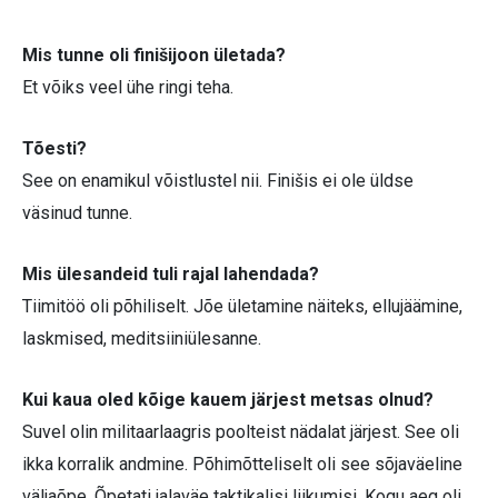
Mis tunne oli finišijoon ületada?
Et võiks veel ühe ringi teha.
Tõesti?
See on enamikul võistlustel nii. Finišis ei ole üldse
väsinud tunne.
Mis ülesandeid tuli rajal lahendada?
Tiimitöö oli põhiliselt. Jõe ületamine näiteks, ellujäämine,
laskmised, meditsiiniülesanne.
Kui kaua oled kõige kauem järjest metsas olnud?
Suvel olin militaarlaagris poolteist nädalat järjest. See oli
ikka korralik andmine. Põhimõtteliselt oli see sõjaväeline
väljaõpe. Õpetati jalaväe taktikalisi liikumisi. Kogu aeg oli