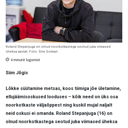
Roland Stepanjuga on olnud noorkotkastega seotud juba viimased
üheksa aastat. Foto: Siim Solman
4
minutit lugemist
Siim Jõgis
Lõkke süütamine metsas, koos tiimiga jõe ületamine,
ellujäämisoskused looduses – kõik need on üks osa
noorkotkaste väljaõppest ning kuskil mujal naljalt
neid oskusi ei omanda. Roland Stepanjuga (16) on
olnud noorkotkastega seotud juba viimased üheksa