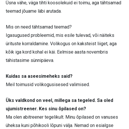
Üsna vähe, väga tihti koosolekuid ei toimu, aga tähtsamad
teemad jõuame läbi arutada.
Mis on need tähtsamad teemad?
Igasugused probleemid, mis esile tulevad, või näiteks
ürituste korraldamine. Volikogus on kaksteist liiget, aga
kõik iga kord kohal ei käi. Eelmise aasta novembris
tähistasime sünnipäeva.
Kuidas sa aseesimeheks said?
Meil toimusid volikogusisesed valimised.
Üks valdkond on veel, millega sa tegeled. Sa oled
ujumistreener. Kes sinu õpilased on?
Ma olen abitreener tegelikult. Minu õpilased on vanuses
üheksa kuni põhikooli lõpuni välja. Nemad on esialgse