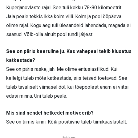
Kuperjanovlaste rajal. See tuli kokku 78-80 kilomeetrit.
Jala peale tekkis ikka kolm villi. Kolm ja pool ööpäeva
olime rajal. Kogu aeg tuli ülesandeid lahendada, magada ei
saanud. Võib-olla ainult pool tundi järjest.
See on päris keeruline ju. Kas vahepeal tekib kiusatus
katkestada?
See on päris raske, jah. Me olime entusiastlikud. Kui
kellelgi tuleb mõte katkestada, siis teised toetavad. See
tuleb tavaliselt viimasel ööl, kui tõepoolest enam ei viitsi
edasi minna. Uni tuleb peale.
Mis sind nendel hetkedel motiveerib?
See on tiimis kinni. Kõik positiivne tuleb tiimikaaslastelt.
Reklaam: