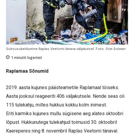
Suitsusukeldumine Raplas Veetorni tänava väljakutsel. Foto: Siim Solman
1
minutit lugemist
Raplamaa Sõnumid
2019. aasta kujunes päästeametile Raplamaal töiseks.
Aasta jooksul reageeriti 406 väljakutsele. Nende seas oli
115 tulekahju, milles hukkus kokku kolm inimest.
Eriti karmiks kujunes mullu sügisene aeg alates oktoobri
lõpust. Hukkunutega tulekahjud toimusid 30. oktoobril
Kaereperes ning 8. novembril Raplas Veetorni tänaval.