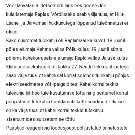
Veel lahvatas 8. detsembril lausleekidesse Jõe
külalistemaja Raplas. Võrdluseks saab välja tuua, et Hiiu-,
Lääne- ja Järvamaal hukkunutega lõppenud tuleõnnetusi ei
olnud.
Kaks suuremat tulekahju oli Raplamaal ka suvel. 18. juunil
põles elumaja Kehtna vallas Põllu külas. 19. juunil süttis
põlema kahekorruseline elumaja Rapla vallas Jaluse külas.
Eluhoonetulekahjusid oli kokku 27. Nende tekkepõhjustena
saab välja tuua, et kaheksal korral seisnes tulekahju põhjus
elektriseadmetes või -paigaldites. Kahel korral tekkis
tulekahju lahtise tule kasutamise tõttu ning seitsmel korral
põhjustasid tulekahju hooldamata kütteseadmed. Oluline
on ka välja tuua, et kahel korral tekkis tulekahju
siseruumides suitsetamise tõttu.
Päästjad reageerisid loodusjõust põhjustatud õnnetustele