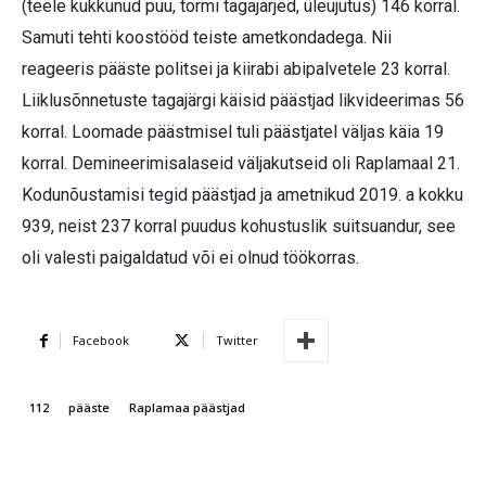
(teele kukkunud puu, tormi tagajärjed, üleujutus) 146 korral.
Samuti tehti koostööd teiste ametkondadega. Nii
reageeris pääste politsei ja kiirabi abipalvetele 23 korral.
Liiklusõnnetuste tagajärgi käisid päästjad likvideerimas 56
korral. Loomade päästmisel tuli päästjatel väljas käia 19
korral. Demineerimisalaseid väljakutseid oli Raplamaal 21.
Kodunõustamisi tegid päästjad ja ametnikud 2019. a kokku
939, neist 237 korral puudus kohustuslik suitsuandur, see
oli valesti paigaldatud või ei olnud töökorras.
Facebook
Twitter
112
pääste
Raplamaa päästjad