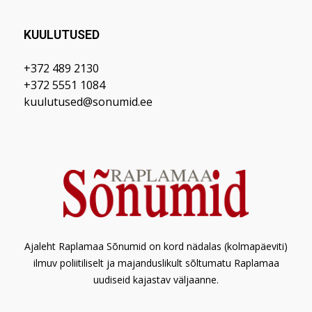
KUULUTUSED
+372 489 2130
+372 5551 1084
kuulutused@sonumid.ee
Ajaleht Raplamaa Sõnumid on kord nädalas (kolmapäeviti)
ilmuv poliitiliselt ja majanduslikult sõltumatu Raplamaa
uudiseid kajastav väljaanne.