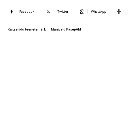
Facebook
Twitter
WhatsApp
Kaitseliidu teenetemärk
Manivald Kasepõld