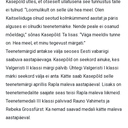
Kasepõld ütles, et otseselt üllatusena see tunnustus talle
ei tulnud. “Loomulikult on selle üle hea meel. Olen
Kaitseliiduga olnud seotud kolmkümmend aastat ja päris
alguses ei olnudki teenetemärke. Nende peale ei osanud
mõeldagi,” sõnas Kasepõld. Ta lisas: “Väga meeldiv tunne
on. Hea meel, et minu tegevust märgati.”
Teenetemärgid antakse välja seoses Eesti vabariigi
saabuva aastapäevaga. Kasepõld on seekord ainuke, kes
Valgeristi II klassi märgi pälvib. Ühtegi Valgeristi I klassi
märki seekord välja ei anta. Kätte saab Kasepõld selle
teenetemärgi aprillis Rapla maleva aastapäeval. Lisaks on
teenetemedalite saajate seas teisi Rapla maleva liikmeid.
Teenetemedali III klassi pälvivad Rauno Vahimets ja
Rebeka Grossfürst. Ka nemad saavad medali kätte maleva
aastapäeval.