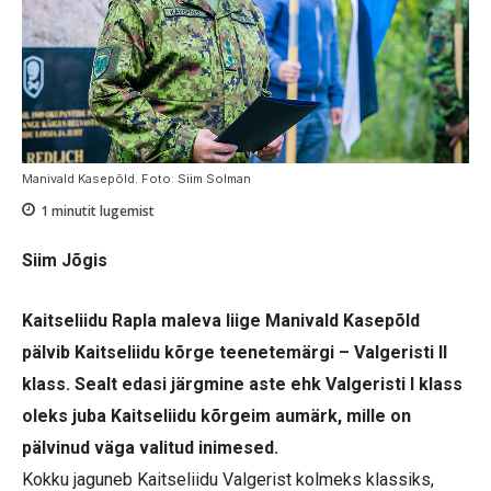
Manivald Kasepõld. Foto: Siim Solman
1
minutit lugemist
Siim Jõgis
Kaitseliidu Rapla maleva liige Manivald Kasepõld
pälvib Kaitseliidu kõrge teenetemärgi – Valgeristi II
klass. Sealt edasi järgmine aste ehk Valgeristi I klass
oleks juba Kaitseliidu kõrgeim aumärk, mille on
pälvinud väga valitud inimesed.
Kokku jaguneb Kaitseliidu Valgerist kolmeks klassiks,