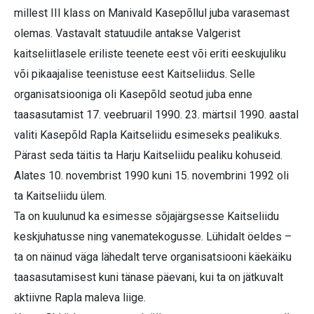
millest III klass on Manivald Kasepõllul juba varasemast
olemas. Vastavalt statuudile antakse Valgerist
kaitseliitlasele eriliste teenete eest või eriti eeskujuliku
või pikaajalise teenistuse eest Kaitseliidus. Selle
organisatsiooniga oli Kasepõld seotud juba enne
taasasutamist 17. veebruaril 1990. 23. märtsil 1990. aastal
valiti Kasepõld Rapla Kaitseliidu esimeseks pealikuks.
Pärast seda täitis ta Harju Kaitseliidu pealiku kohuseid.
Alates 10. novembrist 1990 kuni 15. novembrini 1992 oli
ta Kaitseliidu ülem.
Ta on kuulunud ka esimesse sõjajärgsesse Kaitseliidu
keskjuhatusse ning vanematekogusse. Lühidalt öeldes –
ta on näinud väga lähedalt terve organisatsiooni käekäiku
taasasutamisest kuni tänase päevani, kui ta on jätkuvalt
aktiivne Rapla maleva liige.