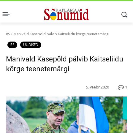
RS
Manivald Kasepõld pälvib Kaitseliidu kõrge teenetemärgi
RS
UUDISED
Manivald Kasepõld pälvib Kaitseliidu
kõrge teenetemärgi
5. veebr 2020
1