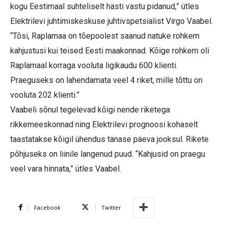
kogu Eestimaal suhteliselt hästi vastu pidanud,” ütles
Elektrilevi juhtimiskeskuse juhtivspetsialist Virgo Vaabel.
“Tõsi, Raplamaa on tõepoolest saanud natuke rohkem
kahjustusi kui teised Eesti maakonnad. Kõige rohkem oli
Raplamaal korraga vooluta ligikaudu 600 klienti.
Praeguseks on lahendamata veel 4 riket, mille tõttu on
vooluta 202 klienti.”
Vaabeli sõnul tegelevad kõigi nende riketega
rikkemeeskonnad ning Elektrilevi prognoosi kohaselt
taastatakse kõigil ühendus tänase päeva jooksul. Rikete
põhjuseks on liinile langenud puud. “Kahjusid on praegu
veel vara hinnata,” ütles Vaabel.
Facebook
Twitter