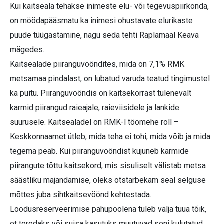
Kui kaitseala tehakse inimeste elu- või tegevuspiirkonda,
on möödapääsmatu ka inimesi ohustavate elurikaste
puude tüügastamine, nagu seda tehti Raplamaal Keava
mägedes.
Kaitsealade piiranguvööndites, mida on 7,1% RMK
metsamaa pindalast, on lubatud varuda teatud tingimustel
ka puitu. Piiranguvööndis on kaitsekorrast tulenevalt
karmid piirangud raieajale, raieviisidele ja lankide
suurusele. Kaitsealadel on RMK-l töömehe roll –
Keskkonnaamet ütleb, mida teha ei tohi, mida võib ja mida
tegema peab. Kui piiranguvööndist kujuneb karmide
piirangute tõttu kaitsekord, mis sisuliselt välistab metsa
säästliku majandamise, oleks otstarbekam seal selguse
mõttes juba sihtkaitsevöönd kehtestada.
Loodusreserveerimise pahupoolena tuleb välja tuua tõik,
et toredaks või suisa kasutuks muutuvad seni kulutatud