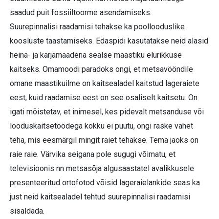
saadud puit fossiiltoorme asendamiseks.
Suurepinnalisi raadamisi tehakse ka poollooduslike
koosluste taastamiseks. Edaspidi kasutatakse neid alasid
heina- ja karjamaadena sealse maastiku elurikkuse
kaitseks. Omamoodi paradoks ongi, et metsavööndile
omane maastikuilme on kaitsealadel kaitstud lageraiete
eest, kuid raadamise eest on see osaliselt kaitsetu. On
igati mõistetav, et inimesel, kes pidevalt metsanduse või
looduskaitsetöödega kokku ei puutu, ongi raske vahet
teha, mis eesmärgil mingit raiet tehakse. Tema jaoks on
raie raie. Värvika seigana pole sugugi võimatu, et
televisioonis nn metsasõja algusaastatel avalikkusele
presenteeritud ortofotod võisid lageraielankide seas ka
just neid kaitsealadel tehtud suurepinnalisi raadamisi
sisaldada.