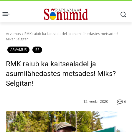
Arvamus
RMK raiub ka kaitsealadel ja asumilähedastes metsades!
Miks? Selgitan!
ARVAMUS
RS
RMK raiub ka kaitsealadel ja
asumilähedastes metsades! Miks?
Selgitan!
12. veebr 2020
0