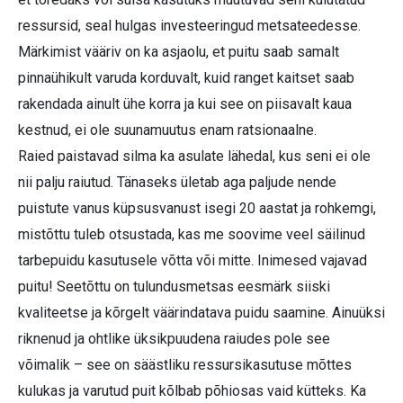
ressursid, seal hulgas investeeringud metsateedesse.
Märkimist vääriv on ka asjaolu, et puitu saab samalt
pinnaühikult varuda korduvalt, kuid ranget kaitset saab
rakendada ainult ühe korra ja kui see on piisavalt kaua
kestnud, ei ole suunamuutus enam ratsionaalne.
Raied paistavad silma ka asulate lähedal, kus seni ei ole
nii palju raiutud. Tänaseks ületab aga paljude nende
puistute vanus küpsusvanust isegi 20 aastat ja rohkemgi,
mistõttu tuleb otsustada, kas me soovime veel säilinud
tarbepuidu kasutusele võtta või mitte. Inimesed vajavad
puitu! Seetõttu on tulundusmetsas eesmärk siiski
kvaliteetse ja kõrgelt väärindatava puidu saamine. Ainuüksi
riknenud ja ohtlike üksikpuudena raiudes pole see
võimalik – see on säästliku ressursikasutuse mõttes
kulukas ja varutud puit kõlbab põhiosas vaid kütteks. Ka