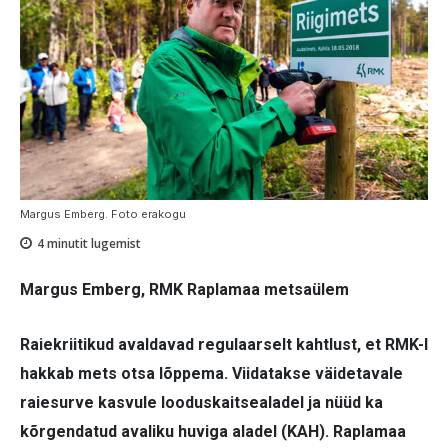
Margus Emberg. Foto erakogu
4
minutit lugemist
Margus Emberg, RMK Raplamaa metsaülem
Raiekriitikud avaldavad regulaarselt kahtlust, et RMK-l
hakkab mets otsa lõppema. Viidatakse väidetavale
raiesurve kasvule looduskaitsealadel ja nüüd ka
kõrgendatud avaliku huviga aladel (KAH). Raplamaa