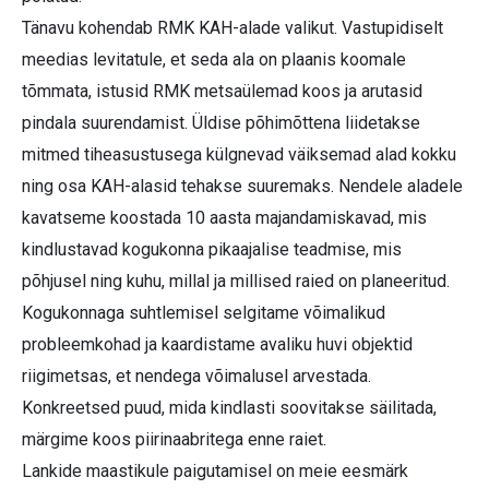
Tänavu kohendab RMK KAH-alade valikut. Vastupidiselt
meedias levitatule, et seda ala on plaanis koomale
tõmmata, istusid RMK metsaülemad koos ja arutasid
pindala suurendamist. Üldise põhimõttena liidetakse
mitmed tiheasustusega külgnevad väiksemad alad kokku
ning osa KAH-alasid tehakse suuremaks. Nendele aladele
kavatseme koostada 10 aasta majandamiskavad, mis
kindlustavad kogukonna pikaajalise teadmise, mis
põhjusel ning kuhu, millal ja millised raied on planeeritud.
Kogukonnaga suhtlemisel selgitame võimalikud
probleemkohad ja kaardistame avaliku huvi objektid
riigimetsas, et nendega võimalusel arvestada.
Konkreetsed puud, mida kindlasti soovitakse säilitada,
märgime koos piirinaabritega enne raiet.
Lankide maastikule paigutamisel on meie eesmärk