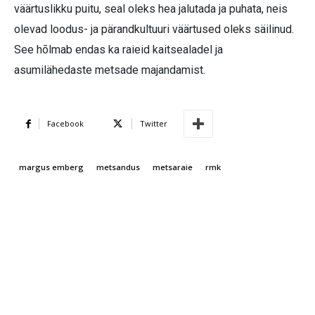
väärtuslikku puitu, seal oleks hea jalutada ja puhata, neis
olevad loodus- ja pärandkultuuri väärtused oleks säilinud.
See hõlmab endas ka raieid kaitsealadel ja
asumilähedaste metsade majandamist.
Facebook
Twitter
margus emberg
metsandus
metsaraie
rmk