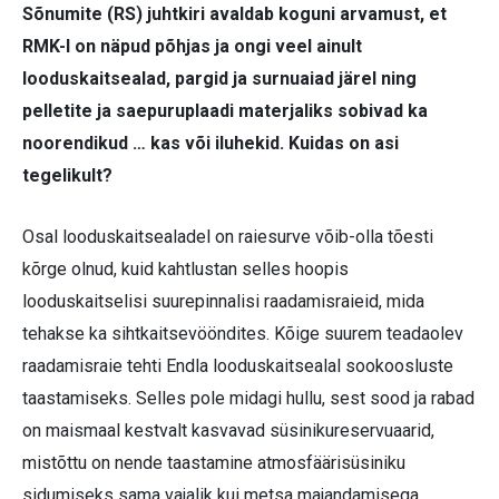
Sõnumite (RS) juhtkiri avaldab koguni arvamust, et
RMK-l on näpud põhjas ja ongi veel ainult
looduskaitsealad, pargid ja surnuaiad järel ning
pelletite ja saepuruplaadi materjaliks sobivad ka
noorendikud … kas või iluhekid. Kuidas on asi
tegelikult?
Osal looduskaitsealadel on raiesurve võib-olla tõesti
kõrge olnud, kuid kahtlustan selles hoopis
looduskaitselisi suurepinnalisi raadamisraieid, mida
tehakse ka sihtkaitsevööndites. Kõige suurem teadaolev
raadamisraie tehti Endla looduskaitsealal sookoosluste
taastamiseks. Selles pole midagi hullu, sest sood ja rabad
on maismaal kestvalt kasvavad süsinikureservuaarid,
mistõttu on nende taastamine atmosfäärisüsiniku
sidumiseks sama vajalik kui metsa majandamisega