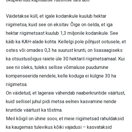
Väidetakse küll, et igale kodanikule kuulub hektar
riigimetsa, kuid see on eksitav. Õige on öelda, et iga
hektar riigimetsast kuulub 1,3 miljonile kodanikule. See
käib ka KAH-alade kohta. Kellelgi pole põhjust ootusele, et
ostes või omades 0,3 ha suurust krunti, on lisasaagiseks
ka otsustusõigus raiete üle 30 hektaril riigimetsamaal. Kui
see nii oleks, tuleks sellise võimaluse puudumine
kompenseerida nendele, kelle koduga ei külgne 30 ha
riigimetsa.
On väidetud, et lageraie vähendab naaberkruntide väärtust,
kuid sellisel juhul pidi metsa eelnev kasvamine nende
kruntide väärtust ka tõstma.
Meil kõigil on ühine soov, et meie riigimetsad rahuldaksid
ka kaugemas tulevikus kõiki vajadusi – kasvataksid