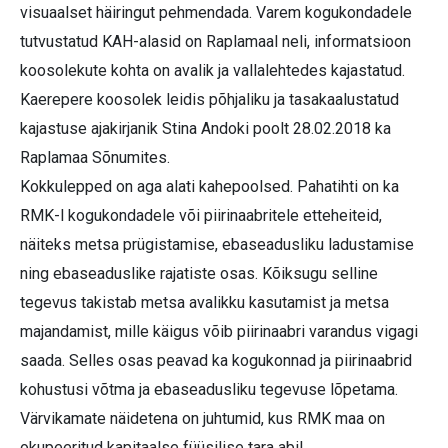
visuaalset häiringut pehmendada. Varem kogukondadele
tutvustatud KAH-alasid on Raplamaal neli, informatsioon
koosolekute kohta on avalik ja vallalehtedes kajastatud.
Kaerepere koosolek leidis põhjaliku ja tasakaalustatud
kajastuse ajakirjanik Stina Andoki poolt 28.02.2018 ka
Raplamaa Sõnumites.
Kokkulepped on aga alati kahepoolsed. Pahatihti on ka
RMK-l kogukondadele või piirinaabritele etteheiteid,
näiteks metsa prügistamise, ebaseadusliku ladustamise
ning ebaseaduslike rajatiste osas. Kõiksugu selline
tegevus takistab metsa avalikku kasutamist ja metsa
majandamist, mille käigus võib piirinaabri varandus vigagi
saada. Selles osas peavad ka kogukonnad ja piirinaabrid
kohustusi võtma ja ebaseadusliku tegevuse lõpetama.
Värvikamate näidetena on juhtumid, kus RMK maa on
okupeeritud kapitaalse füüsilise tara abil.