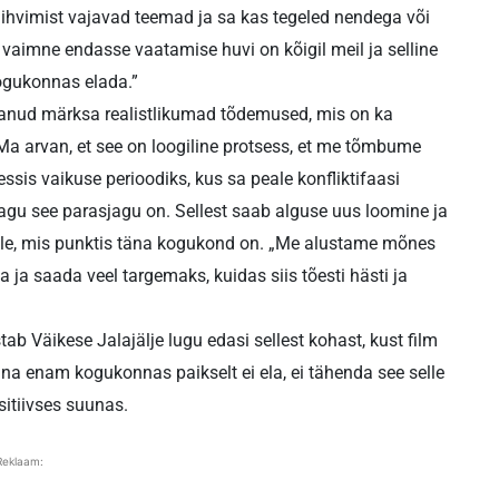
 lihvimist vajavad teemad ja sa kas tegeled nendega või
aimne endasse vaatamise huvi on kõigil meil ja selline
kogukonnas elada.”
aanud märksa realistlikumad tõdemused, mis on ka
a arvan, et see on loogiline protsess, et me tõmbume
sis vaikuse perioodiks, kus sa peale konfliktifaasi
 nagu see parasjagu on. Sellest saab alguse uus loomine ja
elle, mis punktis täna kogukond on. „Me alustame mõnes
ja saada veel targemaks, kuidas siis tõesti hästi ja
tab Väikese Jalajälje lugu edasi sellest kohast, kust film
na enam kogukonnas paikselt ei ela, ei tähenda see selle
sitiivses suunas.
Reklaam: