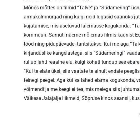
Mõnes mõttes on filmid “Talve” ja “Südamering” üs
armukolmnurgad ning kuigi neid lugusid saanuks jutu
kujutamise, mis asetuvad laiemasse kogukonda. “Tal
kommuun. Samuti näeme mõlemas filmis kaunist Ees
tööd ning pidupäevadel tantsitakse. Kui me aga “Ta
kirjanduslike kangelastega, siis “Südameringi” vaad
rullub lahti reaalne elu, kuigi kohati tundub see ebar
“Kui te elate üksi, siis vaatate te ainult endale peegli
teinegi peegel. Aga kui sa lähed elama kogukonda, v
võimendi ja me keegi ei tea, mis meiega siis juhtuma
Väikese Jalajälje liikmeid, Sõpruse kinos seansil, kus 