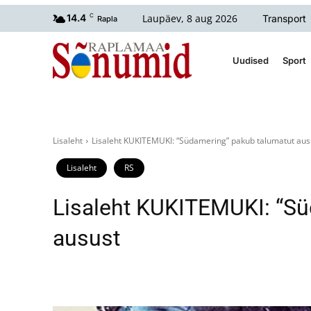
Laupäev, 8 aug 2026
14.4
C
Transport
Rapla
Uudised
Sport
Lisaleht
Lisaleht KUKITEMUKI: “Südamering” pakub talumatut aus
Lisaleht
RS
Lisaleht KUKITEMUKI: “Sü
ausust