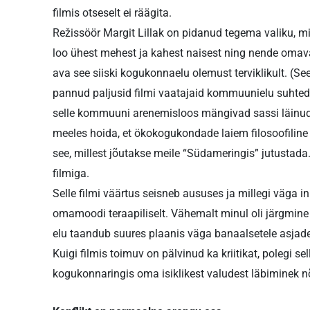
filmis otseselt ei räägita.
Režissöör Margit Lillak on pidanud tegema valiku, mi
loo ühest mehest ja kahest naisest ning nende omavahe
ava see siiski kogukonnaelu olemust terviklikult. (Se
pannud paljusid filmi vaatajaid kommuunielu suhte­
selle kommuuni arenemisloos mängivad sassi läinud i
meeles hoida, et ökokogukondade laiem filosoofilin
see, millest jõutakse meile “Südameringis” jutustada
filmiga.
Selle filmi väärtus seisneb aususes ja millegi väga 
omamoodi teraapiliselt. Vähemalt minul oli järgmine 
elu taandub suures plaanis väga banaalsetele asjadele
Kuigi filmis toimuv on pälvinud ka kriitikat, polegi s
kogukonnaringis oma isiklikest valudest läbiminek n