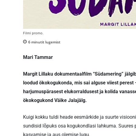
Filmi promo.
6
minutit lugemist
Mari Tammar
Margit Lillaku dokumentaalfilm “Südamering” jälgib
loodud ökokogukonda, mis sai alguse viiest perest –
harjumuspärasest elukorraldusest ja kolida vanass
ökokogukond Väike Jalajälg.
Kuigi kokku tuldi heade eesmärkide ja suurte visioon
sundisid lõpuks osa kogukondlasi lahkuma. Suures p
kasvamise ja aus olemise lugu.