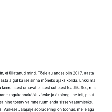
n, ei üllatanud mind. Tõele au andes olin 2017. aasta
asta algul ka ise sinna mõneks ajaks kolida. Ehkki ma
ku keerulistest omavahelistest suhetest teadlik. See, mis
ne kogukonnaköök, värske ja ökoloogiline toit, pisut
iga ning toetav vaimne ruum enda sisse vaatamiseks.
esi Väikese Jalajälje sõpraderingi on toonud, meile aga