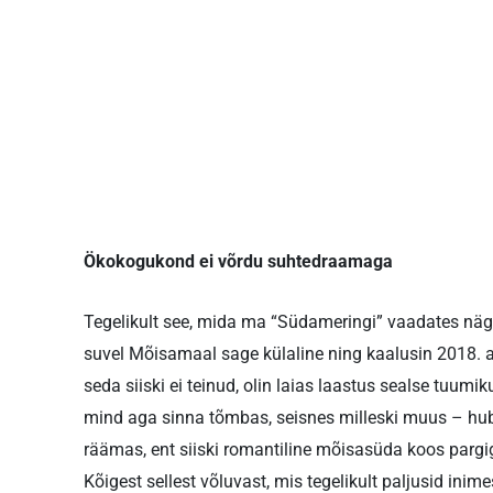
Ökokogukond ei võrdu suhtedraamaga
Tegelikult see, mida ma “Südameringi” vaadates nägi
suvel Mõisamaal sage külaline ning kaalusin 2018. a
seda siiski ei teinud, olin laias laastus sealse tuumi
mind aga sinna tõmbas, seisnes milleski muus – huba
räämas, ent siiski romantiline mõisasüda koos parg
Kõigest sellest võluvast, mis tegelikult paljusid inim