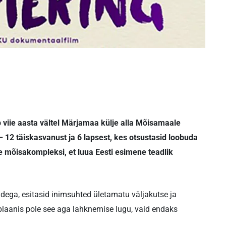
 viie aasta vältel Märjamaa külje alla Mõisamaale
 12 täiskasvanust ja 6 lapsest, kes otsustasid loobuda
e mõisakompleksi, et luua Eesti esimene teadlik
idega, esitasid inimsuhted ületamatu väljakutse ja
laanis pole see aga lahknemise lugu, vaid endaks