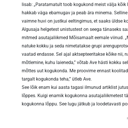
lisab: „Para­tamatult toob kogukond meist välja kõik
hakkab väga ebamugav ja peab ära minema. Selline v
vaimne huvi on justkui eeltingimus, et saaks üldse 
Algusaja helgetest unistustest on seega tänaseks s
mitmed asutajaliikmed Mõisamaalt eemale viinud. „M
natuke kokku ja seda nimetatakse grupi arenguprotses
vaatad endasse. Sel ajal aktsepteeritakse kõike nii,
mõtlemine, kuhu laieneda,” võtab Ave hästi kokku s
mõttes uut kogukonda. Me proovime ennast koolitada 
targalt kogukonda teha,” ütleb Ave.
See lõik enam kui aasta tagasi ilmunud artiklist jutus
lõppes. Kuigi enamik kogukonna asutajaliikmetest tä
kogukonna lõppu. See lugu jätkub ja loodetavasti po