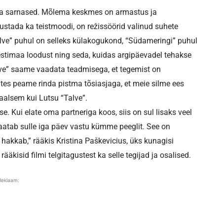
na sarnased. Mõlema keskmes on armastus ja
stada ka teistmoodi, on režissöörid valinud suhete
ve” puhul on selleks külakogukond, “Südameringi” puhul
timaa loodust ning seda, kuidas argipäevadel tehakse
lve” saame vaadata teadmisega, et tegemist on
ates peame rinda pistma tõsiasjaga, et meie silme ees
eaalsem kui Lutsu “Talve”.
sse. Kui elate oma partneriga koos, siis on sul lisaks veel
aatab sulle iga päev vastu kümme peeglit. See on
 hakkab,” rääkis Kristina Paškevicius, üks kunagisi
rääkisid filmi telgitagustest ka selle tegijad ja osalised.
Reklaam: