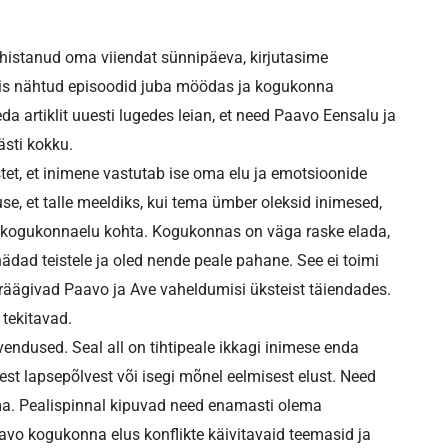
tähistanud oma viiendat sünnipäeva, kirjutasime
lmis nähtud episoodid juba möödas ja kogukonna
 artiklit uuesti lugedes leian, et need Paavo Eensalu ja
sti kokku.
et, et inimene vastutab ise oma elu ja emotsioonide
ause, et talle meeldiks, kui tema ümber oleksid inimesed,
 kogukonnaelu kohta. Kogukonnas on väga raske elada,
hädad teistele ja oled nende peale pahane. See ei toimi
 räägivad Paavo ja Ave vaheldumisi üksteist täiendades.
tekitavad.
vendused. Seal all on tihtipeale ikkagi inimese enda
st lapsepõlvest või isegi mõnel eelmisest elust. Need
ma. Pealispinnal kipuvad need enamasti olema
vo kogukonna elus konflikte käivitavaid teemasid ja