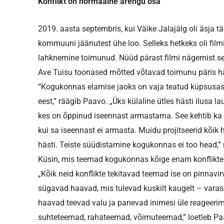
Konflikt on normaalne arengu osa
2019. aasta septembris, kui Väike Jalajälg oli äsja 
kommuuni jäänutest ühe loo. Selleks hetkeks oli fi
lahknemine toimunud. Nüüd pärast filmi nägemist seda
Ave Tuisu toonased mõtted võtavad toimunu päris hä
“Kogukonnas elamise jaoks on vaja teatud küpsusast
eest,” räägib Paavo. „Üks külaline ütles hästi ilusa l
kes on õppinud iseennast armastama. See kehtib ka
kui sa iseennast ei armasta. Muidu projitseerid kõik 
hästi. Teiste süüdistamine kogukonnas ei too head,”
Küsin, mis teemad kogukonnas kõige enam konflikte 
„Kõik neid konflikte tekitavad teemad ise on pinnavir
sügavad haavad, mis tulevad kuskilt kaugelt – varase
haavad teevad valu ja panevad inimesi üle reageeri
suhteteemad, rahateemad, võimuteemad,” loetleb Paa