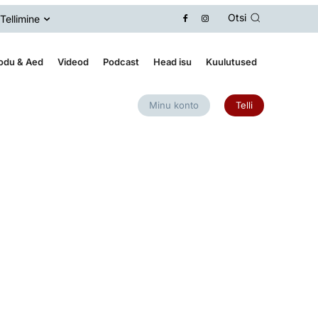
Otsi
Tellimine
odu & Aed
Videod
Podcast
Head isu
Kuulutused
Minu konto
Telli