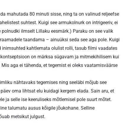
da mahutada 80 minuti sisse, ning ta on valinud reljeefse
listest suhtest. Kuigi see armukolnurk on intrigeeriv, ei
e polnudki ilmselt Lillaku eesmärk.) Paraku on see valik
draamadele taandama – ainuüksi seda see aga pole. Kuigi
nimsuhted kahtlemata olulist rolli, tasub filmi vaadates
e kontseptsioon on märksa sügavam ja mitmekihilisem kui
. Mis aga ei tähenda, et tegemist ei oleks vaatamisväärse
inimliku nähtavaks tegemises ning seeläbi mõjub see
päev oma lihtsat elu kuidagi kergem elada. Sain aru, et
 ja selle ise keeruliseks mõtlemisel pole suurt mõtet.
elline talumatu ausus kõigile jõukohane. Selline
õuab metsikut julgust.