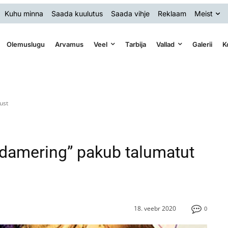
Kuhu minna
Saada kuulutus
Saada vihje
Reklaam
Meist
Olemuslugu
Arvamus
Veel
Tarbija
Vallad
Galerii
K
ust
damering” pakub talumatut
18. veebr 2020
0