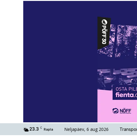
Neljapäev, 6 aug 2026
23.3
C
Transpor
Rapla