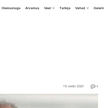
Olemuslugu
Arvamus
Veel
Tarbija
Vallad
Galerii
19. veebr 2020
0