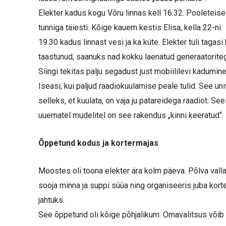
Elekter kadus kogu Võru linnas kell 16.32. Pooleteise t
tunniga täiesti. Kõige kauem kestis Elisa, kella 22-ni.
19.30 kadus linnast vesi ja ka küte. Elekter tuli tagas
taastunud, saanuks nad kokku laenatud generaatorit
Siingi tekitas palju segadust just mobiililevi kadumine
Iseasi, kui paljud raadiokuulamise peale tulid. See uni
selleks, et kuulata, on vaja ju patareidega raadiot. Se
uuematel mudelitel on see rakendus „kinni keeratud“.
Õppetund kodus ja kortermajas
Moostes oli toona elekter ära kolm päeva. Põlva val
sooja minna ja suppi süüa ning organiseeris juba kor
jahtuks.
See õppetund oli kõige põhjalikum. Omavalitsus võib 