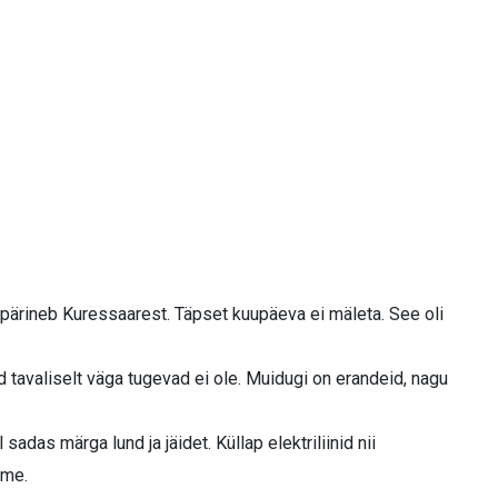
pärineb Kuressaarest. Täpset kuupäeva ei mäleta. See oli
mid tavaliselt väga tugevad ei ole. Muidugi on erandeid, nagu
adas märga lund ja jäidet. Küllap elektriliinid nii
ime.