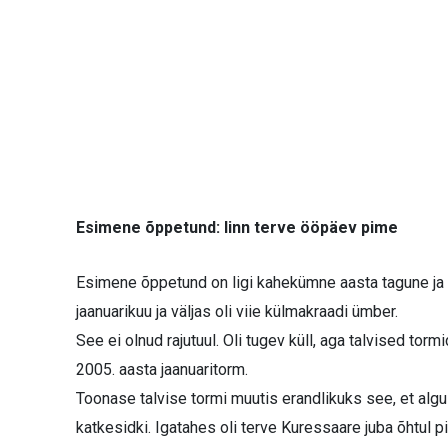
Esimene õppetund: linn terve ööpäev pime
Esimene õppetund on ligi kahekümne aasta tagune ja 
jaanuarikuu ja väljas oli viie külmakraadi ümber.
See ei olnud rajutuul. Oli tugev küll, aga talvised tor
2005. aasta jaanuaritorm.
Toonase talvise tormi muutis erandlikuks see, et algul s
katkesidki. Igatahes oli terve Kuressaare juba õhtul p