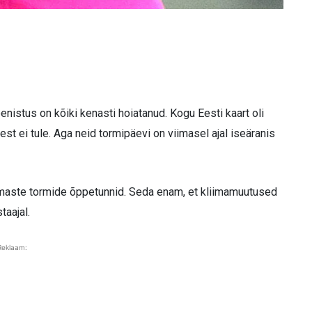
eenistus on kõiki kenasti hoiatanud. Kogu Eesti kaart oli
st ei tule. Aga neid tormipäevi on viimasel ajal iseäranis
imaste tormide õppetunnid. Seda enam, et kliimamuutused
taajal.
Reklaam: