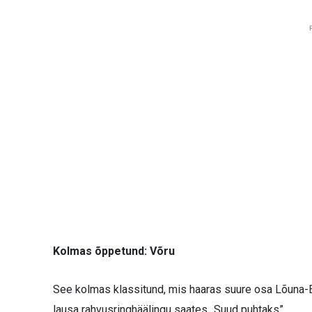
Kolmas õppetund: Võru
See kolmas klassitund, mis haaras suure osa Lõuna-Ee
lausa rahvusringhäälingu saates „Suud puhtaks”.