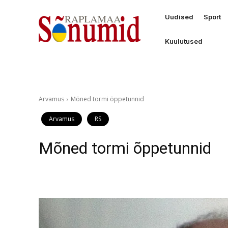
Uudised
Sport
Kuulutused
Arvamus
Mõned tormi õppetunnid
Arvamus
RS
Mõned tormi õppetunnid