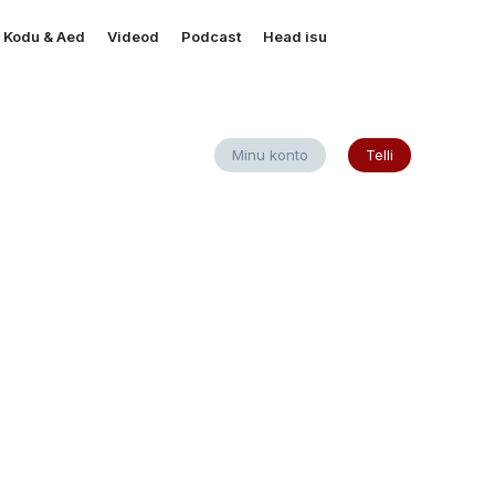
Kodu & Aed
Videod
Podcast
Head isu
Minu konto
Telli