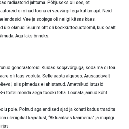
oas radiaatorid jahtuma. Põhjuseks oli see, et
atoreid ei olnud toona ei veevärgil ega katlamajal. Neid
helendasid. Vee ja soojaga oli neilgi kitsas käes.
üle elanud. Suurim oht oli keskkütte­süsteemil, kus osalt
külmuda. Aga läks õnneks.
runud generaatoreid. Kuidas soojavõrguga, seda ma ei tea.
re oli taas vooluta. Selle aasta alguses. Arusaadavalt
päeval, siis pimedus ei ahistanud. Ametnikud istusid
S-i toitel mõnda aega töödki teha. Lõunata jäänud kõht
 voolu pole. Polnud aga endised ajad ja kohati kadus traadita
ona üleriigilist kajastust, “Aktuaalses kaameras” ja mujalgi.
rjas.