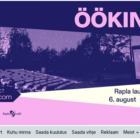
t
Kuhu minna
Saada kuulutus
Saada vihje
Reklaam
Meist