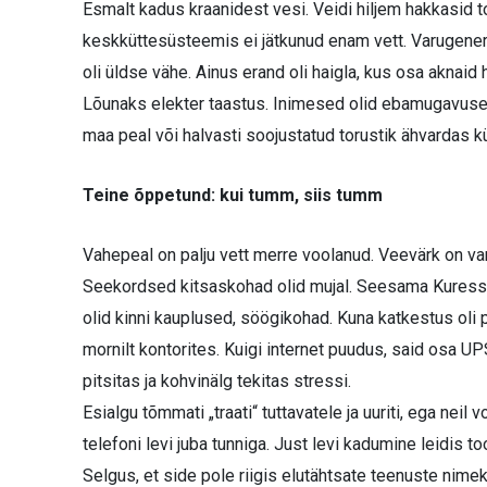
Esmalt kadus kraanidest vesi. Veidi hiljem hakkasid t
keskküttesüsteemis ei jätkunud enam vett. Varugenera
oli üldse vähe. Ainus erand oli haigla, kus osa aknaid 
Lõunaks elekter taastus. Inimesed olid ebamugavused 
maa peal või halvasti soojustatud torustik ähvardas 
Teine õppetund: kui tumm, siis tumm
Vahepeal on palju vett merre voolanud. Veevärk on va
Seekordsed kitsaskohad olid mujal. Seesama Kuressaa
olid kinni kauplused, söögikohad. Kuna katkestus oli 
mornilt kontorites. Kuigi internet puudus, said osa UP
pitsitas ja kohvinälg tekitas stressi.
Esialgu tõmmati „traati“ tuttavatele ja uuriti, ega neil
telefoni levi juba tunniga. Just levi kadumine leidis to
Selgus, et side pole riigis elutähtsate teenuste nimeki