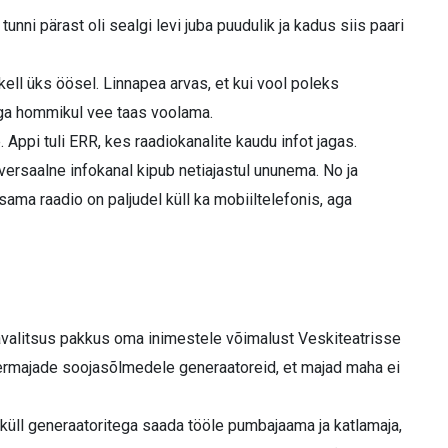
unni pärast oli sealgi levi juba puudulik ja kadus siis paari
i kell üks öösel. Linnapea arvas, et kui vool poleks
ega hommikul vee taas voolama.
. Appi tuli ERR, kes raadiokanalite kaudu infot jagas.
versaalne info­kanal kipub netiajastul ununema. No ja
esama raadio on paljudel küll ka mobiiltelefonis, aga
lavalitsus pakkus oma inimestele võimalust Veskiteatrisse
termajade soojasõlmedele generaatoreid, et majad maha ei
küll generaatoritega saada tööle pumbajaama ja katlamaja,