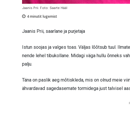
Jaanis Prii. Foto: Saarte Hääl
4
minutit lugemist
Jaanis Prii, saarlane ja purjetaja
Istun soojas ja valges toas. Väljas lõõtsub tuul. Ilmat
nende lehel tibukollane. Midagi väga hullu õnneks vahe
palju.
Täna on paslik aeg mõtiskleda, mis on olnud meie vi
ähvardavad sagedasemate tormidega just talvisel aas