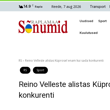
Reede, 7 aug 2026
14.9
C
Transport
Rapla
Uudised
Sport
Kuulutused
RS
Reino Velleste alistas Küprosel enam kui sada konkurenti
RS
Sport
Reino Velleste alistas Küp
konkurenti