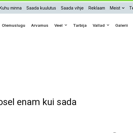
Kuhu minna
Saada kuulutus
Saada vihje
Reklaam
Meist
Te
Olemuslugu
Arvamus
Veel
Tarbija
Vallad
Galerii
rosel enam kui sada