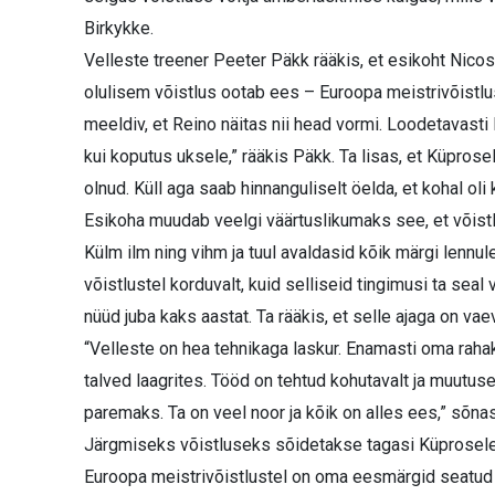
Birkykke.
Velleste treener Peeter Päkk rääkis, et esikoht Nicos
olulisem võistlus ootab ees – Euroopa meistrivõistl
meeldiv, et Reino näitas nii head vormi. Loodetavasti 
kui koputus uksele,” rääkis Päkk. Ta lisas, et Küprose
olnud. Küll aga saab hinnanguliselt öelda, et kohal o
Esikoha muudab veelgi väärtuslikumaks see, et võistlu
Külm ilm ning vihm ja tuul avaldasid kõik märgi lennule
võistlustel korduvalt, kuid selliseid tingimusi ta sea
nüüd juba kaks aastat. Ta rääkis, et selle ajaga on vae
“Velleste on hea tehnikaga laskur. Enamasti oma raha
talved laagrites. Tööd on tehtud kohutavalt ja muutuse
paremaks. Ta on veel noor ja kõik on alles ees,” sõna
Järgmiseks võistluseks sõidetakse tagasi Küprosele,
Euroopa meistrivõistlustel on oma eesmärgid seatu