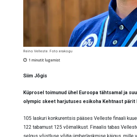
Reino Velleste. Foto:erakogu
1
minutit lugemist
Siim Jõgis
Küprosel toimunud ühel Euroopa tähtsamal ja suur
olympic skeet harjutuses esikoha Kehtnast pärit 
105 laskuri konkurentsis pääses Velleste finaali kuu
122 tabamust 125 võimalikust. Finaalis tabas Velles
selgus võistluse võitja ümberlaskmise käigus, mille 