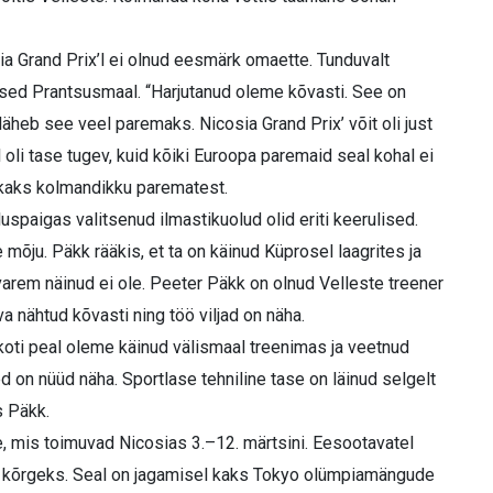
ia Grand Prix’l ei olnud eesmärk omaette. Tunduvalt
used Prantsusmaal. “Harjutanud oleme kõvasti. See on
läheb see veel paremaks. Nicosia Grand Prix’ võit oli just
l oli tase tugev, kuid kõiki Euroopa paremaid seal kohal ei
li kaks kolmandikku parematest.
spaigas valitsenud ilmastikuolud olid eriti keerulised.
 mõju. Päkk rääkis, et ta on käinud Küprosel laagrites ja
l varem näinud ei ole. Peeter Päkk on olnud Velleste treener
va nähtud kõvasti ning töö viljad on näha.
koti peal oleme käinud välismaal treenimas ja veetnud
d on nüüd näha. Sportlase tehniline tase on läinud selgelt
s Päkk.
 mis toimuvad Nicosias 3.–12. märtsini. Eesootavatel
d kõrgeks. Seal on jagamisel kaks Tokyo olümpiamängude