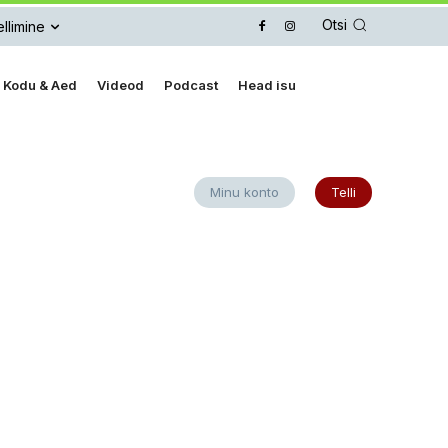
Otsi
llimine
Kodu & Aed
Videod
Podcast
Head isu
Minu konto
Telli