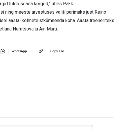
rgid tuleb seada kõrged,” ütles Päkk.
lasi ning meeste arvestuses valiti parimaks just Reino
misel aastal kolmeteistkümnenda koha. Aasta treeneriteks
vetlana Nemtsova ja Ain Muru.
WhatsApp
Copy URL