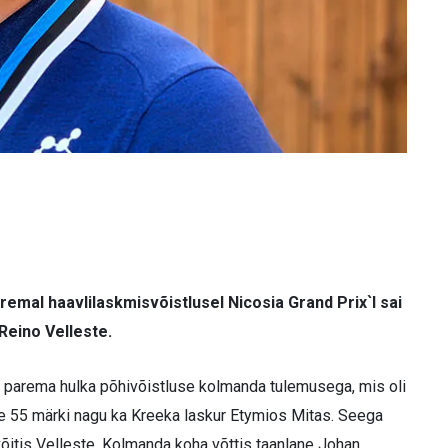
emal haavlilaskmisvõistlusel Nicosia Grand Prix`l sai
Reino Velleste.
e parema hulka põhivõistluse kolmanda tulemusega, mis oli
te 55 märki nagu ka Kreeka laskur Etymios Mitas. Seega
võitis Velleste. Kolmanda koha võttis taanlane Johan