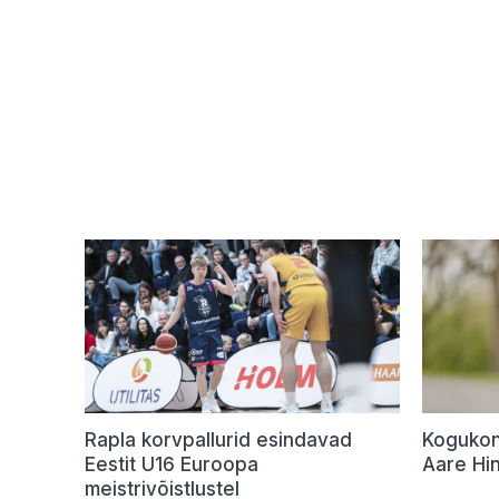
Rapla korvpallurid esindavad
Kogukonn
Eestit U16 Euroopa
Aare Hi
meistrivõistlustel