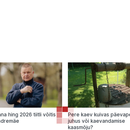
a hing 2026 tiitli võitis
Pere kaev kuivas päevape
ndremäe
juhus või kaevandamise
kaasmõju?