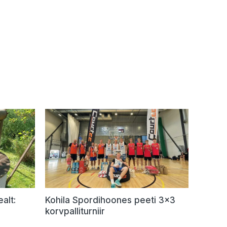
alt:
Kohila Spordihoones peeti 3×3
korvpalliturniir