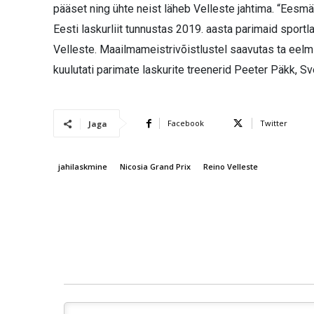
pääset ning ühte neist läheb Velleste jahtima. “Eesmä
Eesti laskurliit tunnustas 2019. aasta parimaid sport
Velleste. Maailmameistrivõistlustel saavutas ta eel
kuulutati parimate laskurite treenerid Peeter Päkk, S
Facebook
Twitter
Jaga
jahilaskmine
Nicosia Grand Prix
Reino Velleste