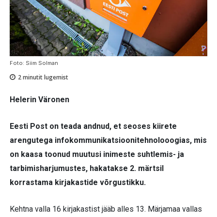
Foto: Siim Solman
2
minutit lugemist
Helerin Väronen
Eesti Post on teada andnud, et seoses kiirete
arengutega infokommunikatsioonitehnolooogias, mis
on kaasa toonud muutusi inimeste suhtlemis- ja
tarbimisharjumustes, hakatakse 2. märtsil
korrastama kirjakastide võrgustikku.
Kehtna valla 16 kirjakastist jääb alles 13. Märjamaa vallas