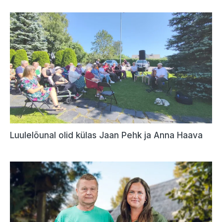
Luulelõunal olid külas Jaan Pehk ja Anna Haava