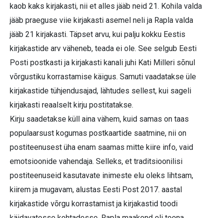
kaob kaks kirjakasti, nii et alles jääb neid 21. Kohila valda
jääb praeguse viie kirjakasti asemel neli ja Rapla valda
jääb 21 kirjakasti. Täpset arvu, kui palju kokku Eestis
kirjakastide arv väheneb, teada ei ole. See selgub Eesti
Posti postkasti ja kirjakasti kanali juhi Kati Milleri sõnul
võrgustiku korrastamise käigus. Samuti vaadatakse üle
kirjakastide tühjendusajad, lähtudes sellest, kui sageli
kirjakasti reaalselt kirju postitatakse.
Kirju saadetakse küll aina vähem, kuid samas on taas
populaarsust kogumas postkaartide saatmine, nii on
postiteenusest üha enam saamas mitte kiire info, vaid
emotsioonide vahendaja. Selleks, et traditsioonilisi
postiteenuseid kasutavate inimeste elu oleks lihtsam,
kiirem ja mugavam, alustas Eesti Post 2017. aastal
kirjakastide võrgu korrastamist ja kirjakastid toodi
käidavatesse kohtadesse. Rapla maakond oli toona