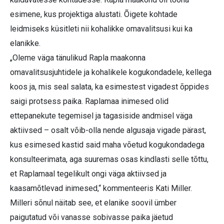
esimene, kus projektiga alustati. Õigete kohtade
leidmiseks küsitleti nii kohalikke omavalitsusi kui ka
elanikke.
„Oleme väga tänulikud Rapla maakonna
omavalitsusjuhtidele ja kohalikele kogukondadele, kellega
koos ja, mis seal salata, ka esimestest vigadest õppides
saigi protsess paika. Raplamaa inimesed olid
ettepanekute tegemisel ja tagasiside andmisel väga
aktiivsed – osalt võib-olla nende algusaja vigade pärast,
kus esimesed kastid said maha võetud kogukondadega
konsulteerimata, aga suuremas osas kindlasti selle tõttu,
et Raplamaal tegelikult ongi väga aktiivsed ja
kaasamõtlevad inimesed,“ kommenteeris Kati Miller.
Milleri sõnul näitab see, et elanike soovil ümber
paigutatud või vanasse sobivasse paika jäetud