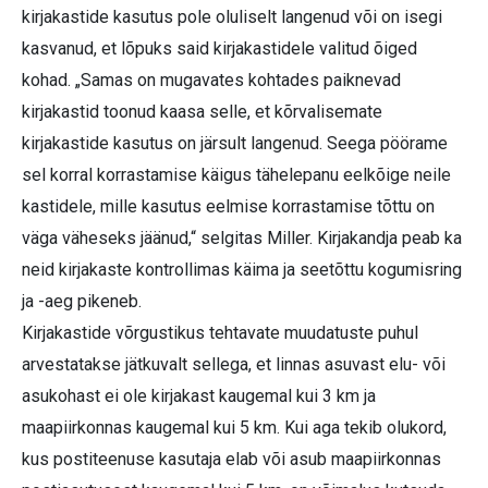
kirjakastide kasutus pole oluliselt langenud või on isegi
kasvanud, et lõpuks said kirjakastidele valitud õiged
kohad. „Samas on mugavates kohtades paiknevad
kirjakastid toonud kaasa selle, et kõrvalisemate
kirjakastide kasutus on järsult langenud. Seega pöörame
sel korral korrastamise käigus tähelepanu eelkõige neile
kastidele, mille kasutus eelmise korrastamise tõttu on
väga väheseks jäänud,“ selgitas Miller. Kirjakandja peab ka
neid kirjakaste kontrollimas käima ja seetõttu kogumisring
ja -aeg pikeneb.
Kirjakastide võrgustikus tehtavate muudatuste puhul
arvestatakse jätkuvalt sellega, et linnas asuvast elu- või
asukohast ei ole kirjakast kaugemal kui 3 km ja
maapiirkonnas kaugemal kui 5 km. Kui aga tekib olukord,
kus posti­teenuse kasutaja elab või asub maapiirkonnas