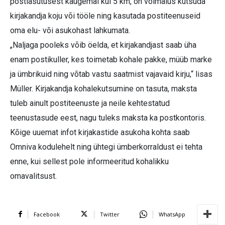
postiasutusest kaugemal kui 5 km, on võimalus kutsuda
kirjakandja koju või tööle ning kasutada postiteenuseid
oma elu- või asukohast lahkumata.
„Naljaga pooleks võib öelda, et kirjakandjast saab üha
enam postikuller, kes toimetab kohale pakke, müüb marke
ja ümbrikuid ning võtab vastu saatmist vajavaid kirju,“ lisas
Müller. Kirjakandja kohalekutsumine on tasuta, maksta
tuleb ainult postiteenuste ja neile kehtestatud
teenustasude eest, nagu tuleks maksta ka postkontoris.
Kõige uuemat infot kirjakastide asukoha kohta saab
Omniva kodulehelt ning ühtegi ümberkorraldust ei tehta
enne, kui sellest pole informeeritud kohalikku
omavalitsust.
Facebook
Twitter
WhatsApp