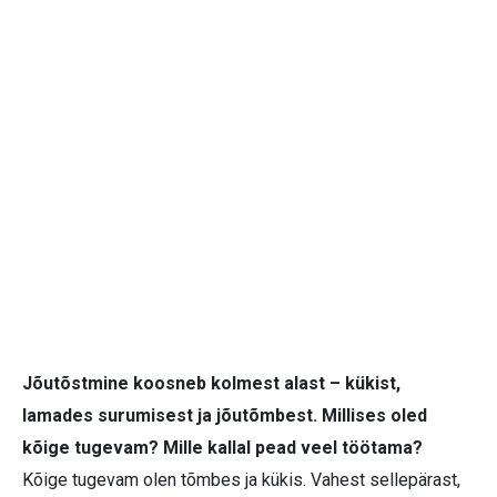
Jõutõstmine koosneb kolmest alast – kükist,
lamades surumisest ja jõutõmbest. Millises oled
kõige tugevam? Mille kallal pead veel töötama?
Kõige tugevam olen tõmbes ja kükis. Vahest sellepärast,