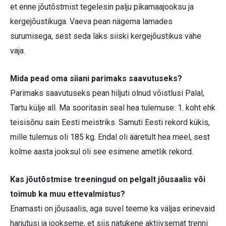
et enne jõutõstmist tegelesin palju pikamaajooksu ja
kergejõustikuga. Vaeva pean nägema lamades
surumisega, sest seda läks siiski kergejõustikus vähe
vaja.
Mida pead oma siiani parimaks saavutuseks?
Parimaks saavutuseks pean hiljuti olnud võistlusi Palal,
Tartu külje all. Ma sooritasin seal hea tulemuse: 1. koht ehk
teisisõnu sain Eesti meistriks. Samuti Eesti rekord kükis,
mille tulemus oli 185 kg. Endal oli ääretult hea meel, sest
kolme aasta jooksul oli see esimene ametlik rekord.
Kas jõutõstmise treeningud on pelgalt jõusaalis või
toimub ka muu ettevalmistus?
Enamasti on jõusaalis, aga suvel teeme ka väljas erinevaid
harjutusi ja jookseme, et siis natukene aktiivsemat trenni