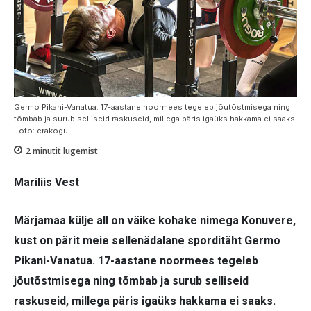
Germo Pikani-Vanatua. 17-aastane noormees tegeleb jõutõstmisega ning
tõmbab ja surub selliseid raskuseid, millega päris igaüks hakkama ei saaks.
Foto: erakogu
2
minutit lugemist
Mariliis Vest
Märjamaa külje all on väike kohake nimega Konuvere,
kust on pärit meie sellenädalane sporditäht Germo
Pikani-Vanatua. 17-aastane noormees tegeleb
jõutõstmisega ning tõmbab ja surub selliseid
raskuseid, millega päris igaüks hakkama ei saaks.