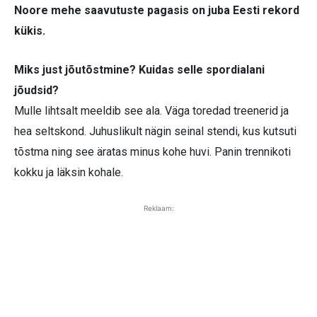
Noore mehe saavutuste pagasis on juba Eesti rekord
kükis.
Miks just jõutõstmine? Kuidas selle spordialani
jõudsid?
Mulle lihtsalt meeldib see ala. Väga toredad treenerid ja
hea seltskond. Juhuslikult nägin seinal stendi, kus kutsuti
tõstma ning see äratas minus kohe huvi. Panin trennikoti
kokku ja läksin kohale.
Reklaam: