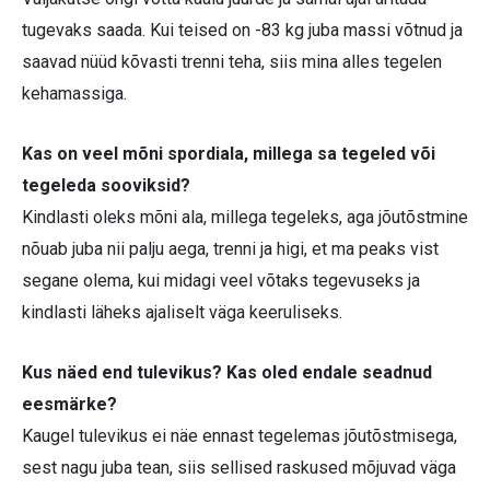
tugevaks saada. Kui teised on -83 kg juba massi võtnud ja
saavad nüüd kõvasti trenni teha, siis mina alles tegelen
kehamassiga.
Kas on veel mõni spordiala, millega sa tegeled või
tegeleda sooviksid?
Kindlasti oleks mõni ala, millega tegeleks, aga jõutõstmine
nõuab juba nii palju aega, trenni ja higi, et ma peaks vist
segane olema, kui midagi veel võtaks tegevuseks ja
kindlasti läheks ajaliselt väga keeruliseks.
Kus näed end tulevikus? Kas oled endale seadnud
eesmärke?
Kaugel tulevikus ei näe ennast tegelemas jõutõstmisega,
sest nagu juba tean, siis sellised raskused mõjuvad väga