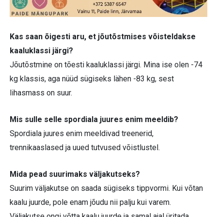
Kas saan õigesti aru, et jõutõstmises võisteldakse
kaaluklassi järgi?
Jõutõstmine on tõesti kaaluklassi järgi. Mina ise olen -74
kg klassis, aga nüüd sügiseks lähen -83 kg, sest
lihasmass on suur.
Mis sulle selle spordiala juures enim meeldib?
Spordiala juures enim meeldivad treenerid,
trennikaaslased ja uued tutvused võistlustel.
Mida pead suurimaks väljakutseks?
Suurim väljakutse on saada sügiseks tippvormi. Kui võtan
kaalu juurde, pole enam jõudu nii palju kui varem.
Väljakutse ongi võtta kaalu juurde ja samal ajal üritada