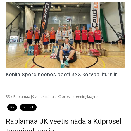
Kohila Spordihoones peeti 3×3 korvpalliturniir