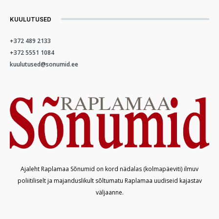
KUULUTUSED
+372 489 2133
+372 5551 1084
kuulutused@sonumid.ee
Ajaleht Raplamaa Sõnumid on kord nädalas (kolmapäeviti) ilmuv
poliitiliselt ja majanduslikult sõltumatu Raplamaa uudiseid kajastav
väljaanne.