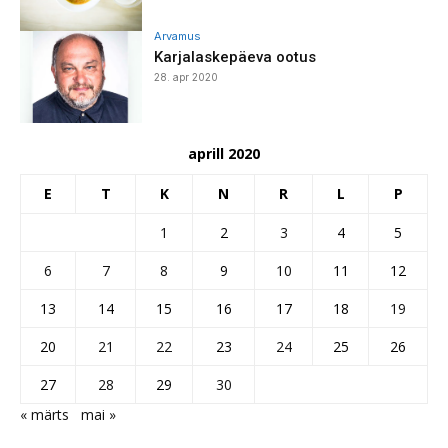
Arvamus
Karjalaskepäeva ootus
28. apr 2020
aprill 2020
E
T
K
N
R
L
P
1
2
3
4
5
6
7
8
9
10
11
12
13
14
15
16
17
18
19
20
21
22
23
24
25
26
27
28
29
30
« märts
mai »