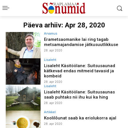
Päeva arhiiv: Apr 28, 2020
Arvamus
Erametsaomanike lai ring tagab
metsamajandamise jätkusuutlikkuse
28. apr 2020
Lisaleht
Lisaleht Käsitöölane: Suitsusaunad
kätkevad endas mitmeid tavasid ja
kombeid
28. apr 2020
Lisaleht
Lisaleht Käsitöölane: Suitsusaunas
saab puhtaks nii ihu kui ka hing
28. apr 2020
Artikkel
Koolilõunat saab ka eriolukorra ajal
28. apr 2020